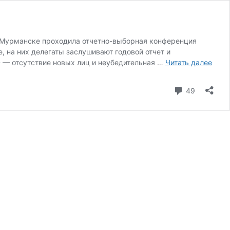
 Мурманске проходила отчетно-выборная конференция
, на них делегаты заслушивают годовой отчет и
Выно
 — отсутствие новых лиц и неубедительная …
Читать далее
тела
коммента
49