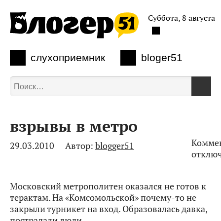
Суббота, 8 августа
слухоприемник
bloger51
взрывы в метро
Комме
29.03.2010
Автор:
blogger51
к
отклю
записи
взрыв
Московский метрополитен оказался не готов к
в
терактам. На «Комсомольской» почему-то не
метро
закрыли турникет на вход. Образовалась давка,
пострадали люди.