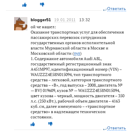
Ответить
blogger51
19.01.2011
13:32
ой че нашел:
Оказание транспортных услуг для обеспечения
пассажирских перевозок сотрудников
государственных органов исполнительной
власти Мурманской области в Москве и
Московской области (
тут
)
1. Содержание автомобиля Audi A8L,
государственный регистрационный знак
А451МР97, идентификационный номер (VIN) –
WAUZZZ4E58N015094, тип транспортного
средства – легковой, категория транспортного
средства – «В», год выпуска – 2008, двигатель №
— BVJ 019609, кузов № — WAUZZZ4E58N015094,
цвет кузова – черный, мощность двигателя – 350
л.с. (250 кВт.), рабочий объем двигателя – 4163
куб. см, далее именуемого – «транспортное
средство» в надлежащем техническом
состоянии.
Ответить