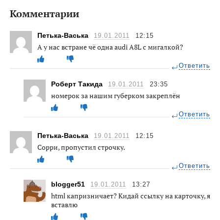
Комментарии
Петька-Васька
19.01.2011
12:15
А у нас встране чё одна audi A8L с мигалкой?
Ответить
Роберт Такида
19.01.2011
23:35
номерок за нашим губерком закреплён
Ответить
Петька-Васька
19.01.2011
12:15
Сорри, пропустил строчку.
Ответить
blogger51
19.01.2011
13:27
html капризничает? Кидай ссылку на карточку, я
вставлю