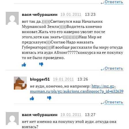
Ответить
вася чебурашкин
19.01.2011
13:23
вот так да.))))))Светанулся наш Начальник
Мурманской Земли)))))Водитель конечно
виноват.Жаль что его наверно уволят после
этого,хотя как знать=)))))))))))Наш Мир не
предсказуем)))Считаю Надо наказать
Губернатора))))И вообще рассказали бы миру откуда
взялась эта ауди А8лонг?????конкурса на ее покупку
то не было проведено.
Ответить
blogger51
19.01.2011
13:26
не ауди, конечно, но например:
http://mz.gz-
murman.ru/pls/gz/aukcions.cardinproc?p_id=632639
Ответить
вася чебурашкин
19.01.2011
13:27
нет нет именно на покупку этой ауди .откуда она
взялась?