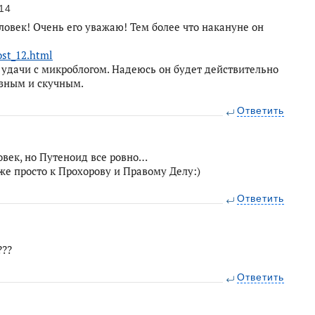
14
ловек! Очень его уважаю! Тем более что накануне он
ost_12.html
 удачи с микроблогом. Надеюсь он будет действительно
озным и скучным.
Ответить
овек, но Путеноид все ровно…
же просто к Прохорову и Правому Делу:)
Ответить
???
Ответить