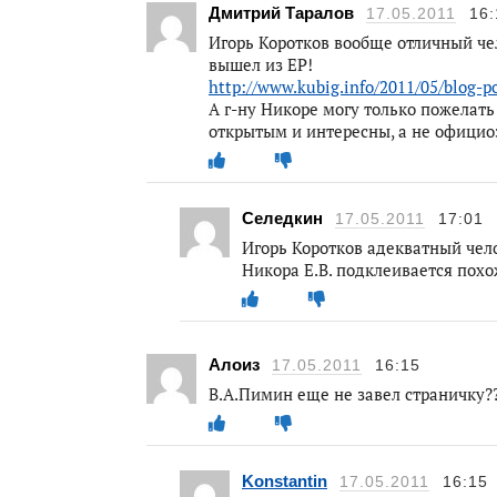
Дмитрий Таралов
17.05.2011
16:
Игорь Коротков вообще отличный че
вышел из ЕР!
http://www.kubig.info/2011/05/blog-p
А г-ну Никоре могу только пожелать
открытым и интересны, а не офици
Селедкин
17.05.2011
17:01
Игорь Коротков адекватный чел
Никора Е.В. подклеивается похо
Алоиз
17.05.2011
16:15
В.А.Пимин еще не завел страничку?
Konstantin
17.05.2011
16:15