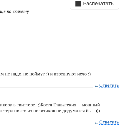
Распечатать
ще по сюжету
не надо, не поймут ;) и взревнуют исчо :)
Ответить
Никору в твиттере! ;)Костя Главатских — мощный
виттера никто из политиков не додумался бы…)))
Ответить