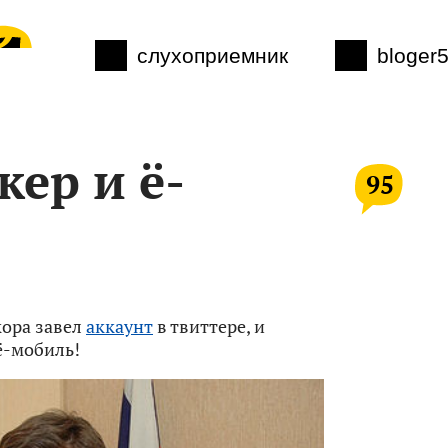
слухоприемник
bloger
кер и ё-
95
ора завел
аккаунт
в твиттере, и
ё-мобиль!