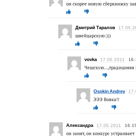
он скорее новую сберкнижку зав
Дмитрий Таралов
17.05.2
швейцарскую:)))
vovka
17.05.2011
16:
Чешскую…,традицияяя 
Osokin Andrey
17.
ЭЭЭ Вовка!!
Александра
17.05.2011
16:1
он занят, он конкурс устраивае