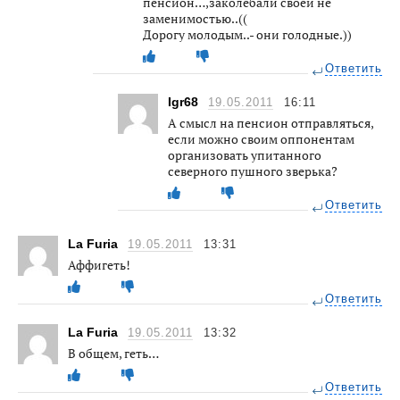
пенсион…,заколебали своей не
заменимостью..((
Дорогу молодым..- они голодные.))
Ответить
Igr68
19.05.2011
16:11
А смысл на пенсион отправляться,
если можно своим оппонентам
организовать упитанного
северного пушного зверька?
Ответить
La Furia
19.05.2011
13:31
Аффигеть!
Ответить
La Furia
19.05.2011
13:32
В общем, геть…
Ответить