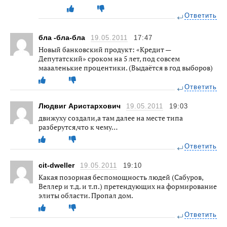
Ответить
бла -бла-бла
19.05.2011
17:47
Новый банковский продукт: «Кредит —
Депутатский» сроком на 5 лет, под совсем
маааленькие процентики. (Выдаётся в год выборов)
Ответить
Людвиг Аристархович
19.05.2011
19:03
движуху создали,а там далее на месте типа
разберутся,что к чему…
Ответить
cit-dweller
19.05.2011
19:10
Какая позорная беспомощность людей (Сабуров,
Веллер и т.д. и т.п.) претендующих на формирование
элиты области. Пропал дом.
Ответить