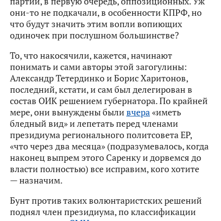
партий, в первую очередь, оппозиционных. Уж
они-то не подкачали, в особенности КПРФ, но
что будут значить этим вопли вопиющих
одиночек при послушном большинстве?
То, что накосячили, кажется, начинают
понимать и сами авторы этой загогулины:
Александр Тетердинко и Борис Харитонов,
последний, кстати, и сам был делегирован в
состав ОИК решением губернатора. По крайней
мере, они вынуждены были
вчера
«иметь
бледный вид» и лепетать перед членами
президиума регионального политсовета ЕР,
«что через два месяца» (подразумевалось, когда
наконец выпрем этого Саренку и дорвемся до
власти полностью) все исправим, кого хотите
— назначим.
Бунт против таких волюнтаристских решений
поднял член президиума, по классификации