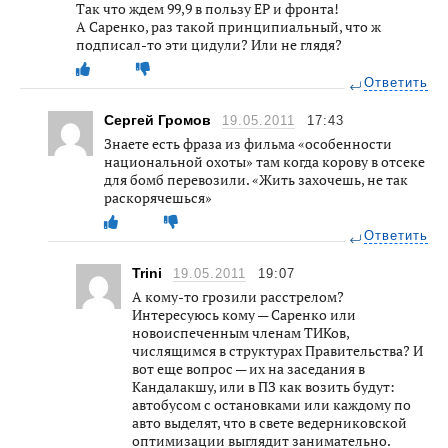
Так что ждем 99,9 в пользу ЕР и фронта!
А Саренко, раз такой принципиальный, что ж
подписал-то эти цидули? Или не глядя?
Ответить
Сергей Громов
19.05.2011
17:43
Знаете есть фраза из фильма «особенности
национальной охоты» там когда корову в отсеке
для бомб перевозили. «Жить захочешь, не так
раскорячешься»
Ответить
Trini
19.05.2011
19:07
А кому-то грозили расстрелом?
Интересуюсь кому — Саренко или
новоиспеченным членам ТИКов,
числящимся в структурах Правительства? И
вот еще вопрос — их на заседания в
Кандалакшу, или в ПЗ как возить будут:
автобусом с остановками или каждому по
авто выделят, что в свете ведерниковской
оптимизации выглядит занимательно.