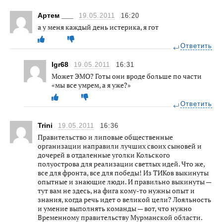
Артем ___
19.05.2011
16:20
а у меня каждый день истерика, я гот
Ответить
Igr68
19.05.2011
16:31
Может ЭМО? Готы они вроде больше по части
«мы все умрем, а я уже?»
Ответить
Trini
19.05.2011
16:36
Правительство и липовые общественные
организации направили лучших своих сыновей и
дочерей в отдаленные уголки Кольского
полуострова для реализации светлых идей. Что же,
все для фронта, все для победы! Из ТИКов выкинуты
опытные и знающие люди. И правильно выкинуты —
тут вам не здесь, на фига кому-то нужны опыт и
знания, когда речь идет о великой цели? Лояльность
и умение выполнять команды — вот, что нужно
Временному правительству Мурманской области.