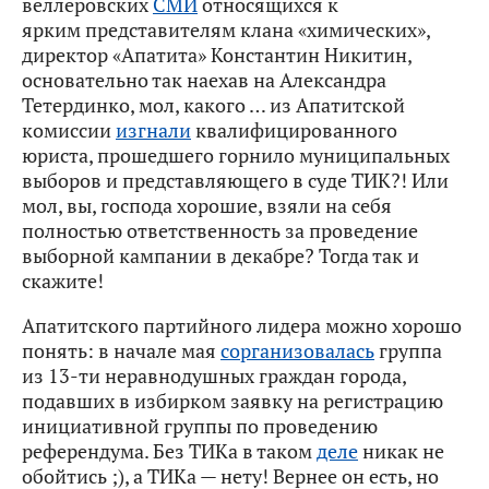
веллеровских
СМИ
относящихся к
ярким представителям клана «химических»,
директор «Апатита» Константин Никитин,
основательно так наехав на Александра
Тетердинко, мол, какого … из Апатитской
комиссии
изгнали
квалифицированного
юриста, прошедшего горнило муниципальных
выборов и представляющего в суде ТИК?! Или
мол, вы, господа хорошие, взяли на себя
полностью ответственность за проведение
выборной кампании в декабре? Тогда так и
скажите!
Апатитского партийного лидера можно хорошо
понять: в начале мая
сорганизовалась
группа
из 13-ти неравнодушных граждан города,
подавших в избирком заявку на регистрацию
инициативной группы по проведению
референдума. Без ТИКа в таком
деле
никак не
обойтись ;), а ТИКа — нету! Вернее он есть, но