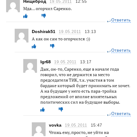
Нищеброд
19.05.2011
12:55
Мда… огорчил Саренко.
Ответить
Doshirak51
19.05.2011
13:13
А как он сам то огорчился :))
Ответить
Igr68
19.05.2011
13:17
Дык, он-то, Саренко, еще в начале года
говорил, что не держится за место
председателя ТИК, т.к. участия в том
бардаке который будет принимать не хочет.
А на будущее у него есть пара-тройка
предложений от вполне влиятельных
политических сил на будущие выборы.
Ответить
vovka
19.05.2011
15:47
Чтожь ему, просто, не уйти на