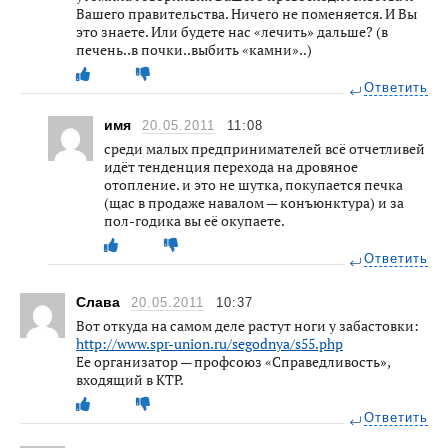
Вашего правительства. Ничего не поменяется. И Вы
это знаете. Или будете нас «лечить» дальше? (в
печень..в почки..выбить «камни»..)
Ответить
имя
20.05.2011
11:08
среди малых предпринимателей всё отчетливей
идёт тенденция перехода на дровяное
отопление. и это не шутка, покупается печка
(щас в продаже навалом — конъюнктура) и за
пол-годика вы её окупаете.
Ответить
Слава
20.05.2011
10:37
Вот откуда на самом деле растут ноги у забастовки:
http://www.spr-union.ru/segodnya/s55.php
Ее организатор — профсоюз «Справедливость»,
входящий в КТР.
Ответить