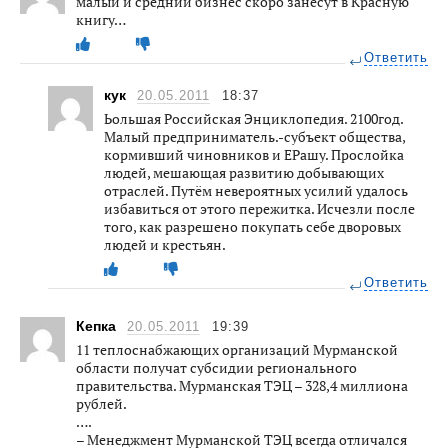
малый и средний бизнес скоро занесут в Красную
книгу…
Ответить
кук
20.05.2011
18:37
Ьольшая Российская Энциклопедия. 2100год.
Малый предприниматель.-субъект общества,
кормивший чиновников и ЕРашу. Прослойка
людей, мешающая развитию добывающих
отраслей. Путём невероятных усилий удалось
избавиться от этого пережитка. Исчезли после
того, как разрешено покупать себе дворовых
людей и крестьян.
Ответить
Кепка
20.05.2011
19:39
11 теплоснабжающих организаций Мурманской
области получат субсидии регионального
правительства. Мурманская ТЭЦ – 328,4 миллиона
рублей.
….
– Менеджмент Мурманской ТЭЦ всегда отличался