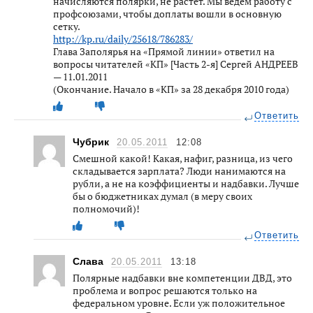
начисляются полярки, не растет. Мы ведем работу с
профсоюзами, чтобы доплаты вошли в основную
сетку.
http://kp.ru/daily/25618/786283/
Глава Заполярья на «Прямой линии» ответил на
вопросы читателей «КП» [Часть 2-я] Сергей АНДРЕЕВ
— 11.01.2011
(Окончание. Начало в «КП» за 28 декабря 2010 года)
Ответить
Чубрик
20.05.2011
12:08
Смешной какой! Какая, нафиг, разница, из чего
складывается зарплата? Люди нанимаются на
рубли, а не на коэффициенты и надбавки. Лучше
бы о бюджетниках думал (в меру своих
полномочий)!
Ответить
Слава
20.05.2011
13:18
Полярные надбавки вне компетенции ДВД, это
проблема и вопрос решаются только на
федеральном уровне. Если уж положительное