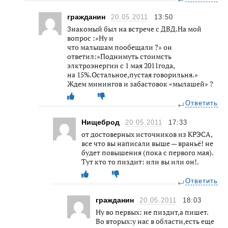
гражданин
20.05.2011
13:50
Знакомый был на встрече с ДВД.На мой
вопрос :»Ну и
что малышам пообещали ?» он
ответил:»Поднимуть стоимсть
элктроэнергии с 1 мая 2011года,
на 15%.Остальное,пустая говорильня.»
Ждем минингов и забастовок «мылашей» ?
Ответить
Нищеброд
20.05.2011
17:33
от достоверных источников из КРЭСА,
все что вы написали выше — враньё! не
будет повышения (пока с первого мая).
Тут кто то пиздит: или вы или он!.
Ответить
гражданин
20.05.2011
18:03
Ну во первых: не пиздит,а пишет.
Во вторых:у нас в области,есть еще