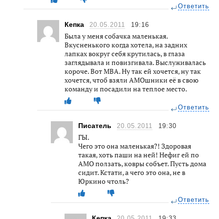
Ответить
Кепка
20.05.2011
19:16
Была у меня собачка маленькая.
Вкусненького когда хотела, на задних
лапках вокруг себя крутилась, в глаза
заглядывала и повизгивала. Выслуживалась
короче. Вот МВА. Ну так ей хочется, ну так
хочется, чтоб взяли АМОшники её в свою
команду и посадили на теплое место.
Ответить
Писатель
20.05.2011
19:30
ГЫ.
Чего это она маленькая?! Здоровая
такая, хоть паши на ней! Нефиг ей по
АМО ползать, ковры собъет. Пусть дома
сидит. Кстати, а чего это она, не в
Юркино чтоль?
Ответить
Кепка
20.05.2011
19:33