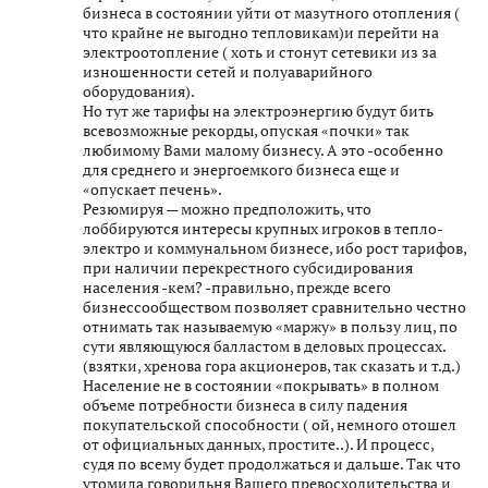
бизнеса в состоянии уйти от мазутного отопления (
что крайне не выгодно тепловикам)и перейти на
электроотопление ( хоть и стонут сетевики из за
изношенности сетей и полуаварийного
оборудования).
Но тут же тарифы на электроэнергию будут бить
всевозможные рекорды, опуская «почки» так
любимому Вами малому бизнесу. А это -особенно
для среднего и энергоемкого бизнеса еще и
«опускает печень».
Резюмируя — можно предположить, что
лоббируются интересы крупных игроков в тепло-
электро и коммунальном бизнесе, ибо рост тарифов,
при наличии перекрестного субсидирования
населения -кем? -правильно, прежде всего
бизнессообществом позволяет сравнительно честно
отнимать так называемую «маржу» в пользу лиц, по
сути являющуюся балластом в деловых процессах.
(взятки, хренова гора акционеров, так сказать и т.д.)
Население не в состоянии «покрывать» в полном
объеме потребности бизнеса в силу падения
покупательской способности ( ой, немного отошел
от официальных данных, простите..). И процесс,
судя по всему будет продолжаться и дальше. Так что
утомила говорильня Вашего превосходительства и