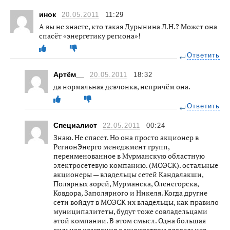
инок
20.05.2011
11:29
А вы не знаете, кто такая Дурынина Л.Н.? Может она
спасёт «энергетику региона»!
Ответить
Артём__
20.05.2011
18:32
да нормальная девчонка, непричём она.
Ответить
Специалист
22.05.2011
00:24
Знаю. Не спасет. Но она просто акционер в
РегионЭнерго менеджмент групп,
переименованное в Мурманскую областную
электросетевую компанию. (МОЭСК). остальные
акционеры — владельцы сетей Кандалакши,
Полярных зорей, Мурманска, Оленегорска,
Ковдора, Заполярного и Никеля. Когда другие
сети войдут в МОЭСК их владельцы, как правило
муниципалитеты, будут тоже совладельцами
этой компании. В этом смысл. Одна большая
сильная компания с множеством владельцев,