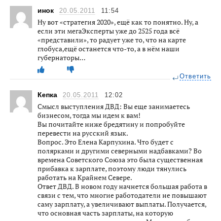
инок
20.05.2011
11:54
Ну вот «стратегия 2020», ещё как то понятно. Ну, а
если эти мегаЭксперты уже до 2525 года всё
«представили», то радует уже то, что на карте
глобуса,ещё останется что-то, а в нём наши
губернаторы…
Ответить
Кепка
20.05.2011
12:02
Смысл выступления ДВД: Вы еще занимаетесь
бизнесом, тогда мы идем к вам!
Вы почитайте ниже бредятину и попробуйте
перевести на русский язык.
Вопрос. Это Елена Карпухина. Что будет с
полярками и другими северными надбавками? Во
времена Советского Союза это была существенная
прибавка к зарплате, поэтому люди тянулись
работать на Крайнем Севере.
Ответ ДВД. В новом году начнется большая работа в
связи с тем, что многие работодатели не повышают
саму зарплату, а увеличивают выплаты. Получается,
что основная часть зарплаты, на которую