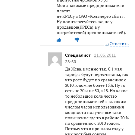
Мои знакомые предприниматели
платят
не КРЕСу,а ОАО «Колэнерго сбыт».
Ну поинтересуйтесь же,не у
продавцов(КРЕСа),а у
потребителей(препринимателей).
Ответить
Специалист
21.05.2011
23:50
Да Жева, именно так. С 1 мая
тарифы будут пересчитаны, так
что рост будет по сравнению с
2010 годом не более 15%. Ну то
есть не 30 и не 50, а 15. Но какое
то небольшое количество
предпринимателей с высоким
числом часов использования
мощности получит все таки
повышение где то в районе 20 %
по сравнению с 2010 годом.
Потому что в прошлом году у
них рост был совсем