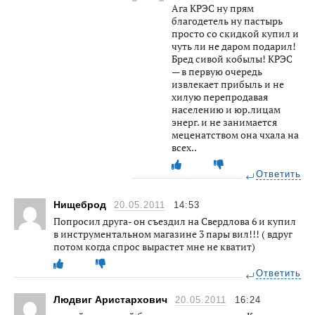
Ага КРЭС ну прям
благодетель ну пастырь
просто со скидкой купил и
чуть ли не даром подарил!
Бред сивой кобылы! КРЭС
— в первую очередь
извлекает прибыль и не
хилую перепродавая
населению и юр.лицам
энерг. и не занимается
меценатством она чхала на
всех..
Ответить
Нищеброд
20.05.2011
14:53
Попросил друга- он съездил на Свердлова 6 и купил
в инструментальном магазине 3 пары вил!!! ( вдруг
потом когда спрос вырастет мне не кватит)
Ответить
Людвиг Аристархович
20.05.2011
16:24