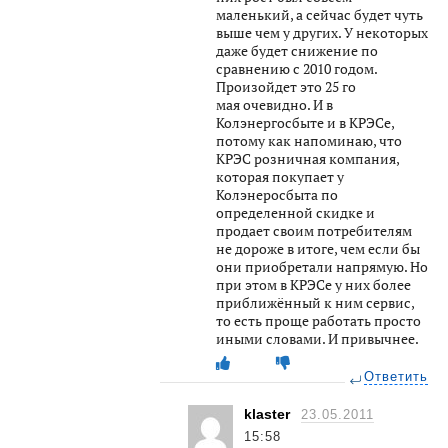
маленький, а сейчас будет чуть
выше чем у других. У некоторых
даже будет снижение по
сравнению с 2010 годом.
Произойдет это 25 го
мая очевидно. И в
Колэнергосбыте и в КРЭСе,
потому как напоминаю, что
КРЭС розничная компания,
которая покупает у
Колэнеросбыта по
определенной скидке и
продает своим потребителям
не дороже в итоге, чем если бы
они приобретали напрямую. Но
при этом в КРЭСе у них более
приближённый к ним сервис,
то есть проще работать просто
иными словами. И привычнее.
Ответить
klaster
23.05.2011
15:58