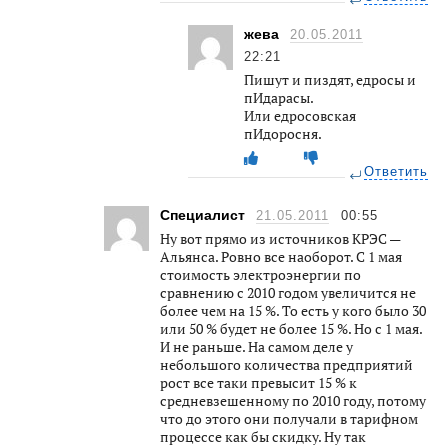
жева
20.05.2011
22:21
Пишут и пиздят, едросы и
пИдарасы.
Или едросовская
пИдоросня.
Ответить
Специалист
21.05.2011
00:55
Ну вот прямо из источников КРЭС —
Альянса. Ровно все наоборот. С 1 мая
стоимость электроэнергии по
сравнению с 2010 годом увеличится не
более чем на 15 %. То есть у кого было 30
или 50 % будет не более 15 %. Но с 1 мая.
И не раньше. На самом деле у
небольшого количества предприятий
рост все таки превысит 15 % к
средневзешенному по 2010 году, потому
что до этого они получали в тарифном
процессе как бы скидку. Ну так