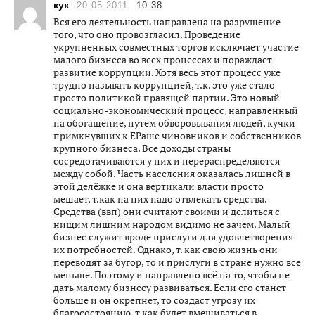
кук
20.05.2011
10:38
Вся его деятельность направлена на разрушение
того, что оно провозгласил. Проведение
укрупненных совместных торгов исключает участие
малого бизнеса во всех процессах и пораждает
развитие коррупции. Хотя весь этот процесс уже
трудно называть коррупцией, т.к. это уже стало
просто политикой правящей партии. Это новый
социально-экономический процесс, направленный
на обогащение, путём обворовывания людей, кучки
примкнувших к ЕРаше чиновников и собственников
крупного бизнеса. Все доходы страны
сосредотачиваются у них и перераспределяются
между собой. Часть населения оказалась лишней в
этой делёжке и она вертикали власти просто
мешает, т.как на них надо отвлекать средства.
Средства (ввп) они считают своими и делиться с
нищим лишним народом видимо не зачем. Малый
бизнес служит вроде прислуги для удовлетворения
их потребностей. Однако, т. как свою жизнь они
переводят за бугор, то и прислуги в стране нужно всё
меньше. Поэтому и направлено всё на то, чтобы не
дать малому бизнесу развиваться. Если его станет
больше и он окрепнет, то создаст угрозу их
благосостоянию, т.как будет вмешиваться в