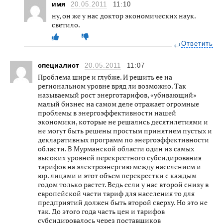
имя
20.05.2011
11:10
ну, он же у нас доктор экономических наук.
светило.
Ответить
специалист
20.05.2011
11:07
Проблема шире и глубже. И решить ее на
региональном уровне вряд ли возможно. Так
называемый рост энерготарифов, «убивающий»
малый бизнес на самом деле отражает огромные
проблемы в энергоэффективности нашей
экономики, которые не решались десятилетиями и
не могут быть решены простым принятием пустых и
декларативных программ по энергоэффективности
области. В Мурманской области один из самых
высоких уровней перекрестного субсидирования
тарифов на электроэнергию между населением и
юр. лицами и этот объем перекрестки с каждым
годом только растет. Ведь если у нас второй снизу в
европейской части тариф для населения то для
предприятий должен быть второй сверху. Но это не
так. До этого года часть цен и тарифов
субсидировалось через поставщиков