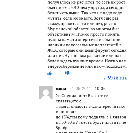
получалось из расчетов, то есть их рост
был ниже в 2010 чем у других, а сегодня
будет чуть выше. Так что не надо воду
мутить, если не знаете. Хотя еще раз
скажу, нравится это или нет, рост в
Мурманской области во многом был
объективным. Нужно просто понять,
нужны нам эти энергсети и сбыт при
наличии колоссальных неплатежей в
ЖКХ, которые они демпфируют сегодня
или нет. Нужно нам развитие или нах,
будем ждать лучших времен. Нужно нам
энергосбережение или нах — подождем.
Ответить
жева
21.05.2011
10:36
Ув.Специалист: Вы хотите
сказать,что с
1 мая стоимость эл.эн.пересчитают
и понизят
до 15%,тем кому подняли с 1 января
на 30-50% ? Тоесть будут платить не
5р.-6р.,
а допустим 4р.30коп.-5 р.?