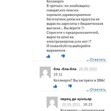
Колэнерго
В третьих: по зомбоящеку
говорят,что пенсии
хорошие,здравоохранение
бесплатное,цены на прдукты не
вырасли,зарплаты у бюджетников
высокие… Вы верите ?!
Спросите у предпринимателей,
выросла цена на
электроэнергию,или нет !?
И пожалйуйста,выбирайте
выражения.
Ответить
бла -бла-бла
20.05.2011
18:11
Колэнерго? Вы застряли в 2006!
Ответить
перец ди куэльяр
20.05.2011
18:23
Колэнерго — региональная