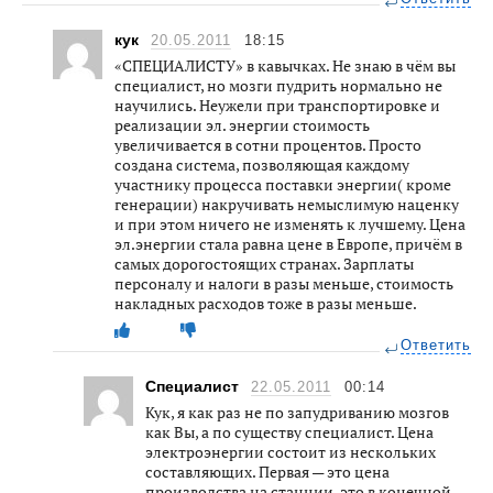
кук
20.05.2011
18:15
«СПЕЦИАЛИСТУ» в кавычках. Не знаю в чём вы
специалист, но мозги пудрить нормально не
научились. Неужели при транспортировке и
реализации эл. энергии стоимость
увеличивается в сотни процентов. Просто
создана система, позволяющая каждому
участнику процесса поставки энергии( кроме
генерации) накручивать немыслимую наценку
и при этом ничего не изменять к лучшему. Цена
эл.энергии стала равна цене в Европе, причём в
самых дорогостоящих странах. Зарплаты
персоналу и налоги в разы меньше, стоимость
накладных расходов тоже в разы меньше.
Ответить
Специалист
22.05.2011
00:14
Кук, я как раз не по запудриванию мозгов
как Вы, а по существу специалист. Цена
электроэнергии состоит из нескольких
составляющих. Первая — это цена
производства на станции, это в конечной