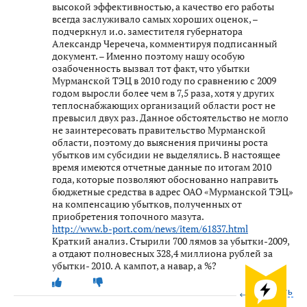
высокой эффективностью, а качество его работы
всегда заслуживало самых хороших оценок, –
подчеркнул и.о. заместителя губернатора
Александр Черечеча, комментируя подписанный
документ. – Именно поэтому нашу особую
озабоченность вызвал тот факт, что убытки
Мурманской ТЭЦ в 2010 году по сравнению с 2009
годом выросли более чем в 7,5 раза, хотя у других
теплоснабжающих организаций области рост не
превысил двух раз. Данное обстоятельство не могло
не заинтересовать правительство Мурманской
области, поэтому до выяснения причины роста
убытков им субсидии не выделялись. В настоящее
время имеются отчетные данные по итогам 2010
года, которые позволяют обоснованно направить
бюджетные средства в адрес ОАО «Мурманской ТЭЦ»
на компенсацию убытков, полученных от
приобретения топочного мазута.
http://www.b-port.com/news/item/61837.html
Краткий анализ. Стырили 700 лямов за убытки-2009,
а отдают полновесных 328,4 миллиона рублей за
убытки- 2010. А кампот, а навар, а %?
Ответить