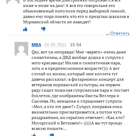
ниже и ниже на дно! А вся его говорильня это
обыкновенный популизм перед выборной гонкой,
давно ему пора понять что его и пришлых шакалов в
Мурманской области не навидят!
Ответить
MBA
20.05.2011
15:54
Qaz, вот уж неправда! Мне «варяги» очень даже
симаптичны, а ДВД вообще душка и супруга у
него красавица! Милая и симпатичная пара,
хоть и в предпенсионном возрасте!))) А вот
случай из жизни, который мне коллега тут
давеча рассказал: в филармонии концерт для
ветеранов мурманской культуры, на первом
ряду сидит пожилая супружеская пара и листает
буклетик, где изображены бюсты Веллера и
Сысоева. Ну, женщина и спрашивает супруга:
«Мол, а кто эте двое?» Супруг, поправив очки
внимательно присматривается, а потом чуть
раздражённо, но серьёзно отвечает: «Как кто?
Мусоргский и Бетховен!» )))))А вы тут ерунду
всякую пишите…