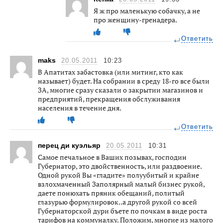
Я ж про маленькую собачку, а не
про женщину-гренадера.
Ответить
maks
20.05.2011
10:23
В Апатитах забастовка (или митинг, кто как
называет) будет. На собрании в среду 18-го все были
ЗА, многие сразу сказали о закрытии магазинов и
предприятий, прекращения обслуживания
населения в течение дня.
Ответить
перец ди куэльяр
20.05.2011
10:31
Самое печальное в Ваших позывах, господин
Губернатор, это двойственность, или раздвоение.
Одной рукой Вы «гладите» полуубитый и крайне
взлохмаченный Заполярный малый бизнес рукой,
даете понюхать пряник обещаний, политый
глазурью формулировок..а другой рукой со всей
Губернаторской дури бъете по почкам в виде роста
тарифов на коммуналку. Положим, многие из малого