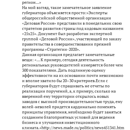
регион…»
На мой взгляд, такое замечательное заявление
губернатора объясняется просто:»Эксперты
общероссийской общественной организации
«Деловая Россия» представили в понедельник свою
стратегию развития страны под кодовым названием
«25х25». Документ был разработан экспертной
группой «Деловой России», участвующей по заказу
правительства в совершенствовании прежней
программы «Стратегии-2020».
Данная организация предлагает замечательные
вещи: «… К примеру, сегодня деятельность
региональных руководителей измеряется более чем
300 показателями. Дать подлинную оценку
эффективности на их основании почти невозможно
и вполне хватило бы 20–30 критериев.Если с
губернаторов будут спрашивать не отчеты по
реализации поручений, а, к примеру, сколько на
вверенной ему территории открылось новых
заводов с высокой производительностью труда, ему
волей-неволей придется кардинально поменять
принципы управления, необходимо будет заняться
созданием благоприятных условий для ведения
бизнеса и улучшения инвестиционного
климата.»http://news.made.ru/politics/news451341.html