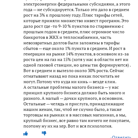
электроэнергии федеральными субсидиями, а этого
года — не субсидируется. Только это дало в среднем
рост на 3% к прошлому году. Плюс тарифы сетей,
которые приняли множество инвест программ. Это
дало рост где -то 9-10 % пунктов по старвнению с
прошлым годом в среднем, плюс огромное число
банкротов в ЖКХ и теплоснабжении, часть
невозвратных долгов были заложены в тарифы
сбытов — еще около 1% пункта в среднем. И рост в
генерации на рынке 14% пунктов, в основном из-за
роста цен на газ на 15% (хотя у нас в области нет ни
одной газовой станции, но цены так формируются) .
Вот в среднем и вылезло около 30% роста. Сейчас
отматывают назад но пока никак посчитать не
могут. Потому что куда ни кинь — везде клин.
А остальные проблемы малого бизнеса — у нас
принцип крупного бизнеса должно быть много и
разного. А малый — дочки крупного, в основном.
Остальные — челядь и прислуга, принадлижащие
нашим женам, так, чтоб не скучно было, а также
торговцы на рынках и в массовых магазинах, а мы,
крупный бизнес, все равно там ничего не покупаем,
поэтому ну их на хер. Вот и вся психология.
Ответить