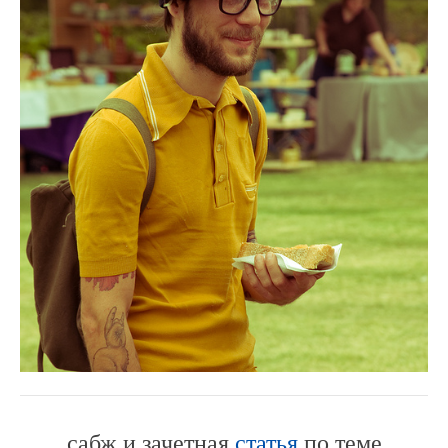
сабж и зачетная
статья
по теме