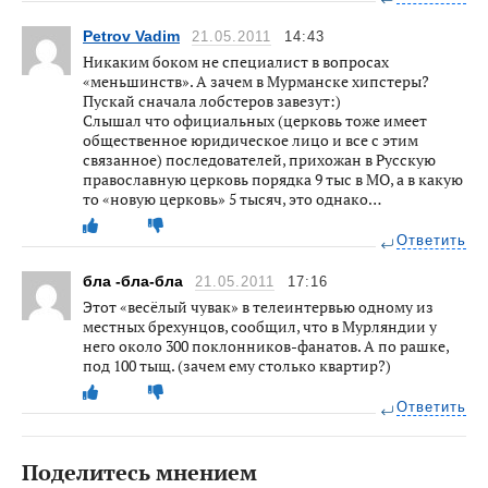
Petrov Vadim
21.05.2011
14:43
Никаким боком не специалист в вопросах
«меньшинств». А зачем в Мурманске хипстеры?
Пускай сначала лобстеров завезут:)
Слышал что официальных (церковь тоже имеет
общественное юридическое лицо и все с этим
связанное) последователей, прихожан в Русскую
православную церковь порядка 9 тыс в МО, а в какую
то «новую церковь» 5 тысяч, это однако…
Ответить
бла -бла-бла
21.05.2011
17:16
Этот «весёлый чувак» в телеинтервью одному из
местных брехунцов, сообщил, что в Мурляндии у
него около 300 поклонников-фанатов. А по рашке,
под 100 тыщ. (зачем ему столько квартир?)
Ответить
Поделитесь мнением