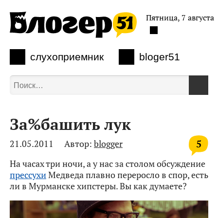
Пятница, 7 августа
слухоприемник
bloger51
За%башить лук
5
21.05.2011
Автор:
blogger
На часах три ночи, а у нас за столом обсуждение
прессухи
Медведа плавно переросло в спор, есть
ли в Мурманске хипстеры. Вы как думаете?