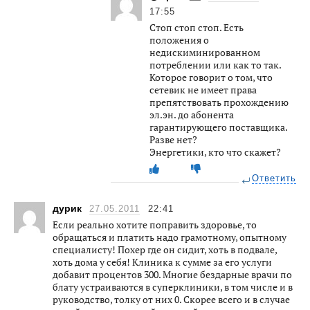
17:55
Стоп стоп стоп. Есть
положения о
недискиминированном
потреблении или как то так.
Которое говорит о том, что
сетевик не имеет права
препятствовать прохождению
эл.эн. до абонента
гарантирующего поставщика.
Разве нет?
Энергетики, кто что скажет?
Ответить
дурик
27.05.2011
22:41
Если реально хотите поправить здоровье, то
обращаться и платить надо грамотному, опытному
специалисту! Похер где он сидит, хоть в подвале,
хоть дома у себя! Клиника к сумме за его услуги
добавит процентов 300. Многие бездарные врачи по
блату устраиваются в суперклиники, в том числе и в
руководство, толку от них 0. Скорее всего и в случае