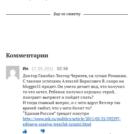
Еще по сюжету
Комментарии
Ил
27.05.2011
02:56
Доктор Ганибал Лектор Чернеев, уж лучше Романюк.
С такими успехами Алексей Борисович В. скоро на
blogger51 придет. Он умело делает вид, что получил
то что хотел. Ребенок получил игрушку-герой,
поиграет-вытрясет и пойдет спать?
И тогда главный вопрос, и с чего вдруг Веллер так
врачей любит, что у него болит то?
“Единая Россия” трещит изнутри
http://www.mk.ru/politics/article/2011/05/25/592297-
edinaya-rossiya-treschit-iznutri.html