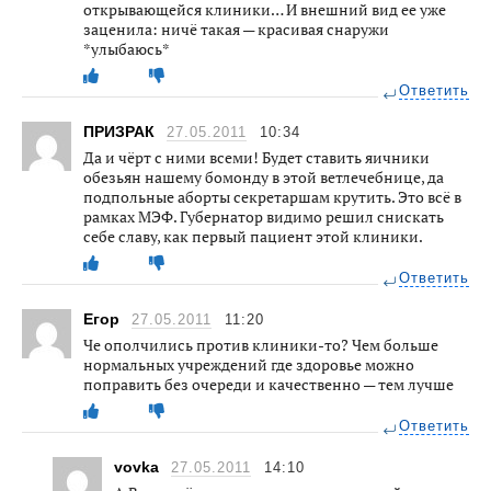
открывающейся клиники… И внешний вид ее уже
заценила: ничё такая — красивая снаружи
*улыбаюсь*
Ответить
ПРИЗРАК
27.05.2011
10:34
Да и чёрт с ними всеми! Будет ставить яичники
обезьян нашему бомонду в этой ветлечебнице, да
подпольные аборты секретаршам крутить. Это всё в
рамках МЭФ. Губернатор видимо решил снискать
себе славу, как первый пациент этой клиники.
Ответить
Егор
27.05.2011
11:20
Че ополчились против клиники-то? Чем больше
нормальных учреждений где здоровье можно
поправить без очереди и качественно — тем лучше
Ответить
vovka
27.05.2011
14:10