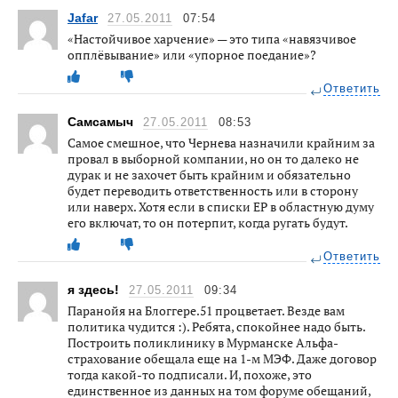
Jafar
27.05.2011
07:54
«Настойчивое харчение» — это типа «навязчивое
опплёвывание» или «упорное поедание»?
Ответить
Самсамыч
27.05.2011
08:53
Самое смешное, что Чернева назначили крайним за
провал в выборной компании, но он то далеко не
дурак и не захочет быть крайним и обязательно
будет переводить ответственность или в сторону
или наверх. Хотя если в списки ЕР в областную думу
его включат, то он потерпит, когда ругать будут.
Ответить
я здесь!
27.05.2011
09:34
Паранойя на Блоггере.51 процветает. Везде вам
политика чудится :). Ребята, спокойнее надо быть.
Построить поликлинику в Мурманске Альфа-
страхование обещала еще на 1-м МЭФ. Даже договор
тогда какой-то подписали. И, похоже, это
единственное из данных на том форуме обещаний,