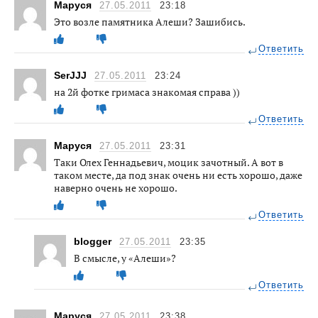
Маруся
27.05.2011
23:18
Это возле памятника Алеши? Зашибись.
Ответить
SerJJJ
27.05.2011
23:24
на 2й фотке гримаса знакомая справа ))
Ответить
Маруся
27.05.2011
23:31
Таки Олех Геннадьевич, моцик зачотный. А вот в
таком месте, да под знак очень ни есть хорошо, даже
наверно очень не хорошо.
Ответить
blogger
27.05.2011
23:35
В смысле, у «Алеши»?
Ответить
Маруся
27.05.2011
23:38