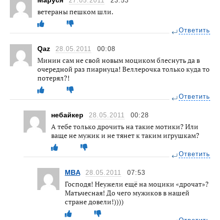
27.05.2011
23:53
ветераны пешком шли.
Ответить
Qaz
28.05.2011
00:08
Минин сам не свой новым моциком блеснуть да в
очередной раз пиарнуца! Веллерочка только куда то
потерял?!
Ответить
небайкер
28.05.2011
00:28
А тебе только дрочить на такие мотики? Или
ваще не мужик и не тянет к таким игрушкам?
Ответить
MBA
28.05.2011
07:53
Господя! Неужели ещё на моцики «дрочат»?
Матьчесная! До чего мужиков в нашей
стране довели!))))