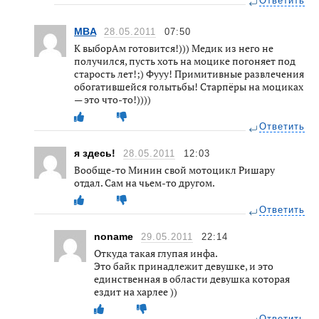
Ответить
MBA
28.05.2011
07:50
К выборАм готовится!))) Медик из него не
получился, пусть хоть на моцике погоняет под
старость лет!;) Фууу! Примитивные развлечения
обогатившейся голытьбы! Старпёры на моциках
— это что-то!))))
Ответить
я здесь!
28.05.2011
12:03
Вообще-то Минин свой мотоцикл Ришару
отдал. Сам на чьем-то другом.
Ответить
noname
29.05.2011
22:14
Откуда такая глупая инфа.
Это байк принадлежит девушке, и это
единственная в области девушка которая
ездит на харлее ))
Ответить