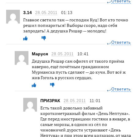
Ответить
3.14
28.05.2011
01:13
Главное светило там — господин Куц! Вот кто точно
решил попиариться! Выборы скоро, надо себя
запродать! А дедушка Ришар — молодец!
Ответить
Маруся
28.05.2011
10:41
Дедушка Ришар сам офигел от такого приёма
наверно, ещё почётным гражданином
Мурманска пусть сделают — до кучи. Вот всё ж
жив Гоголь в русских сердцах.
Ответить
ПРИЗРАК
28.05.2011
11:01
Есть такой довольно забавный
короткометражный фильм «День Нептуна».
Где перед иностранцами гостями в январе, в
самые морозы, в одном из сёл по
чиновничей дурости устраивают «День
Нептуна» и при этом всем колхозом, от мала