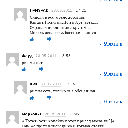
ПРИЗРАК
28.05.2011
17:21
Сидели в ресторане дорогом:
Бандит, Политик, Поп и Арт-звезда;
Охрана и поклонники кругом…
Мораль ясна всем. Басенке — конец.
Ответить
Флуд
28.05.2011
18:53
рифмы нет
Ответить
имя
30.05.2011
13:19
рифма есть, только она обсценная.
Ответить
Морковка
28.05.2011
23:49
А Тоталь хоть копейку в этот приезд вложили?$)
Они же где то в очереди на Штокман стояли.