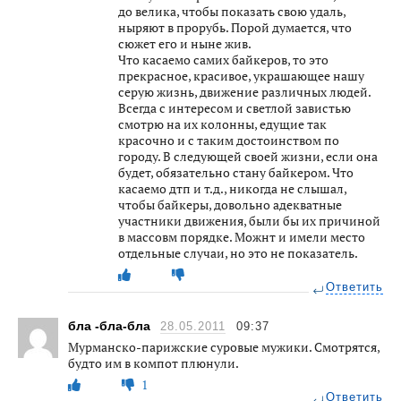
до велика, чтобы показать свою удаль,
ныряют в прорубь. Порой думается, что
сюжет его и ныне жив.
Что касаемо самих байкеров, то это
прекрасное, красивое, украшающее нашу
серую жизнь, движение различных людей.
Всегда с интересом и светлой завистью
смотрю на их колонны, едущие так
красочно и с таким достоинством по
городу. В следующей своей жизни, если она
будет, обязательно стану байкером. Что
касаемо дтп и т.д., никогда не слышал,
чтобы байкеры, довольно адекватные
участники движения, были бы их причиной
в массовм порядке. Можнт и имели место
отдельные случаи, но это не показатель.
Ответить
бла -бла-бла
28.05.2011
09:37
Мурманско-парижские суровые мужики. Смотрятся,
будто им в компот плюнули.
1
Ответить