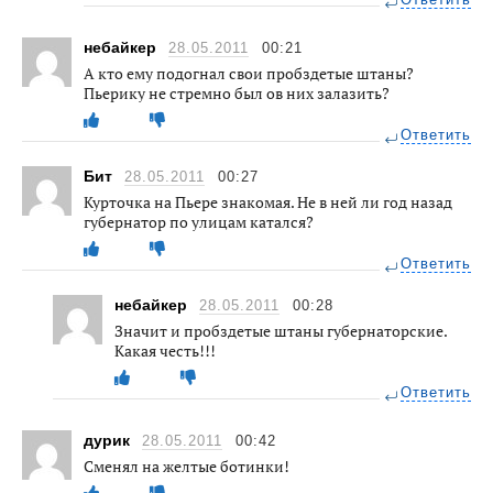
небайкер
28.05.2011
00:21
А кто ему подогнал свои пробздетые штаны?
Пьерику не стремно был ов них залазить?
Ответить
Бит
28.05.2011
00:27
Курточка на Пьере знакомая. Не в ней ли год назад
губернатор по улицам катался?
Ответить
небайкер
28.05.2011
00:28
Значит и пробздетые штаны губернаторские.
Какая честь!!!
Ответить
дурик
28.05.2011
00:42
Сменял на желтые ботинки!