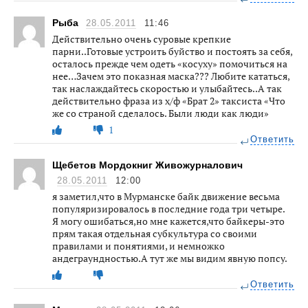
Рыба
28.05.2011
11:46
Действительно очень суровые крепкие
парни..Готовые устроить буйство и постоять за себя,
осталось прежде чем одеть «косуху» помочиться на
нее…Зачем это показная маска??? Любите кататься,
так наслаждайтесь скоростью и улыбайтесь..А так
действительно фраза из х/ф «Брат 2» таксиста «Что
же со страной сделалось. Были люди как люди»
1
Ответить
Щебетов Мордокниг Живожурналович
28.05.2011
12:00
я заметил,что в Мурманске байк движение весьма
популяризировалось в последние года три четыре.
Я могу ошибаться,но мне кажется,что байкеры-это
прям такая отдельная субкультура со своими
правилами и понятиями, и немножко
андеграундностью.А тут же мы видим явную попсу.
Ответить