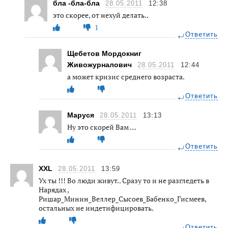
бла -бла-бла
28.05.2011
12:38
это скорее, от нехуй делать..
1
Ответить
Щебетов Мордокниг
Живожурналович
28.05.2011
12:44
а может кризис среднего возраста.
Ответить
Маруся
28.05.2011
13:13
Ну это скорей Вам …
Ответить
XXL
28.05.2011
13:59
Ух ты !!! Во люди живут.. Сразу то и не разгледеть в
Нарядах ,
Ришар_Минин_Веллер_Сысоев_Бабенко_Гисмеев,
остальных не индетифицировать.
Ответить