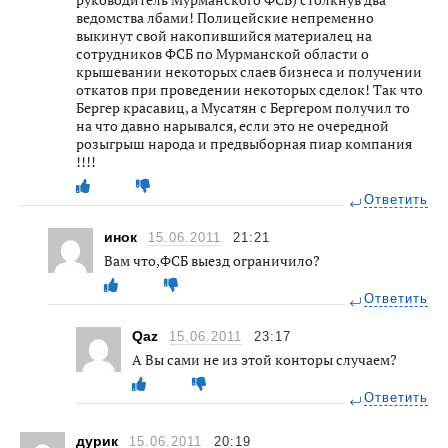
ведомства лбами! Полицейские непременно
выкинут свой накопившийся материалец на
сотрудников ФСБ по Мурманской области о
крышевании некоторых слаев бизнеса и получении
откатов при проведении некоторых сделок! Так что
Бергер красавиц, а Мусатян с Бергером получил то
на что давно нарывался, если это не очередной
розыгрыш народа и предвыборная пиар компания
!!!!
Ответить
инок
15.06.2011
21:21
Вам что,ФСБ выезд ограничило?
Ответить
Qaz
15.06.2011
23:17
А Вы сами не из этой конторы случаем?
Ответить
дурик
15.06.2011
20:19