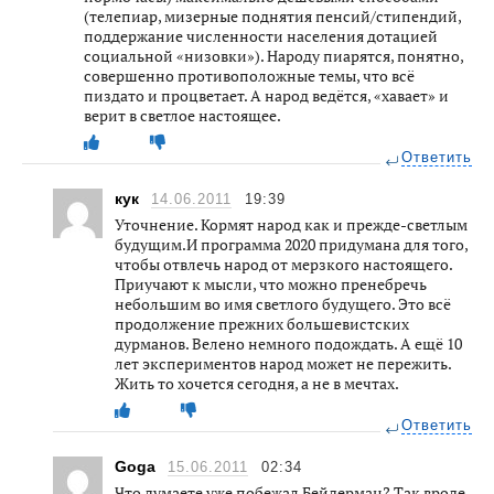
(телепиар, мизерные поднятия пенсий/стипендий,
поддержание численности населения дотацией
социальной «низовки»). Народу пиарятся, понятно,
совершенно противоположные темы, что всё
пиздато и процветает. А народ ведётся, «хавает» и
верит в светлое настоящее.
Ответить
кук
14.06.2011
19:39
Уточнение. Кормят народ как и прежде-светлым
будущим.И программа 2020 придумана для того,
чтобы отвлечь народ от мерзкого настоящего.
Приучают к мысли, что можно пренебречь
небольшим во имя светлого будущего. Это всё
продолжение прежних большевистских
дурманов. Велено немного подождать. А ещё 10
лет экспериментов народ может не пережить.
Жить то хочется сегодня, а не в мечтах.
Ответить
Goga
15.06.2011
02:34
Что думаете уже побежал Бейдерман? Так вроде