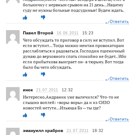
больничку с нервным срывом на 21 день…Нашему
суду не нужны больные подсудимые! Будем ждать.
Ответить
Павел Второй
16.06.2011
15:23
Чего обсуждать то приговор в силу не вступил. Вот
если вступит… Тогда можно ментам провокаторам
расслабляться и радоваться. Господин пшеничный
думаю до верховного спать спокойно не будет.. Ибо
если прибыткова выиграет он- в тюрьму. Вот тогда
было бы чего обсуждать.
Ответить
инок
21.07.2011
12:32
Интересно,Андраник уже вылечился? Что-то не
слышно воплей: «воры-воры» да и из СИЗО
новостей нетути…Ильюша Бэ — ты где?
Ответить
эмануилл храбров
21.07.2011
18:32