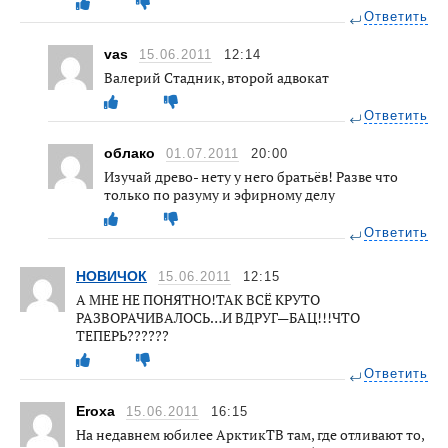
Ответить
vas
15.06.2011
12:14
Валерий Стадник, второй адвокат
Ответить
облако
01.07.2011
20:00
Изучай древо- нету у него братьёв! Разве что
только по разуму и эфирному делу
Ответить
НОВИЧОК
15.06.2011
12:15
А МНЕ НЕ ПОНЯТНО!ТАК ВСЁ КРУТО
РАЗВОРАЧИВАЛОСЬ…И ВДРУГ—БАЦ!!!ЧТО
ТЕПЕРЬ??????
Ответить
Eroxa
15.06.2011
16:15
На недавнем юбилее АрктикТВ там, где отливают то,