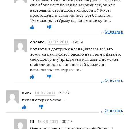
еще абонемент на кач не закончился, он как
настоящий еврей добра не бросит. У Мусы
просто деньги закончились, все банально.
Телевизоры в тУрьму на последние купил.
Ответить
облако
01.07.2011
19:59
Вот вот и в доктрину Алена Даллеса всё это
ложится как пуховое одеяло на перину. Давайте
свою доктрину придумаем как дом-2 поможет
стабилизирвать финансовый кризис и
остановить землетрясения
Ответить
инок
14.06.2011
22:32
пипец оперку в сизо…
Ответить
!!!
15.06.2011
00:17
Очередная жертва этого междусобойчика :)