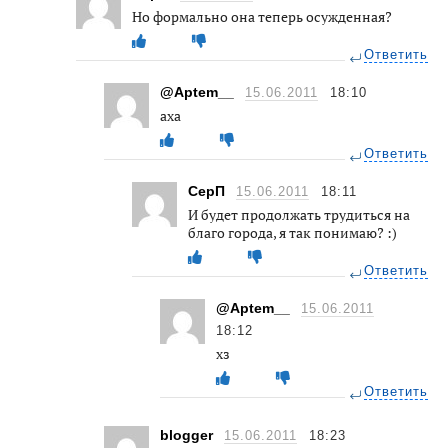
Но формально она теперь осужденная?
Ответить
@Aptem__
15.06.2011
18:10
аха
Ответить
СерП
15.06.2011
18:11
И будет продолжать трудиться на
благо города, я так понимаю? :)
Ответить
@Aptem__
15.06.2011
18:12
хз
Ответить
blogger
15.06.2011
18:23