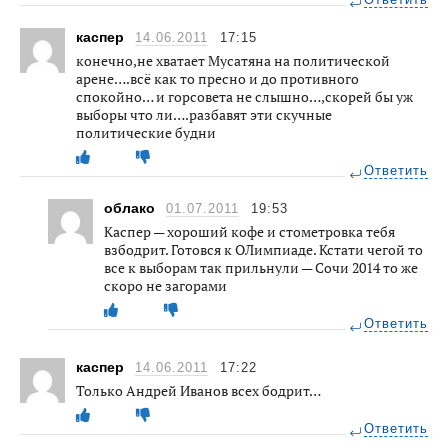
Ответить
каспер
14.06.2011
17:15
конечно,не хватает Мусатяна на политической
арене….всё как то пресно и до противного
спокойно… и горсовета не слышно…,скорей бы уж
выборы что ли….разбавят эти скучные
политические будни
Ответить
облако
01.07.2011
19:53
Каспер — хороший кофе и стометровка тебя
взбодрит. Готовся к ОЛимпиаде. Кстати чегой то
все к выборам так прильнули — Сочи 2014 то же
скоро не загорами
Ответить
каспер
14.06.2011
17:22
Только Андрей Иванов всех бодрит…
Ответить