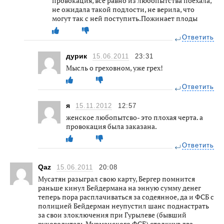
провокация, все равно из любопытства поехала,
не ожидала такой подлости, не верила, что
могут так с ней поступить.Пожинает плоды
Ответить
дурик
15.06.2011
23:31
Мысль о греховном, уже грех!
Ответить
я
15.11.2012
12:57
женское любопытсво- это плохая черта. а
провокация была заказана.
Ответить
Qaz
15.06.2011
20:08
Мусатян разыграл свою карту, Бергер помнится
раньше кинул Бейдермана на энную сумму денег
теперь пора расплачиваться за содеянное, да и ФСБ с
полицией Бейдерман неупустил шанс поднастрать
за свои злоключения при Гурылеве (бывший
руководитель Мурманского ФСБ) столкнув два