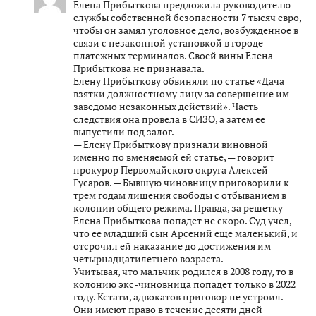
Елена Прибыткова предложила руководителю
службы собственной безопасности 7 тысяч евро,
чтобы он замял уголовное дело, возбужденное в
связи с незаконной установкой в городе
платежных терминалов. Своей вины Елена
Прибыткова не признавала.
Елену Прибыткову обвиняли по статье «Дача
взятки должностному лицу за совершение им
заведомо незаконных действий». Часть
следствия она провела в СИЗО, а затем ее
выпустили под залог.
— Елену Прибыткову признали виновной
именно по вменяемой ей статье, — говорит
прокурор Первомайского округа Алексей
Гусаров. — Бывшую чиновницу приговорили к
трем годам лишения свободы с отбыванием в
колонии общего режима. Правда, за решетку
Елена Прибыткова попадет не скоро. Суд учел,
что ее младший сын Арсений еще маленький, и
отсрочил ей наказание до достижения им
четырнадцатилетнего возраста.
Учитывая, что мальчик родился в 2008 году, то в
колонию экс-чиновница попадет только в 2022
году. Кстати, адвокатов приговор не устроил.
Они имеют право в течение десяти дней