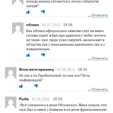
погода начала готовится к этому событитю
загодя?
Ответить
облако
01.07.2011
19:56
Как облако официально заявляю снег на ваши
головы падет в бре,про адвоката с небес ничего
не знаю- они люди хуже смерчей- возникают в
областях как с пониженным давлением, так и с
повышенным.
Ответить
Волк-вегетарианец
14.06.2011
18:26
Ну так а по Прибытковой-то там что? Есть
информация?
Ответить
Рыба
14.06.2011
19:03
«Всё смешалось в доме Облонских. Жена узнала, что
муж был в связи с бывшею в их доме француженкою-