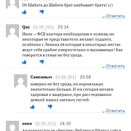
От Шабата до Шабата брат наебывает брата! (с)
Ответить
Qaz
15.06.2011
23:14
Инок — ФСБ контора необходимая и нужная, но
некоторые ее представители желают лудшего,
особенно с Ленина 64 которые в некоторых местах
ведут себя крайне омерзительно и вызывающи! Как
говорится в семье не без урода.
Ответить
Самсамыч
15.06.2011
23:58
наверно не без урода, но нормальных
значительно больше. И им сегодня желаем
здоровья и выдержки, при расследовании
деяний наших заезжих гостей.
Ответить
инок
16.06.2011
14:10
Андраник(после «бегства» Бейдера в Штаты) слёг в