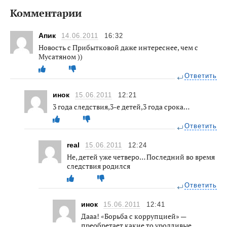
Комментарии
Апик
14.06.2011
16:32
Новость с Прибытковой даже интереснее, чем с
Мусатяном ))
Ответить
инок
15.06.2011
12:21
3 года следствия,3-е детей,3 года срока…
Ответить
real
15.06.2011
12:24
Не, детей уже четверо… Последний во время
следствия родился
Ответить
инок
15.06.2011
12:41
Дааа! «Борьба с коррупцией» —
преобретает какие то уродливые