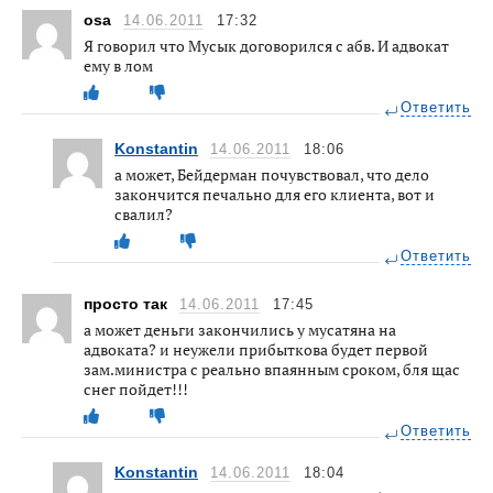
оsa
14.06.2011
17:32
Я говорил что Мусык договорился с абв. И адвокат
ему в лом
Ответить
Konstantin
14.06.2011
18:06
а может, Бейдерман почувствовал, что дело
закончится печально для его клиента, вот и
свалил?
Ответить
просто так
14.06.2011
17:45
а может деньги закончились у мусатяна на
адвоката? и неужели прибыткова будет первой
зам.министра с реально впаянным сроком, бля щас
снег пойдет!!!
Ответить
Konstantin
14.06.2011
18:04