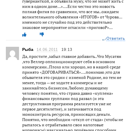
гувернанткой, и объявила мужу, что не может жить с
ним в одном доме…»….Если честно это новость
полная фигня по сравнении, что все мы..ожидаем
волнителньного объявления «ИТОГОВ» от Чурова…
именного не случайно под это действительно
знаковое мероприятие огласили «приговоР»…
Ответить
Рыба
14.06.2011
19:13
Да, простите ,забыл главное добавить..Что Мусатян
,что Веллер оппозиционируют себя в основном
коммерсами..Плохо или хорошо, но в нашей среде
принято «ДОГОВАРИВАТЬСЯ»….понимаю ,что для
обывателя это сродни с изменой Родине, но тем не
менее, тогда — не ходите в коммерсы и не
занимайтесь бизнесом.Любому думающему
человеку понятно, что страна давно «куплена»
финансовыми группами под развал (и эта
деструктивная программа реализуется уже не
первое десятилетие), и затачивается под
моноконтроль ресурсов, приносящих деньги.
Понятно, что необходим «откуп от стада» (чтобы не
рыпалось и отрабатывало свои налоговые
нормочасы) максимально дешёвыми способами