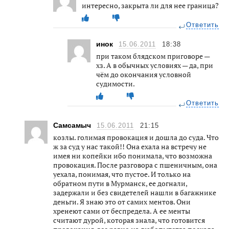
интересно, закрыта ли для нее граница?
Ответить
инок
15.06.2011
18:38
при таком блядском приговоре —
хз. А в обычных условиях — да, при
чём до окончания условной
судимости.
Ответить
Самсамыч
15.06.2011
21:15
козлы. голимая провокация и дошла до суда. Что
ж за суд у нас такой!! Она ехала на встречу не
имея ни копейки ибо понимала, что возможна
провокация. После разговора с пшеничным, она
уехала, понимая, что пустое. И только на
обратном пути в Мурманск, ее догнали,
задержали и без свидетелей нашли в багажнике
деньги. Я знаю это от самих ментов. Они
хренеют сами от беспредела. А ее менты
считают дурой, которая знала, что готовится