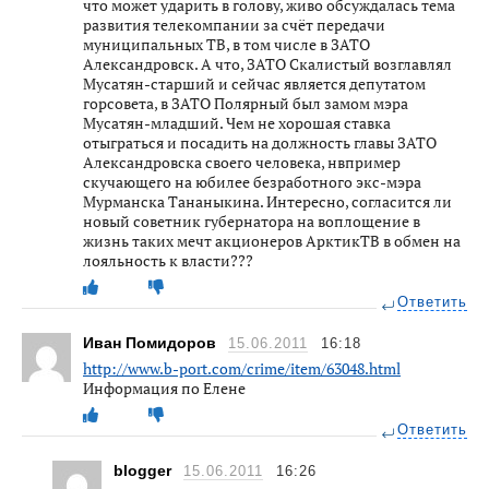
что может ударить в голову, живо обсуждалась тема
развития телекомпании за счёт передачи
муниципальных ТВ, в том числе в ЗАТО
Александровск. А что, ЗАТО Скалистый возглавлял
Мусатян-старший и сейчас является депутатом
горсовета, в ЗАТО Полярный был замом мэра
Мусатян-младший. Чем не хорошая ставка
отыграться и посадить на должность главы ЗАТО
Александровска своего человека, нвпример
скучающего на юбилее безработного экс-мэра
Мурманска Тананыкина. Интересно, согласится ли
новый советник губернатора на воплощение в
жизнь таких мечт акционеров АрктикТВ в обмен на
лояльность к власти???
Ответить
Иван Помидоров
15.06.2011
16:18
http://www.b-port.com/crime/item/63048.html
Информация по Елене
Ответить
blogger
15.06.2011
16:26