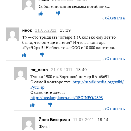
Соболезнования семьям погибших…
Ответить
инок
21.06.2011
13:29
ТУ — сто тридцать четыре!!!! Сколько ему лет то
было, что он ещё и летал? И что за контора
«РусЭйр»!!! Не бось тоже ООО с 10 000 капитала.
Ответить
mr_neon
21.06.2011
13:40
Тушка 1980 г.в. Бортовой номер RA-65691
О самой конторе тут:
http://ru.wikipedia.org/wiki/
РусЭйр
О самолёте здесь:
http://russianplanes.net/REGINFO/2593
Ответить
Йося Безерман
11.07.2011
19:14
Жуть!