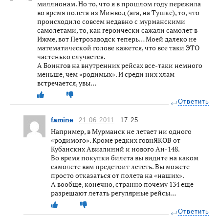
миллионам. Но то, что я в прошлом году пережила
во время полета из Минвод (ага, на Тушке), то, что
происходило совсем недавно с мурманскими
самолетами, то, как героически сажали самолет в
Ижме, вот Петрозаводск теперь… Моей далеко не
математической голове кажется, что все таки ЭТО
частенько случается.
А Боингов на внутренних рейсах все-таки немного
меньше, чем «родимых». И среди них хлам
встречается, увы…
Ответить
famine
21.06.2011
17:25
Например, в Мурманск не летает ни одного
«родимого». Кроме редких говнЯКОВ от
Кубанских Авиалиний и нового Ан-148.
Во время покупки билета вы видите на каком
самолете вам предстоит лететь. Вы можете
просто отказаться от полета на «наших».
А вообще, конечно, странно почему 134 еще
разрешают летать регулярные рейсы…
Ответить