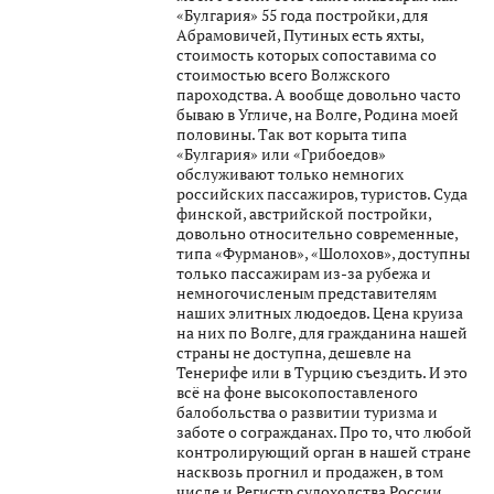
«Булгария» 55 года постройки, для
Абрамовичей, Путиных есть яхты,
стоимость которых сопоставима со
стоимостью всего Волжского
пароходства. А вообще довольно часто
бываю в Угличе, на Волге, Родина моей
половины. Так вот корыта типа
«Булгария» или «Грибоедов»
обслуживают только немногих
российских пассажиров, туристов. Суда
финской, австрийской постройки,
довольно относительно современные,
типа «Фурманов», «Шолохов», доступны
только пассажирам из-за рубежа и
немногочисленым представителям
наших элитных людоедов. Цена круиза
на них по Волге, для гражданина нашей
страны не доступна, дешевле на
Тенерифе или в Турцию съездить. И это
всё на фоне высокопоставленого
балобольства о развитии туризма и
заботе о согражданах. Про то, что любой
контролирующий орган в нашей стране
насквозь прогнил и продажен, в том
числе и Регистр судоходства России,