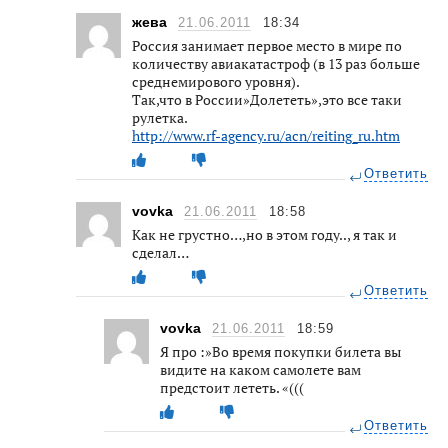
жева
21.06.2011
18:34
Россия занимает первое место в мире по
количеству авиакатастроф (в 13 раз больше
среднемирового уровня).
Так,что в России»Долететь»,это все таки
рулетка.
http://www.rf-agency.ru/acn/reiting_ru.htm
Ответить
vovka
21.06.2011
18:58
Как не грустно…,но в этом году.., я так и
сделал…
Ответить
vovka
21.06.2011
18:59
Я про :»Во время покупки билета вы
видите на каком самолете вам
предстоит лететь. «(((
Ответить