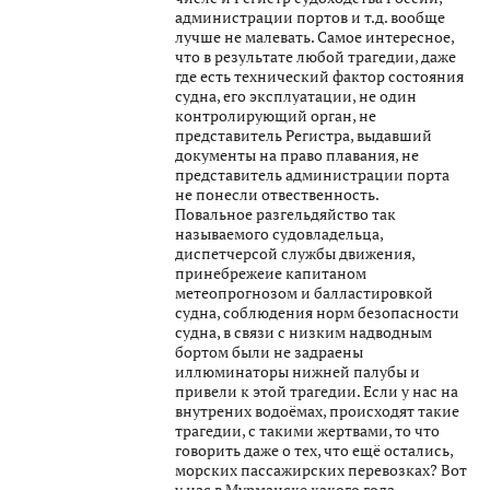
администрации портов и т.д. вообще
лучше не малевать. Самое интересное,
что в результате любой трагедии, даже
где есть технический фактор состояния
судна, его эксплуатации, не один
контролирующий орган, не
представитель Регистра, выдавший
документы на право плавания, не
представитель администрации порта
не понесли отвественность.
Повальное разгельдяйство так
называемого судовладельца,
диспетчерсой службы движения,
принебрежеие капитаном
метеопрогнозом и балластировкой
судна, соблюдения норм безопасности
судна, в связи с низким надводным
бортом были не задраены
иллюминаторы нижней палубы и
привели к этой трагедии. Если у нас на
внутрених водоёмах, происходят такие
трагедии, с такими жертвами, то что
говорить даже о тех, что ещё остались,
морских пассажирских перевозках? Вот
у нас в Мурманске какого года