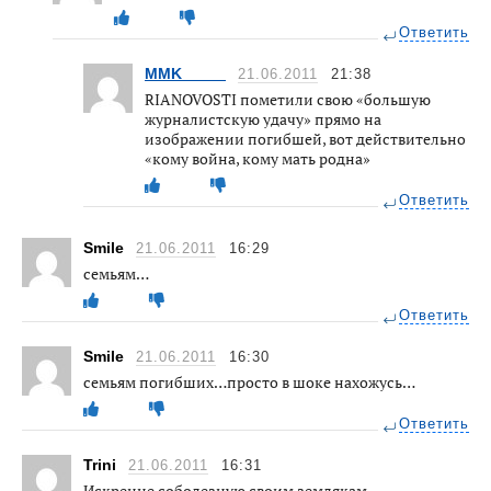
Ответить
MMK_____
21.06.2011
21:38
RIANOVOSTI пометили свою «большую
журналистскую удачу» прямо на
изображении погибшей, вот действительно
«кому война, кому мать родна»
Ответить
Smile
21.06.2011
16:29
семьям…
Ответить
Smile
21.06.2011
16:30
семьям погибших…просто в шоке нахожусь…
Ответить
Trini
21.06.2011
16:31
Искренне соболезную своим землякам…