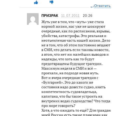
Ответить
ПРИЗРАК
11.07.2011
20:26
Жуть уже в том, что «жуть» уже стала
нормой жизни, нас уже не шокируют
очередные, как по расписанию, взрывы,
убийства, катастрофы. Это реальная и
неотьемлемая часть нашей жизни. Дело
не в том, что об этом постоянно вещают
в СМИ, что делать если таковы новости,
а втом, что нет ни малейших выводов и
надежды, что хоть как то будут
предотвращены будущие трагедии.
Максимум неделя в СМИ и всё —
проехали, на подходе новая жуть.
Вот и вчера очередная трагедия с
«Булгарией». Это до какого же
состояния надо довести судно, иметь
компетентность судовладельца,
капитана, что бы такое устроить на
внутрених водах судоходства? Что тогда
про море говорить?
Хотя, а что ожидать то ещё? Для граждан
моей России есть такие плавсараи как