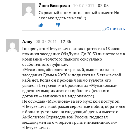
Йося Безерман
10.07.2011
02:05
Скромный и немногословный комент. Но
сколько здесь смысла! :)
Ответить
Алсу
08.07.2011
12:35
Говорят, что «Петухевич» в знак протеста в 18 часов
покинул заседание ОблДумы. До 20:30 пьянствовал в
компании «толстого пьяного сексуально
озабоченного пуфика».
«Мужиков», абсолютно трезвый, вышел из зала
заседания Думы в 20:30 и поднялся на 3 этаж в свой
кабинет. Когда он проходил мимо туалета, его
увидел «Петухевич» и бросился за «Мужиковым»
вдогонку выкрикивая оскорбления (кто кого
догонял — записано на видеокамере).
Не осуждаю «Мужикова» за его мужской поступок.
«Петухевич», изображая серьёзные побои, обратился
в больницу только на следующий день и вместе с
Айболитом Справедливой России подделал
меддокументы о «первой группе инвалидности»
«Петухевича».