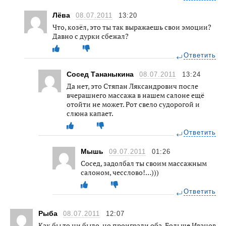
Лёва
08.07.2011
13:20
Что, козёл, это ты так выражаешь свои эмоции?
Давно с дурки сбежал?
Ответить
Сосед Тананыкина
08.07.2011
13:24
Да нет, это Стяпан Ляксандрович после
вчерашнего массажа в нашем салоне ещё
отойти не может. Рот свело судорогой и
слюна капает.
Ответить
Мышь
09.07.2011
01:26
Сосед, задолбал ты своим массажным
салоном, чесслово!…)))
Ответить
Рыба
08.07.2011
12:07
Как бы то ни было, но проиграли оба. Больше Иванов