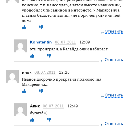
конечно, т.к. нанес удар, а затем вместо извинений,
уподобился писаниной в интернете. У Макаревича
главная беда, если выпил «не пори чепухи» или пей
дома
Ответить
Konstantin
08.07.2011
12:09
эти проиграли, а Калайда очки набирает
Ответить
инок
08.07.2011
12:25
Иванов досрочно прекратил полномочия
Макаревича…
Ответить
Апик
08.07.2011
12:49
бугага! =)
Ответить