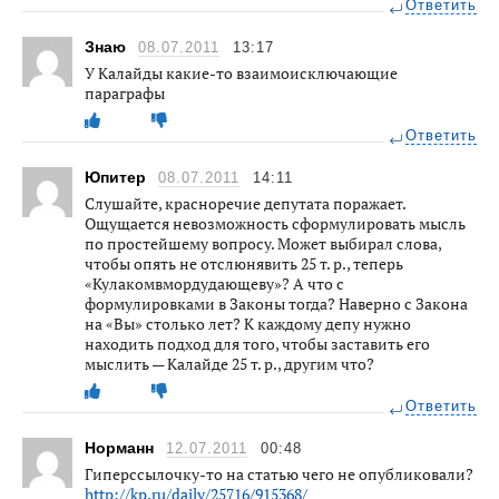
Ответить
Знаю
08.07.2011
13:17
У Калайды какие-то взаимоисключающие
параграфы
Ответить
Юпитер
08.07.2011
14:11
Слушайте, красноречие депутата поражает.
Ощущается невозможность сформулировать мысль
по простейшему вопросу. Может выбирал слова,
чтобы опять не отслюнявить 25 т. р., теперь
«Кулакомвмордудающеву»? А что с
формулировками в Законы тогда? Наверно с Закона
на «Вы» столько лет? К каждому депу нужно
находить подход для того, чтобы заставить его
мыслить — Калайде 25 т. р., другим что?
Ответить
Норманн
12.07.2011
00:48
Гиперссылочку-то на статью чего не опубликовали?
http://kp.ru/daily/25716/915368/