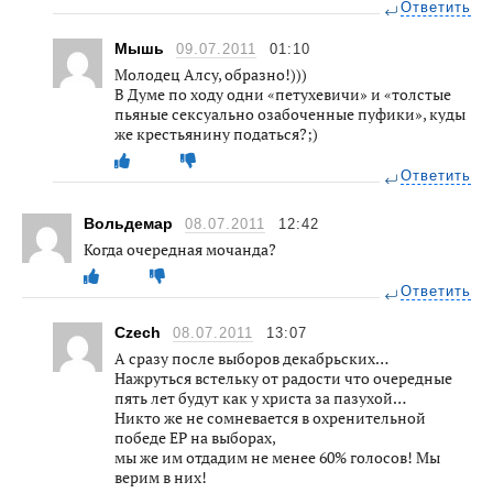
Ответить
Мышь
09.07.2011
01:10
Молодец Алсу, образно!)))
В Думе по ходу одни «петухевичи» и «толстые
пьяные сексуально озабоченные пуфики», куды
же крестьянину податься?;)
Ответить
Вольдемар
08.07.2011
12:42
Когда очередная мочанда?
Ответить
Czech
08.07.2011
13:07
А сразу после выборов декабрьских…
Нажруться встельку от радости что очередные
пять лет будут как у христа за пазухой…
Никто же не сомневается в охренительной
победе ЕР на выборах,
мы же им отдадим не менее 60% голосов! Мы
верим в них!