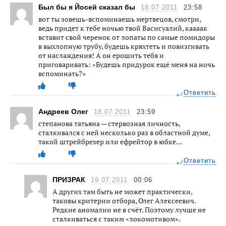
Был бы я Йосей сказал бы
18.07.2011
23:58
вот ты зовешь-вспоминаешь мертвецов, смотри,
ведь придет к тебе ночью твой Васисуалий, каааак
вставит свой черенок от лопаты по самые помидоры
в выхлопную трубу, будешь кряхтеть и повизгивать
от наслаждения! А он ерошить тебя и
приговаривать: «Будешь придурок ещё меня на ночь
вспоминать?»
Ответить
Андреев Олег
18.07.2011
23:59
степанова татьяна — стервозная личность,
сталкивался с ней несколько раз в областной думе,
такой штрейбрехер или ефрейтор в юбке…
Ответить
ПРИЗРАК
19.07.2011
00:06
А других там быть не может практически,
таковы критерии отбора, Олег Алексеевич.
Редкие аномалии не в счёт. Поэтому лучше не
сталкиваться с таким «локомотивом».