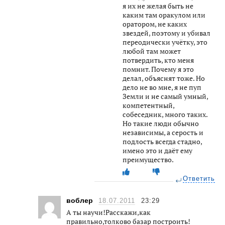
я их не желая быть не
каким там оракулом или
оратором, не каких
звездей, поэтому и убивал
переодически учётку, это
любой там может
потвердить, кто меня
помнит. Почему я это
делал, объяснят тоже. Но
дело не во мне, я не пуп
Земли и не самый умный,
компетентный,
собеседник, много таких.
Но такие люди обычно
независимы, а серость и
подлость всегда стадно,
имено это и даёт ему
преимущество.
Ответить
воблер
18.07.2011
23:29
А ты научи!Расскажи,как
правильно,толково базар построить!