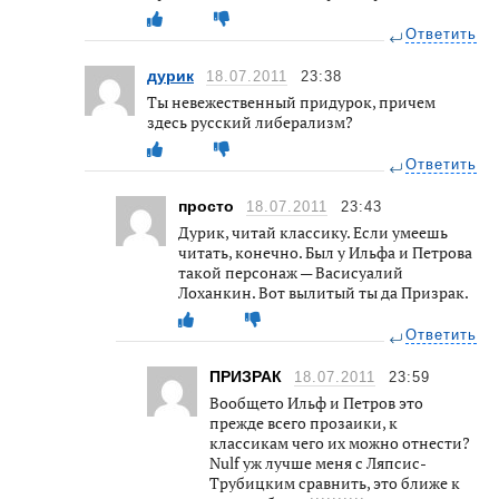
Ответить
дурик
18.07.2011
23:38
Ты невежественный придурок, причем
здесь русский либерализм?
Ответить
просто
18.07.2011
23:43
Дурик, читай классику. Если умеешь
читать, конечно. Был у Ильфа и Петрова
такой персонаж — Васисуалий
Лоханкин. Вот вылитый ты да Призрак.
Ответить
ПРИЗРАК
18.07.2011
23:59
Вообщето Ильф и Петров это
прежде всего прозаики, к
классикам чего их можно отнести?
Nulf уж лучше меня с Ляпсис-
Трубицким сравнить, это ближе к