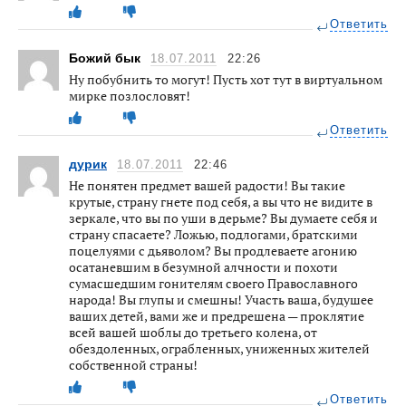
Ответить
Божий бык
18.07.2011
22:26
Ну побубнить то могут! Пусть хот тут в виртуальном
мирке позлословят!
Ответить
дурик
18.07.2011
22:46
Не понятен предмет вашей радости! Вы такие
крутые, страну гнете под себя, а вы что не видите в
зеркале, что вы по уши в дерьме? Вы думаете себя и
страну спасаете? Ложью, подлогами, братскими
поцелуями с дьяволом? Вы продлеваете агонию
осатаневшим в безумной алчности и похоти
сумасшедшим гонителям своего Православного
народа! Вы глупы и смешны! Участь ваша, будушее
ваших детей, вами же и предрешена — проклятие
всей вашей шоблы до третьего колена, от
обездоленных, ограбленных, униженных жителей
собственной страны!
Ответить