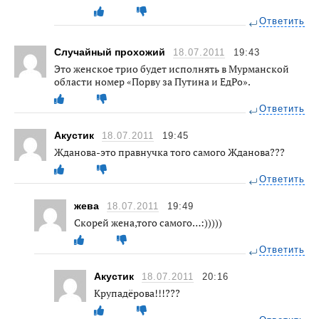
Ответить
Случайный прохожий
18.07.2011
19:43
Это женское трио будет исполнять в Мурманской
области номер «Порву за Путина и ЕдРо».
Ответить
Акустик
18.07.2011
19:45
Жданова-это правнучка того самого Жданова???
Ответить
жева
18.07.2011
19:49
Скорей жена,того самого…:)))))
Ответить
Акустик
18.07.2011
20:16
Крупадёрова!!!???