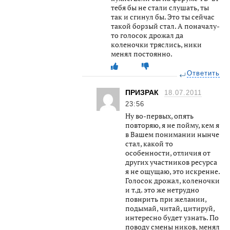
тебя бы не стали слушать, ты
так и сгинул бы. Это ты сейчас
такой борзый стал. А поначалу-
то голосок дрожал да
коленочки тряслись, ники
менял постоянно.
Ответить
ПРИЗРАК
18.07.2011
23:56
Ну во-первых, опять
повторяю, я не пойму, кем я
в Вашем понимании нынче
стал, какой то
особенности, отличия от
других участников ресурса
я не ощущаю, это искренне.
Голосок дрожал, коленочки
и т.д. это же нетрудно
повнрить при желании,
подымай, читай, цитируй,
интересно будет узнать. По
поводу смены ников, менял