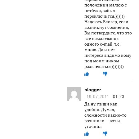
положении малюю с
нетбука, забыл
переключится.))))))
Надеюсь Блогер, если
возникнут сомнения,
Вы потвердите, что это
всё намалёвано с
одного e-mail, т.е.
мною. Да и нет
интереса видимо кому
под моим ником
развлекаться))))))))
blogger
19.07.2011
01:23
Да ну, пиши как
удобно. Думал,
сложности какие-то
возникли — вот и
уточнил