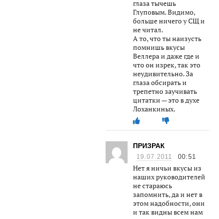
глаза тычешь
Глуповым. Видимо,
больше ничего у СЩ и
не читал.
А то, что ты наизусть
помнишь вкусы
Веллера и даже где и
что он изрек, так это
неудивительно. За
глаза обсирать и
трепетно заучивать
цитатки — это в духе
Лоханкиных.
ПРИЗРАК
19.07.2011
00:51
Нет я ничьи вкусы из
наших руководителей
не стараюсь
запомнить, да и нет в
этом надобности, они
и так видны всем нам