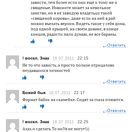
зависти, тем более если они ещё к тому же и
священые. Извините может за невольное
хамство, но я не завидую владельцу такой
«священой коровы», даже если на ней в рай
можно въехать верхом. Видеть такое у себя дома,
под одной крышей, на своём диване, в конце
концов, радости мало думаю, не все бараны.
Ответить
! воскл. Знак
18.07.2011
22:15
Не то что зависть, а просто полное отрицалово
неудавшихся личностей
Ответить
Божий бык
18.07.2011
22:17
Формат бабок на скамейке. Сидят за глаза плюются.
Ответить
! воскл. Знак
18.07.2011
22:25
Ахах и сделать То ниУя не могут!))