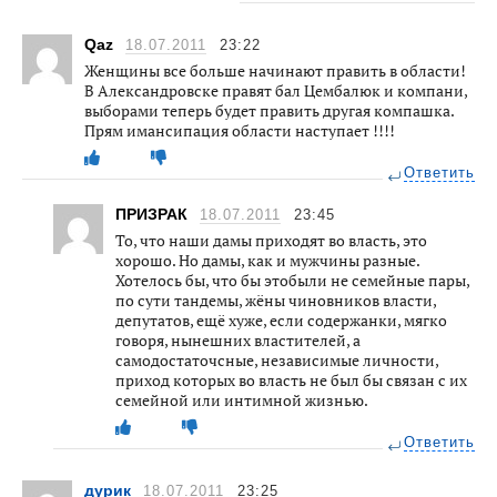
Qaz
18.07.2011
23:22
Женщины все больше начинают править в области!
В Александровске правят бал Цембалюк и компани,
выборами теперь будет править другая компашка.
Прям имансипация области наступает !!!!
Ответить
ПРИЗРАК
18.07.2011
23:45
То, что наши дамы приходят во власть, это
хорошо. Но дамы, как и мужчины разные.
Хотелось бы, что бы этобыли не семейные пары,
по сути тандемы, жёны чиновников власти,
депутатов, ещё хуже, если содержанки, мягко
говоря, нынешних властителей, а
самодостаточсные, независимые личности,
приход которых во власть не был бы связан с их
семейной или интимной жизнью.
Ответить
дурик
18.07.2011
23:25