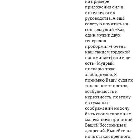
на примере
приложения сил и
интеллекта их
руководства. А ещё
советую почитать на
сон грядущий «Как
один мужик двух
генералов
прокормил»( очень
наш тандем гордской
напоминает) или ещё
есть «Мудрый
пискарь» тоже
злободневно. Я
понимаю Вашу, судя по
тональности постов,
возбудимость и
нервозность, поэтому
из гуманых
соображений не хочу
быть своим скромным
малеванием причиной
Вашей бессоницы и
депресий. Выпейти на
ночь стакан крепкого,