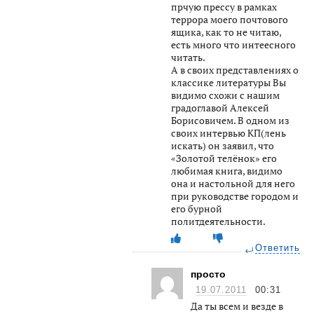
прчую прессу в рамках
террора моего почтового
ящика, как то не читаю,
есть много что интеесного
читать.
А в своих представлениях о
классике литературы Вы
видимо схожи с нашим
градоглавой Алексей
Борисовичем. В одном из
своих интервью КП(лень
искать) он заявил, что
«Золотой телёнок» его
любимая книга, видимо
она и настольной для него
при руководстве городом и
его бурной
политдеятельности.
Ответить
просто
19.07.2011
00:31
Да ты всем и везде в