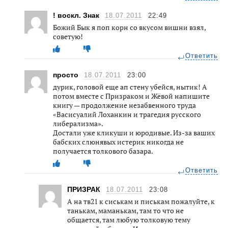
! воскл. Знак
18.07.2011
22:49
Божий Бык я поп корн со вкусом вишни взял,
советую!
Ответить
просто
18.07.2011
23:00
дурик, головой еще ап стену убейся, нытик! А
потом вместе с Призраком и Жёвой напишите
книгу — продолжение незабвенного труда
«Васисуалий Лоханкин и трагедия русского
либерализма».
Достали уже кликуши и юродивые. Из-за ваших
бабских слюнявых истерик никогда не
получается толкового базара.
Ответить
ПРИЗРАК
18.07.2011
23:08
А на тв21 к сиськам и писькам пожалуйте, к
танькам, маманькам, там то что не
общается, там любую толковую тему