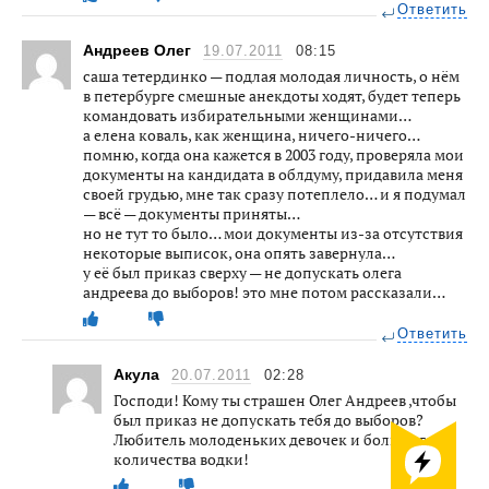
Ответить
Андреев Олег
19.07.2011
08:15
саша тетердинко — подлая молодая личность, о нём
в петербурге смешные анекдоты ходят, будет теперь
командовать избирательными женщинами…
а елена коваль, как женщина, ничего-ничего…
помню, когда она кажется в 2003 году, проверяла мои
документы на кандидата в облдуму, придавила меня
своей грудью, мне так сразу потеплело… и я подумал
— всё — документы приняты…
но не тут то было… мои документы из-за отсутствия
некоторые выписок, она опять завернула…
у её был приказ сверху — не допускать олега
андреева до выборов! это мне потом рассказали…
Ответить
Акула
20.07.2011
02:28
Господи! Кому ты страшен Олег Андреев ,чтобы
был приказ не допускать тебя до выборов?
Любитель молоденьких девочек и большого
количества водки!