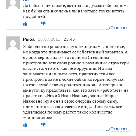
Да бабы то неплохие, вот только думают обо одном,
как бы на спинку лечь или на четыре точки встать
поудобней!
Ответить
Рыба
18.07.2011
23:45
Я абсолютно ровно дышу к женщинам в политике,
но когда это принимает семейственный характер. А
я достоверно знаю ,что госпожа Степанова
пристроило всю свою родню в различные структуры
власти, то, что это как не коррупция. И этим
занимаются или пытаются, прапктически все,
пристроить за не плохие бабки которые получают
на гос.службе своих родственников…А теперь на
минуточку представьте ,как это затем «работает» на
практике….Некий Иван Иваныч , звонит Марье
Ивановне, ну а она в свою очередь своему сыну,
племяннице, зятю ,невестке и т.д….Потом мы все
удивляемся почему растет такое количество
«чиновников»
Ответить