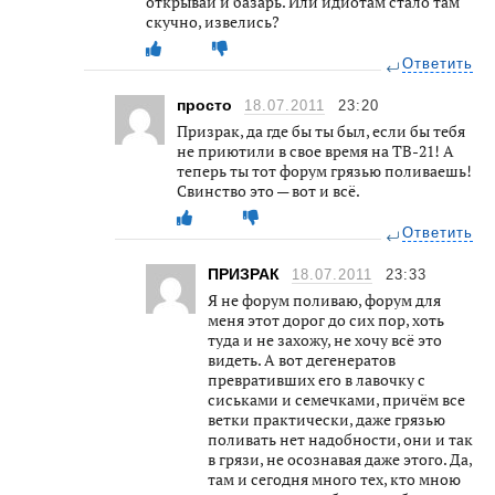
открывай и базарь. Или идиотам стало там
скучно, извелись?
Ответить
просто
18.07.2011
23:20
Призрак, да где бы ты был, если бы тебя
не приютили в свое время на ТВ-21! А
теперь ты тот форум грязью поливаешь!
Свинство это — вот и всё.
Ответить
ПРИЗРАК
18.07.2011
23:33
Я не форум поливаю, форум для
меня этот дорог до сих пор, хоть
туда и не захожу, не хочу всё это
видеть. А вот дегенератов
превративших его в лавочку с
сиськами и семечками, причём все
ветки практически, даже грязью
поливать нет надобности, они и так
в грязи, не осознавая даже этого. Да,
там и сегодня много тех, кто мною