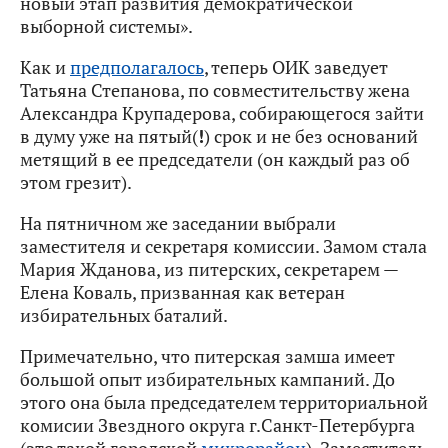
новый этап развития демократической
выборной системы».
Как и
предполагалось
, теперь ОИК заведует
Татьяна Степанова, по совместительству жена
Александра Крупадерова, собирающегося зайти
в думу уже на пятый(
!
) срок и не без оснований
метящий в ее председатели (он каждый раз об
этом грезит).
На пятничном же заседании выбрали
заместителя и секретаря комиссии. Замом стала
Мария Жданова, из питерских, секретарем —
Елена Коваль, призванная как ветеран
избирательных баталий.
Примечательно, что питерская замша имеет
большой опыт избирательных кампаний. До
этого она была председателем территориальной
комисии Звездного округа г.Санкт-Петербурга
(это такой городской
микрорайон
). Заместитель