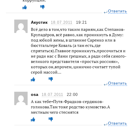
Ответить
Акустик
18.07.2011
19:21
Всё дело в том,что таким парням,как Степанов-
Крупадёров, всё равно, как проникнуть в Думу:
под юбкой жены, в штанине Саренко или в
бюстгальтере Коваль (а там есть,где
спрятаться).Главное проникнуть,просочиться и
не ради нас с Вами грешных, а ради себя самого-
великого представителя «простых россиян»,
которых он,впрочем, цинично считает тупой
серой массой…
Ответить
osa
18.07.2011
22:00
А как тебе=Путя-Фрадков-сердюков-
голикова.Там тоже родство кумовство.А
местным чего стеснятся
Ответить