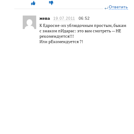
Ответить
жева
19.07.2011
06:52
К Едросне-их ублюдочным простым, быкам
с знаком пИдарас: это вам смотреть — НЕ
рекомендуется!!!
Или рЕкомендуется ?!