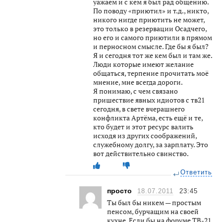
уажаем и с кем я был рад общению.
По поводу «приютил» и т.д., никто,
никого нигде приютить не может,
это только в резервации Осадчего,
но его и самого приютили в прямом
и перносном смысле. Где бы я был?
Я и сегодня тот же кем был и там же.
Люди которые имеют желание
общаться, терпение прочитать моё
мнение, мне всегда дороги.
Я понимаю, с чем связано
пришествие явных идиотов с тв21
сегодня, в свете вчерашнего
конфликта Артёма, есть ещё и те,
кто будет и этот ресурс валить
исходя из других соображений,
служебному долгу, за зарплату. Это
вот действительно свинство.
Ответить
просто
18.07.2011
23:45
Ты был бы никем — простым
пенсом, бурчащим на своей
кухне. Если бы на форуме ТВ-21