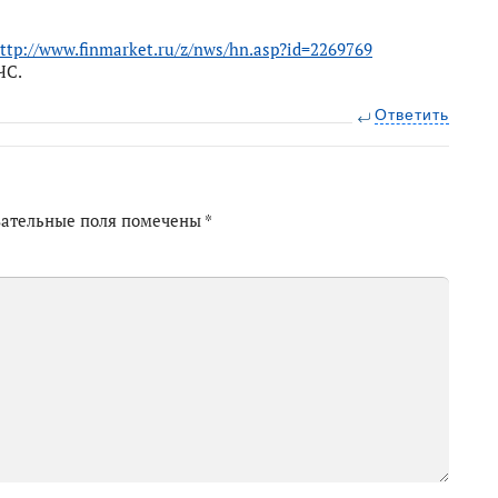
ttp://www.finmarket.ru/z/nws/hn.asp?id=2269769
ЧС.
Ответить
зательные поля помечены
*