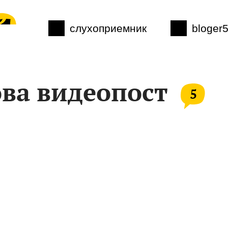
слухоприемник
bloger
ва видеопост
5