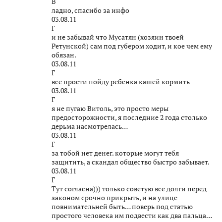
В
ладно, спасибо за инфо
03.08.11
Г
и не забывай что Мусатян (хозяин твоей
Ретунской) сам под губером ходит, и кое чем ему
обязан.
03.08.11
Г
все прости пойду ребенка кашей кормить
03.08.11
Г
я не пугаю Витоль, это просто меры
предосторожности, я последние 2 года столько
дерьма насмотрелась…
03.08.11
Г
за тобой нет денег. которые могут тебя
защитить, а скандал общество быстро забывает.
03.08.11
Г
Тут согласна))) только советую все долги перед
законом срочно прикрыть, и на улице
повнимательней быть… поверь под статью
простого человека им подвести как два пальца…