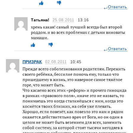
Ответить
Татьяна!
25.08.2011
13:16
хрень какая! самый лучший всегда был второй
роддом. и во всех проблемах с детьми виноваты
мамаши.
Ответить
ПРИЗРАК
02.08.2011
10:45
Прежде всего соболезнования родителям. Пережить
своего ребёнка, бессилие помочь ему, только что
пришедшему в жизнь, это наверное самое тяжёлое
горе, что может быть.
Что касаемо всех этих «реформ» и прочего гиноцида
в рамках «правового поля», иначе это не назвать, то
понимаешь это когда сталкнёшься с ним, когда это
коснётся твоих близких, на себя уже плевать.
Хорошо, если повезёт, как повезло это нам и рядом
окажется действительно врач от Бога, но он один в
целом не может быть везением для всех, заменить
собой систему, за которой стоят тысячи негодяев в
своих уютных кабинетах, прожорливо осваювающих