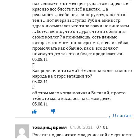
нахваливает этот мед центр, на этом видео все
красиво всё блестит, всё в цветах …. а
реальность, особо не афишируется, как в то в
тени … вот вчера выступал Рубин, министр
здрав. и отмазался что типа врачи не виноваты
… Естественно , что он дурак что ли обвинять
своих коллег ? а понимаешь, есть данные
которые это могут опровергнуть, и если сейчас
промолчать как обычно, как и все делают
почему то , то так это и будет продолжаться .
03.08.11
Г
Как родители то сами? Не слишком ли ты много
народа в их горе затащил то?
03.08.11
Г
об этом мало когда молчали Виталий, просто
тебя это мало касалось на самом деле.
03.08.11
Ответить
товарищ время
04.08.2011
07:01
Росстат подвел итоги младенческой смертности