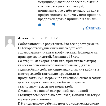
медицине, наверное более прибыльно
конечно, но уважение людей,
понимание, что в нём нуждаются как в
профессионале, видимо у него пропало,
предпочёл другие принципы в жизни.
Ответить
Алена
02.08.2011
10:28
Соболезнования родителям. Это все просто ужасно.
НО скорость ухудшения нашего детского
здравоохранения катастрофическая. Наблюдаю на
примере своих детей. Разница в 13 лет.
Со старшим: скорая, если что, приезжала быстро;
качество лечения было намного выше. Даже в
садиках были действующие медицинские кабинеты,
в которых действительно проводили и
профилактику, и первичное лечение. Сейчас в садик
даже скорую не вызовут, чтобы не портить
статистику – вызывают родителей.
С младшим с нашей экстренной медициной
столкнулась несколько лет назад. Попали в детскую
городскую больницу.
К 9-ти дневному ребенку ночью скорая ехала около