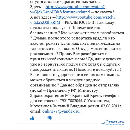
спустя стольких драгоценных часов.
Здесь —
http://www.youtube.com/watch?
v=GjckO4n6UDk&feature=related
— показуха !
А вот здесь —
http://www.youtube.com/watch?
v=ZkrZOShkRJM
— РЕАЛЬНОСТЬ !!! Так кому
нужна эта показуха ? Почему всё так
безнаказанно ? Кто же может в этом разобраться
? Думаю, после этого репортажа вряд ли кто
захочет рожать. Если наша хваленая медицина
так относится к людям. Откуда может появится
рождаемость ? Прошу Вас разобраться и
принять необходимые меры ! Да, нашу девочку
уже не вернуть, но подумайте хотя бы о других
новорожденных детях ! Помогите пожалуйста !
Если наше государство не в силах нам помочь,
может обратиться в международную
организацию ? Данное обращение отправляю
(пока) — Президенту РФ, Министру
Здравоохранения РФ, Красный Крест. телефон
для контакта: +79217082055. С Уважением,
Моховиков Виталий Владимирович. 02.08.2011г. ,
email:
online-7@yandex.ru
Ответить