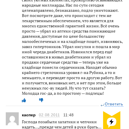
народные миллиарды. Нас по сути сегодня
целенаправлено, безнаказано, подло уничтожают.
Вот посмотрите даже, что происходит с тем же
лекарственным обеспечением, что является для
многих единственной гарантией жизни. Всё очень
просто — убрал из аптеки средства понижающие
давления, доступные по цене большинству
малообеспеченых и на кладбище пошёл, извиняюсь,
завоз гипертоников. Убрал инсулин и пошла в мир
иной череда диабетиков. Извинился перед ещё
оставшимися в живых диабетиками и убрал из
продажи сердечные средства — теперь уже на
кладбище понесли сердечников. Находят обычно
крайнего стрелочника уровня г-на Рубина, а то и
меньшего, и переводят просто на другую работу. Вот
и получается, виновных нет, и нет при этом, больше
ненужных гос-ву людей. Ну что тут сказать?
Молодца гос-да, а по простому — подлецы!
Ответить
каспер
02.08.2011
11:48
Господа позабыли халатики и чепчики
надеть…,прежде чем детей в руки брать…