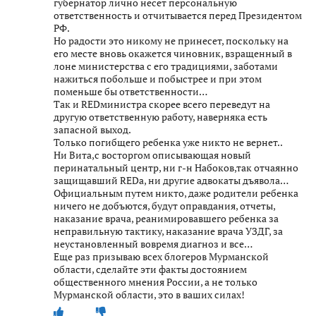
губернатор лично несет персональную
ответственность и отчитывается перед Президентом
РФ.
Но радости это никому не принесет, поскольку на
его месте вновь окажется чиновник, взращенный в
лоне министерства с его традициями, заботами
нажиться побольше и побыстрее и при этом
поменьше бы ответственности…
Так и REDминистра скорее всего переведут на
другую ответственную работу, наверняка есть
запасной выход.
Только погибщего ребенка уже никто не вернет..
Ни Вита,с восторгом описывающая новый
перинатальный центр, ни г-н Набоков,так отчаянно
защищавший REDа, ни другие адвокаты дъявола…
Официальным путем никто, даже родители ребенка
ничего не добъются, будут оправдания, отчеты,
наказание врача, реанимировавшего ребенка за
неправильную тактику, наказание врача УЗДГ, за
неустановленный вовремя диагноз и все…
Еще раз призываю всех блогеров Мурманской
области, сделайте эти факты достоянием
общественного мнения России, а не только
Мурманской области, это в ваших силах!