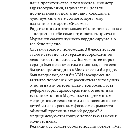
наше правительство, в том числе и министр
здравоохранения, задумается. Сделали
перинатальный центр внешне хороший, а
чувствуется, что не соответствует тому
названию, которое сейчас есть.
Родственники в этот момент были готовы на все
— поднять в небо самолет, оплатить приезд в
Мурманск самого лучшего кардиохирурга, но
все бело тщетно.
Слезами горю не поможешь. В 8 часов вечера
стало известно, что сердце новорожденной
девочки остановилось… Возможно, ее порок
сердца был не совместим с жизнью, а что если
бы дело происходило в Москве, если бы рядом
был кардиолог, если бы УЗИ своевременно
выявило порок? Мы не рассчитываем получить
ответы на эти риторические вопросы. Пусть
реформаторы здравоохранения ответят нам —
есть ли сегодня в Мурманске современные
медицинские технологии для спасения наших
детей или за красивым фасадом скрывается
обычный провинциальный роддом? А
медицинскую страховку с легкостью заменит
молитвенник.
Редакция выражает соболезнования семье… Мы