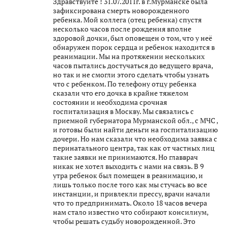
Здравствуйте ! 31.07.2011г. в г.Мурманске была
зафиксирована смерть новорожденного
ребенка. Мой коллега (отец ребенка) спустя
несколько часов после рождения вполне
здоровой дочки, был оповещен о том, что у неё
обнаружен порок сердца и ребенок находится в
реанимации. Мы на протяжении нескольких
часов пытались достучаться до ведущего врача,
но так и не смогли этого сделать чтобы узнать
что с ребенком. По телефону отцу ребенка
сказали что его дочка в крайне тяжелом
состоянии и необходима срочная
госпитализация в Москву. Мы связались с
приемной губернатора Мурманской обл., с МЧС ,
и готовы были найти деньги на госпитализацию
дочери. Но нам сказали что необходима заявка с
перинатального центра, так как от частных лиц
такие заявки не принимаются. Но главврач
никак не хотел выходить с нами на связь. В 9
утра ребенок был помещен в реанимацию, и
лишь только после того как мы стучась во все
инстанции, и привлекли прессу, врачи начали
что то предпринимать. Около 18 часов вечера
нам стало известно что собирают консилиум,
чтобы решать судьбу новорожденной. Это