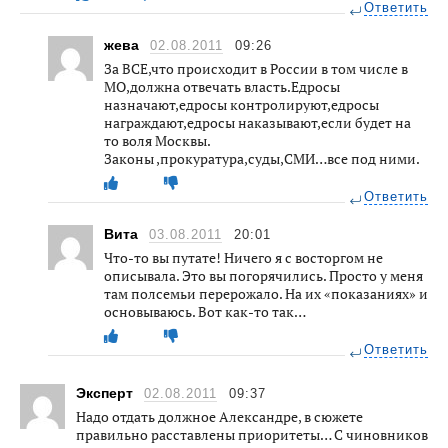
Ответить
жева
02.08.2011
09:26
За ВСЕ,что происходит в России в том числе в
МО,должна отвечать власть.Едросы
назначают,едросы контролируют,едросы
награждают,едросы наказывают,если будет на
то воля Москвы.
Законы ,прокуратура,суды,СМИ…все под ними.
Ответить
Вита
03.08.2011
20:01
Что-то вы путате! Ничего я с восторгом не
описывала. Это вы погорячились. Просто у меня
там полсемьи перерожало. На их «показаниях» и
основываюсь. Вот как-то так…
Ответить
Эксперт
02.08.2011
09:37
Надо отдать должное Александре, в сюжете
правильно расставлены приоритеты… С чиновников