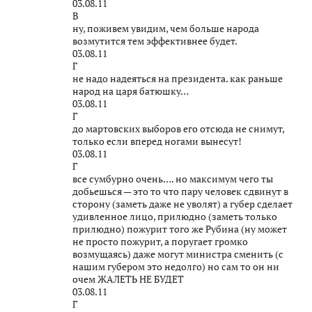
03.08.11
В
ну, поживем увидим, чем больше народа
возмутится тем эффективнее будет.
03.08.11
Г
не надо надеяться на президента. как раньше
народ на царя батюшку…
03.08.11
Г
до мартовских выборов его отсюда не снимут,
только если вперед ногами вынесут!
03.08.11
Г
все сумбурно очень…. но максимум чего ты
добьешься — это то что пару человек сдвинут в
сторону (заметь даже не уволят) а губер сделает
удивленное лицо, прилюдно (заметь только
прилюдно) пожурит того же Рубина (ну может
не просто пожурит, а поругает громко
возмущаясь) даже могут министра сменить (с
нашим губером это недолго) но сам то он ни
очем ЖАЛЕТЬ НЕ БУДЕТ
03.08.11
Г