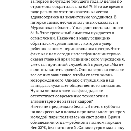
за первое полугодие текущего года. В целом по
стране она сократилась на 6.6 %. В то же время в
ряде регионов этот показатель качества
здравоохранения значительно ухудшился. В
пятерке самых неблагополучных оказалась и
Мурманская область. У нас рост составил почти
64 %.Этот тревожный симптом нуждается в
осмыслении. Накануне в нашу редакцию
обратился мурманчанин, у которого умер
ребенок в новом перинатальном центре. Этот
факт, как нам сегодня в телефонном интервью
сказал главный врач медицинского учреждения,
уже стал причиной служебной проверки. Мы не
склонны винить врачей. Они наверняка сделали
все от них зависящее, чтобы спасти жизнь
новорожденного. Однако ситуация, на наш
взгляд, заслуживает общественного внимания.
Нужны ли нам красивые фасады, если
отсутствуют современные технологии и
элементарно не хватает кадров?
Ничто не предвещало беды… В ночь с субботы
на воскресенье в новом перинатальном центре у
молодой пары появилась на свет дочка. Врачи
обнадежили отца — ребенок в полном порядке.
Вес 3370, без патологий . Однако утром малышку