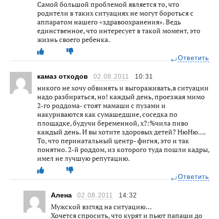
Самой большой проблемой является то, что
родители в таких ситуациях не могут бороться с
аппаратом нашего «здравоохранения». Ведь
единственное, что интересует в такой момент, это
жизнь своего ребенка.
Ответить
камаз отходов
02.08.2011
10:31
никого не хочу обвинять и выгораживать,в ситуации
надо разбираться, но! каждый день, проезжая мимо
2-го роддома- стоят мамаши с пузами и
накуриваются как сумашедшие, соседка по
площадке, будучи беременной, х?:%чила пиво
каждый день. И вы хотите здоровых детей? НюНю….
То, что перинатальный центр- фигня, это и так
понятно. 2-й роддом, из которого туда пошли кадры,
имел не лучшую репутацию.
Ответить
Алена
02.08.2011
14:32
Мужской взгляд на ситуацию…
Хочется спросить, что курят и пьют папаши до