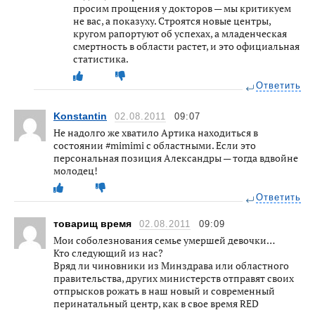
просим прощения у докторов — мы критикуем
не вас, а показуху. Строятся новые центры,
кругом рапортуют об успехах, а младенческая
смертность в области растет, и это официальная
статистика.
Ответить
Konstantin
02.08.2011
09:07
Не надолго же хватило Артика находиться в
состоянии #mimimi с областными. Если это
персональная позиция Александры — тогда вдвойне
молодец!
Ответить
товарищ время
02.08.2011
09:09
Мои соболезнования семье умершей девочки…
Кто следующий из нас?
Вряд ли чиновники из Минздрава или областного
правительства, других министерств отправят своих
отпрысков рожать в наш новый и современный
перинатальный центр, как в свое время RED