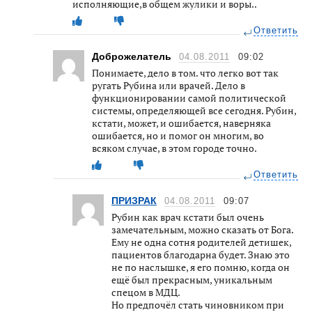
исполняющие,в общем жулики и воры..
Ответить
Доброжелатель
04.08.2011
09:02
Понимаете, дело в том. что легко вот так
ругать Рубина или врачей. Дело в
функционировании самой политической
системы, определяющей все сегодня. Рубин,
кстати, может, и ошибается, наверняка
ошибается, но и помог он многим, во
всяком случае, в этом городе точно.
Ответить
ПРИЗРАК
04.08.2011
09:07
Рубин как врач кстати был очень
замечательным, можно сказать от Бога.
Ему не одна сотня родителей детишек,
пациентов благодарна будет. Знаю это
не по наслышке, я его помню, когда он
ещё был прекрасным, уникальным
спецом в МДЦ.
Но предпочёл стать чиновником при