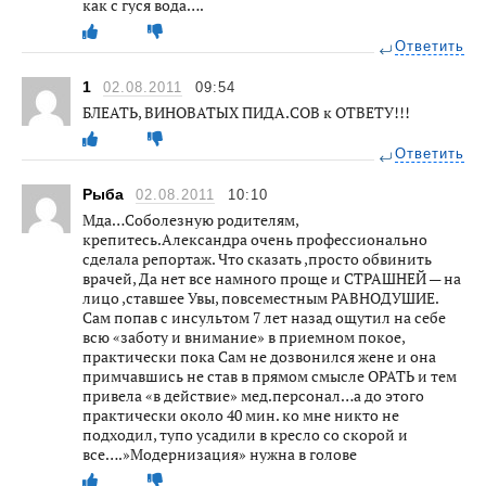
как с гуся вода….
Ответить
1
02.08.2011
09:54
БЛЕАТЬ, ВИНОВАТЫХ ПИДА.СОВ к ОТВЕТУ!!!
Ответить
Рыба
02.08.2011
10:10
Мда…Соболезную родителям,
крепитесь.Александра очень профессионально
сделала репортаж. Что сказать ,просто обвинить
врачей, Да нет все намного проще и СТРАШНЕЙ — на
лицо ,ставшее Увы, повсеместным РАВНОДУШИЕ.
Сам попав с инсультом 7 лет назад ощутил на себе
всю «заботу и внимание» в приемном покое,
практически пока Сам не дозвонился жене и она
примчавшись не став в прямом смысле ОРАТЬ и тем
привела «в действие» мед.персонал…а до этого
практически около 40 мин. ко мне никто не
подходил, тупо усадили в кресло со скорой и
все….»Модернизация» нужна в голове