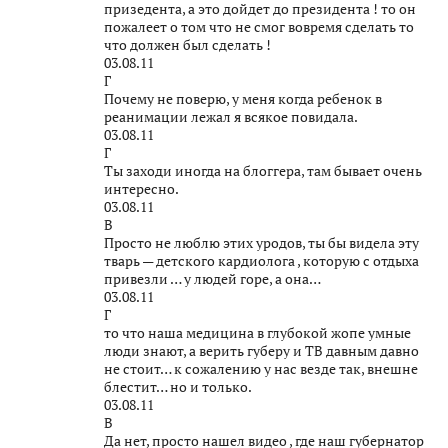
призедента, а это дойдет до президента ! то он
пожалеет о том что не смог вовремя сделать то
что должен был сделать !
03.08.11
Г
Почему не поверю, у меня когда ребенок в
реанимации лежал я всякое повидала.
03.08.11
Г
Ты заходи иногда на блоггера, там бывает очень
интересно.
03.08.11
В
Просто не люблю этих уродов, ты бы видела эту
тварь — детского кардиолога , которую с отдыха
привезли … у людей горе, а она…
03.08.11
Г
то что наша медицина в глубокой жопе умные
люди знают, а верить губеру и ТВ давным давно
не стоит… к сожалению у нас везде так, внешне
блестит… но и только.
03.08.11
В
Да нет, просто нашел видео , где наш губернатор