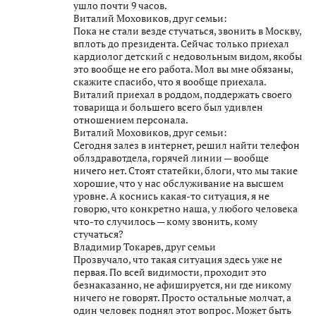
ушло почти 9 часов.
Виталий Моховиков, друг семьи:
Пока не стали везде стучаться, звонить в Москву,
вплоть до президента. Сейчас только приехал
кардиолог детский с недовольным видом, якобы
это вообще не его работа. Мол вы мне обязаны,
скажите спасибо, что я вообще приехала.
Виталий приехал в роддом, поддержать своего
товарища и большего всего был удивлен
отношением персонала.
Виталий Моховиков, друг семьи:
Сегодня залез в интернет, решил найти телефон
облздравотдела, горячей линии — вообще
ничего нет. Стоят статейки, блоги, что мы такие
хорошие, что у нас обслуживание на высшем
уровне. А коснись какая-то ситуация, я не
говорю, что конкретно наша, у любого человека
что-то случилось — кому звонить, кому
стучаться?
Владимир Токарев, друг семьи
Прозвучало, что такая ситуация здесь уже не
первая. По всей видимости, проходит это
безнаказанно, не афишируется, ни где никому
ничего не говорят. Просто остальные молчат, а
один человек поднял этот вопрос. Может быть