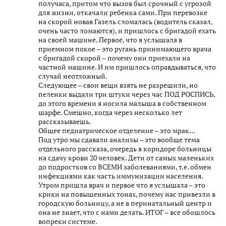
получаса, притом что вызов был срочный с угрозой
для жизни, откачали ребенка сами. При перевозке
на скорой новая Газель сломалась (водитель сказал,
очень часто ломаются), и пришлось с бригадой ехать
на своей машине. Первое, что я услышала в
приемном покое – это ругань принимающего врача
с бригадой скорой – почему они приехали на
частной машине. И им пришлось оправдываться, что
случай неотложный.
Следующее – свои вещи взять не разрешили, но
пеленки выдали три штуки через час ПОД РОСПИСЬ,
до этого времени я носила малыша в собственном
шарфе. Смешно, когда через несколько лет
рассказываешь.
Общее педиатрическое отделение – это мрак…
Под утро мы сдавали анализы – это вообще тема
отдельного рассказа, очередь в коридоре больницы
на сдачу крови 20 человек. Дети от самых маленьких
до подростков со ВСЕМИ заболеваниями, т.е. обмен
инфекциями как часть иммунизации населения.
Утром пришла врач и первое что я услышала – это
крики на повышенных тонах, почему нас привезли в
городскую больницу, а не в перинатальный центр и
она не знает, что с нами делать. ИТОГ – все обошлось
вопреки системе.