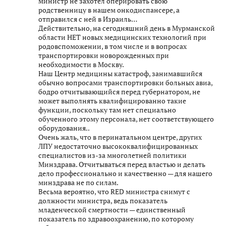
министр не захотел оперировать свою
родственницу в нашем онкодиспансере, а
отправился с ней в Израиль…
Действительно, на сегодняшний день в Мурманской
области НЕТ новых медицинских технологий при
родовспоможении, в том числе и в вопросах
транспортировки новорожденных при
необходимости в Москву.
Наш Центр медицины катастроф, занимавшийся
обычно вопросами транспортировки больных авиа,
бодро отчитывающийся перед губернатором, не
может выполнять квалифицированно такие
функции, поскольку там нет специально
обученного этому персонала, нет соответствующего
оборудования..
Очень жаль, что в перинатальном центре, других
ЛПУ недостаточно высококвалифицированных
специалистов из-за многолетней политики
Минздрава. Отчитываться перед властью и делать
дело профессионально и качественно — для нашего
минздрава не по силам.
Весьма вероятно, что RED министра снимут с
должности министра, ведь показатель
младенческой смертности — единственный
показатель по здравоохранению, по которому