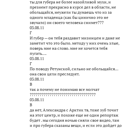
ты для губера не более назойливой мухи, и
презиент прекрасно в курсе дел в области, не
обольщайся, неужели ты думаешь что из за
одного младенца (как бы цинично это не
звучало) он своего человека снимет???
03.08.11
Г
И губер — он тебя раздавит мизинцем и даже не
заметит что это было. методу у них очень злые,
поверь мне на слово. мне не хочется тебя
пугать….
03.08.11
Г
По поводу Ретунской, сильно не обольщайся…
она свои цели преследует.
03.08.11
В
так а почему не понимаю все молчат
?????????????????????????????????
03.08.11
В
да нет, Александра с Арктик тв, тоже зуб точит
на этот центр, и похоже еще не один репортаж
будет . мы сегодня ночью сняли свое видео, там
и про губера сказаны вещи, и если это дойдет до