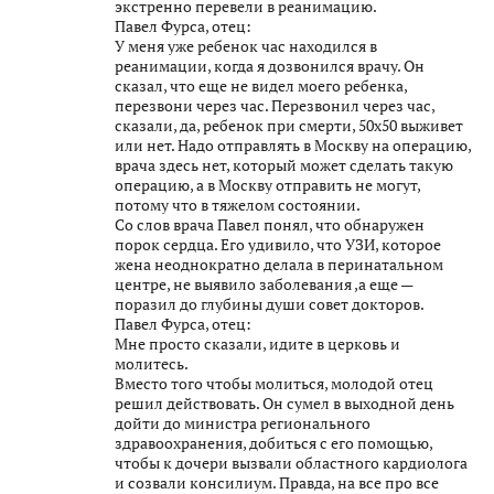
экстренно перевели в реанимацию.
Павел Фурса, отец:
У меня уже ребенок час находился в
реанимации, когда я дозвонился врачу. Он
сказал, что еще не видел моего ребенка,
перезвони через час. Перезвонил через час,
сказали, да, ребенок при смерти, 50х50 выживет
или нет. Надо отправлять в Москву на операцию,
врача здесь нет, который может сделать такую
операцию, а в Москву отправить не могут,
потому что в тяжелом состоянии.
Со слов врача Павел понял, что обнаружен
порок сердца. Его удивило, что УЗИ, которое
жена неоднократно делала в перинатальном
центре, не выявило заболевания ,а еще —
поразил до глубины души совет докторов.
Павел Фурса, отец:
Мне просто сказали, идите в церковь и
молитесь.
Вместо того чтобы молиться, молодой отец
решил действовать. Он сумел в выходной день
дойти до министра регионального
здравоохранения, добиться с его помощью,
чтобы к дочери вызвали областного кардиолога
и созвали консилиум. Правда, на все про все