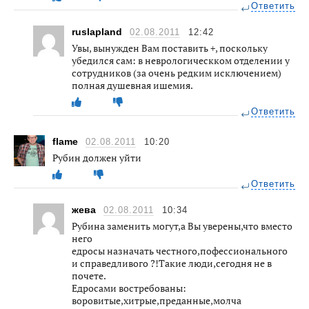
Ответить
ruslapland
02.08.2011
12:42
Увы, вынужден Вам поставить +, поскольку
убедился сам: в неврологическком отделении у
сотрудников (за очень редким исключением)
полная душевная ишемия.
Ответить
flame
02.08.2011
10:20
Рубин должен уйти
Ответить
жева
02.08.2011
10:34
Рубина заменить могут,а Вы уверены,что вместо
него
едросы назначать честного,пофессионального
и справедливого ?!Такие люди,сегодня не в
почете.
Едросами востребованы:
воровитые,хитрые,преданные,молча