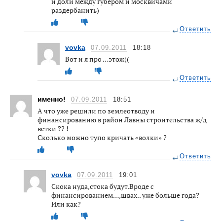
и доли между губером и москвичами
раздербанить)
Ответить
vovka
07.09.2011
18:18
Вот и я про …этож((
Ответить
именно!
07.09.2011
18:51
А что уже решили по землеотводу и
финансированию в район Лавны строительства ж/д
ветки ?? !
Сколько можно тупо кричать «волки» ?
Ответить
vovka
07.09.2011
19:01
Скока нуда,стока будут.Вроде с
финансированием…,швах.. уже больше года?
Или как?