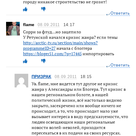
городу никакое строительство не грозит!
Ответить
flame
08.09.2011
14:17
Сорри за флуд…но зацепило
У Ретунской начался кризис жанра? если темы
http://arctic-tv.ru/section/main/shows?
programmeID=27
начала с блоггера
https://bloger51.com/?p=17445
импортировать
Ответить
ПРИЗРАК
08.09.2011
18:15
Ув. flame, мне видется тут другое не кризис
жанра у Александры или Блогера. Тут кризис в
нашем региональном болоте, в нашей
политической жизни, всё настолько видимо
закрыто, засекречено или вообще ничего не
происходит, а то, что происходит мало уже
вызывает интереса в виду предсказуемости, что
людям освещающим наши региональные
новости волей-неволей, приходится
пересекаться в их подачи на своих ресурсах.