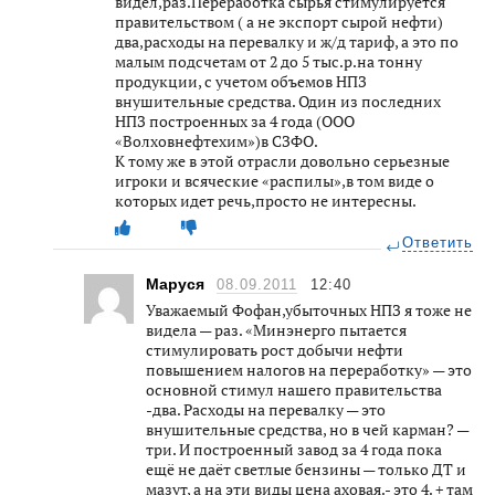
видел,раз.Переработка сырья стимулируется
правительством ( а не экспорт сырой нефти)
два,расходы на перевалку и ж/д тариф, а это по
малым подсчетам от 2 до 5 тыс.р.на тонну
продукции, с учетом объемов НПЗ
внушительные средства. Один из последних
НПЗ построенных за 4 года (ООО
«Волховнефтехим»)в СЗФО.
К тому же в этой отрасли довольно серьезные
игроки и всяческие «распилы»,в том виде о
которых идет речь,просто не интересны.
Ответить
Маруся
08.09.2011
12:40
Уважаемый Фофан,убыточных НПЗ я тоже не
видела — раз. «Минэнерго пытается
стимулировать рост добычи нефти
повышением налогов на переработку» — это
основной стимул нашего правительства
-два. Расходы на перевалку — это
внушительные средства, но в чей карман? —
три. И построенный завод за 4 года пока
ещё не даёт светлые бензины — только ДТ и
мазут, а на эти виды цена аховая.- это 4. + там