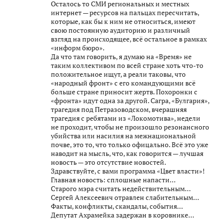
Осталось то СМИ региональных и местных
интернет — ресурсов на пальцах пересчитать,
которые, как бы к ним не относиться, имеют
свою постоянную аудиторию и различный
взгляд на происходящее, всё остальное в рамках
«информ бюро».
Да что там говорить, я думаю на «Время» не
таким коллективом по всей стране хоть что-то
положительное ищут, а реали таковы, что
«народный фронт» с его командующими всё
больше стране приносит жертв. Похоронки с
«фронта» идут одна за другой. Сагра, «Булгария»,
трагедия под Петразоводском, вчерашняя
трагедия с ребятами из «Локомотива», недели
не проходит, чтобы не произошло резонансного
убийства или насилия на межнациональной
почве, это то, что только офицально. Всё это уже
наводит на мысль, что, как говорится — лучшая
новость — это отсутствие новостей.
Здравствуйте, с вами программа «Цвет власти»!
Главная новость: сплошные напасти…
Старого мэра считать недействительным…
Сергей Алексеевич отравлен слабительным…
Факты, конфликты, скандалы, события…
Депутат Ахрамейка задержан в коровнике…