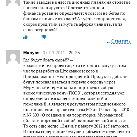
Такие заводы в инвестиционных планах на столетие
вперед планируются! Соответственно и
финансирование определяется совсем не бегая по
банкам в поиске кто даст! А туфта стопроцентная,
скорее кредитик вымутить аферка чьянить, типа
елко-огурцовой!
Ответить
Маруся
07.09.2011
20:25
Где будут брать сырьё? —
«развитие тех проектов, что сегодня наслуху, в том
числе разработка Штокмановского и
Приразломного месторождений. Продукты добычи
будут переваливаться в первую очередь через
Мурманские терминалы и портовую особую
экономическую зону (ПОЭЗ), которая сегодня уже
определена не в качестве предложений и
пожеланий, а является результатом подписанного
постановления правительства РФ от 12 октября 2010
г. № 800 «О создании на территории Мурманской
области портовой особой экономической зоны».»
То есть ещё негде…Значит к марту 2012 всё затухнет.
И потом содержание будущего объекта+ недешёвого
персонала с северным соц.пакетом перекроет