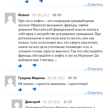
Ответить
Robert
08.09.2011
09:00
Про газ и нефть — это очередная предвыборная
агитка! Обратите внимание, френды, любое
решение Российской федеральной власти несед в
себе вред и неудобство для рядовых гражданан. Про
региональную и местную власть молчу, они как
попки, тупо исполняют все, что сверху прилетает,
иначе на них дела уголовные позаводят или, в
лучшем случае, просто выкинут. Так что обсуждайте,
френды, обсуждайте и нефть и газ на Мурмане! До
выборов еще 3 месяца….
Ответить
Гущина Марина
08.09.2011
09:35
Не пьешь — красота, выпьешь — красотища!
Ответить
Дмитрий
08.09.2011
11:22
Уважаемая Гущина Марина, не красотища, а