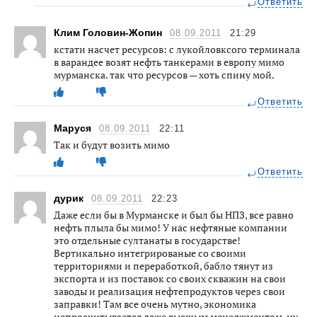
Ответить
Клим Головин-Жопин
08.09.2011
21:29
кстати насчет ресурсов: с лукойловксого терминала
в варандее возят нефть танкерами в европу мимо
мурманска. так что ресурсов — хоть спину мой.
Ответить
Маруся
08.09.2011
22:11
Так и будут возить мимо
Ответить
дурик
08.09.2011
22:23
Даже если бы в Мурманске и был бы НПЗ, все равно
нефть плыла бы мимо! У нас нефтяные компании
это отдельные султанаты в государстве!
Вертикально интегрированые со своими
территориями и переработкой, бабло тянут из
экспорта и из поставок со своих скважин на свои
заводы и реализация нефтепродуктов через свои
заправки! Там все очень мутно, экономика
непросчитывается даже высшым менеджментом, ну