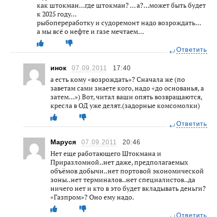
как штокман…где штокман? … а?…может быть будет
к 2025 году…
рыбопереработку и судоремонт надо возрождать…
а мы всё о нефте и газе мечтаем…
Ответить
инок
07.09.2011
17:40
а есть кому «возрождать»? Сначала же (по
заветам сами знаете кого, надо «до основанья, а
затем…») Вот, читал ваши опять возвращаются,
кресла в ОД уже делят.(задорные комсомолки)
Ответить
Маруся
07.09.2011
20:46
Нет еще работающего Штокмана и
Приразломной..нет даже, предполагаемых
объёмов добычи..нет портовой экономической
зоны..нет терминалов..нет специалистов..да
ничего нет и кто в это будет вкладывать деньги?
«Газпром»? Оно ему надо.
Ответить