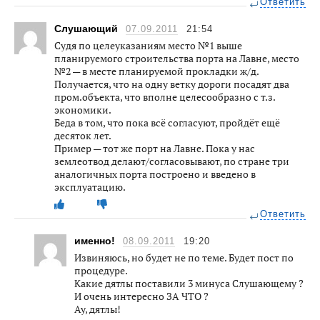
Ответить
Слушающий
07.09.2011
21:54
Судя по целеуказаниям место №1 выше
планируемого строительства порта на Лавне, место
№2 — в месте планируемой прокладки ж/д.
Получается, что на одну ветку дороги посадят два
пром.объекта, что вполне целесообразно с т.з.
экономики.
Беда в том, что пока всё согласуют, пройдёт ещё
десяток лет.
Пример — тот же порт на Лавне. Пока у нас
землеотвод делают/согласовывают, по стране три
аналогичных порта построено и введено в
эксплуатацию.
Ответить
именно!
08.09.2011
19:20
Извиняюсь, но будет не по теме. Будет пост по
процедуре.
Какие дятлы поставили 3 минуса Слушающему ?
И очень интересно ЗА ЧТО ?
Ау, дятлы!