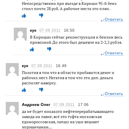
Непосредственно при въезде в Кириши 95-й бенз
стоил почти 28 руб. А рабочие места это плюс.
Ответить
кук
07.09.2011
16:50
В Киришах сейчас реконструкция и бензин весь
привозной.До этого был дешевле на 2-2,5 рубля.
Ответить
кук
07.09.2011
16:49
Позитив в том что в области прибавится денег и
рабочих мест. Негатив в том что эти доп. деньги
распилят наверху.
Ответить
Андреев Олег
07.09.2011
17:06
да не будет никакого нефтеперерабатывающего
завода на лавне, всё это туфта московская
единороссовская, лапшу на уши вешают
мурманчанам…