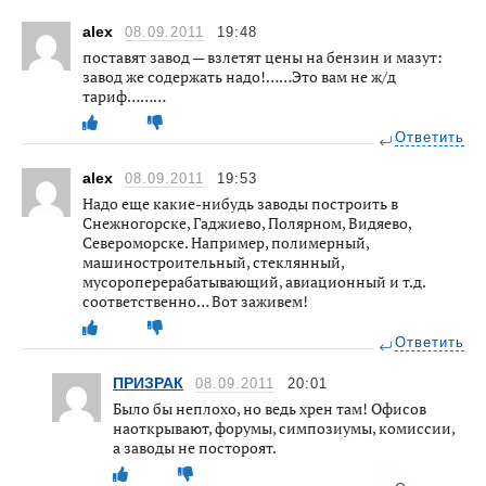
alex
08.09.2011
19:48
поставят завод — взлетят цены на бензин и мазут:
завод же содержать надо!……Это вам не ж/д
тариф………
Ответить
alex
08.09.2011
19:53
Надо еще какие-нибудь заводы построить в
Снежногорске, Гаджиево, Полярном, Видяево,
Североморске. Например, полимерный,
машиностроительный, стеклянный,
мусороперерабатывающий, авиационный и т.д.
соответственно… Вот заживем!
Ответить
ПРИЗРАК
08.09.2011
20:01
Было бы неплохо, но ведь хрен там! Офисов
наоткрывают, форумы, симпозиумы, комиссии,
а заводы не постороят.