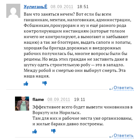
ХулиганьЁ
08.09.2011
18:51
Вам что заняться нечем? Вот если бы всем
гаишникам, ментам, налоговикам, администрации,
Фсбшникам,прокурорам и ну и ещё разного рода
контролирующим инстанциям (которые толком
ничего не контролируют, а вымогают и заёбывают
нацию) а так же блоггерам, выдать сапоги и лопаты,
хорошая бы бригада дорожных и внедорожных
рабочих получилась бы, многие вопросы были бы
решены. Но ведь этих граждан не заставить даже в
шутку одеть строительную робу — это в западло.
Между робой и смертью они выбирут смерть. Эта
наша нация.
Ответить
flame
08.09.2011
19:11
Эффективнее всего будет вывезти чиновников в
Воркуту или Норильск.
Там для них и рабочие места уже организованы,
и жилые бараки давно построены.
Ответить