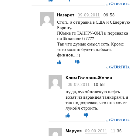
Ответить
Назарет
09.09.2011
09:58
Стоп.. а отправка в США и СЕверную
Европу.
ПОмните ТАНГРУ-ОЙЛ и перевалка
на 35 заводе??????
Так что думаю смысл есть. Кроме
того можно будет снабжать
финнов… :)
Ответить
Клим Головин-Жопин
09.09.2011
10:58
ну да, лукойловскую нефть
возят из варандея танкерами. я
так подозреваю, что нпз хочет
лукойл строить.
Ответить
Маруся
09.09.2011
11:36