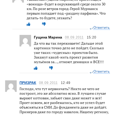
«вонища» будет в окружающей среде около 30
км. По розе ветров город-Герой Мурманск
первым попадает под «раздачу парфюма». Что
делать-то будете, уезжать?
Ответить
Гущина Марина
08.09.2011
15:20
Да что вы так переживаете! Дальше этой
картинки точно дело не пойдет. Сколько
уже таких «чудесных» проектов было.
Закажут какой-нить проект развития
мульёнов за…, отмоют денюшки и ВСЕ!!!
Ответить
ПРИЗРАК
08.09.2011
12:49
Господи, что тут нервничать? Никто не чего не
построит, это же абсолютно ясно. В лучшем случае
вырают котлован, забьют сваи даже может и всё!
Проет освоен, все разбежались, кто не успел будет
объясняться в СМИ. До фундамента даже не дойдёт.
Примеров даже по городу навалом. Нашему региону,