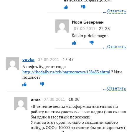
Ответить
Иося Безерман
07.09.2011
22:38
Šel do prdele magor.
Ответить
vovka
07.09.2011
17:47
А нефть будет от сюда
http://rbcdaily.ru/tek/partnernews/158453.shtml
? Или
пошлют?
Ответить
инок
07.09.2011
18:06
«В течение весны мы оформим лицензию на
работу на этом участке». — вот падлы (как сказал
бы один известный персонаж)
У нас за этот срок, только о создании какого
нибудь ООО с 10 000 рэ смогли бы договориться (