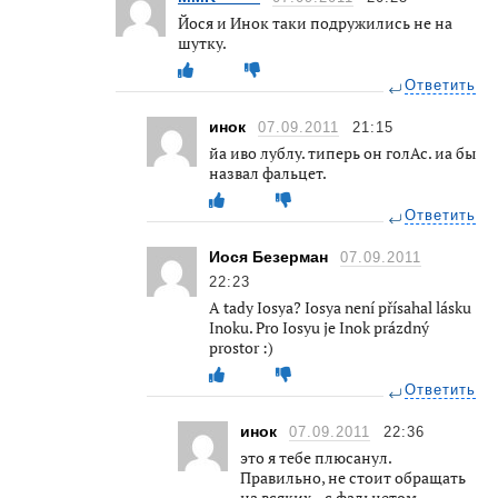
Йося и Инок таки подружились не на
шутку.
Ответить
инок
07.09.2011
21:15
йа иво лублу. типерь он голАс. иа бы
назвал фальцет.
Ответить
Иося Безерман
07.09.2011
22:23
A tady Iosya? Iosya není přísahal lásku
Inoku. Pro Iosyu je Inok prázdný
prostor :)
Ответить
инок
07.09.2011
22:36
это я тебе плюсанул.
Правильно, не стоит обращать
на всяких…с фальцетом.