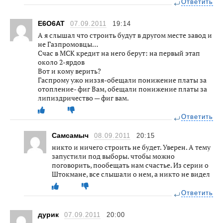
Ответить
Е6О6АТ
07.09.2011
19:14
А я слышал что строить будут в другом месте завод и
не Газпромовцы…
Счас в МСК кредит на него берут: на первый этап
около 2-ярдов
Вот и кому верить?
Гаспрому ужо низзя-обещали понижение платы за
отопление- фиг Вам, обещали понижение платы за
липиздричество — фиг вам.
Ответить
Самсамыч
08.09.2011
20:15
никто и ничего строить не будет. Уверен. А тему
запустили под выборы. чтобы можно
поговорить, пообещать нам счастье. Из серии о
Штокмане, все слышали о нем, а никто не видел
Ответить
дурик
07.09.2011
20:00