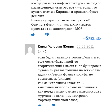
вокруг развитая инфраструктура и выгодное
размещение, к чему это всё я — к тому, что
купить в тех же Киришах и привезти будет
дешевле.
И кому тут «распилы» не интересны?
Озвучьте фамилии пжлст. Кто куратор
проекта от администрации МО?
Ответить
Клим Головин-Жопин
08.09.2011
14:40
если будут гнать дизтопливо/мазуты то
еще может быть какой-то
теоритический смысл: типа бункеровка
судов или развоз топлива на всякие там
дудинки/земли франца иосифа, но
сомневаюсь (сильно)
PS: маниловщина какая-то….
вышеупомянутое сильно напоминает
как перед самым-самым закатом сссра в
мурманске пытались построить
фармацевтической завод.