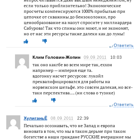
если только приблизительно! Экономические
просчеты компенсируются 1000% прибылью при
цепочке от скважины до бензоколонки, про
ценообразование на мазут спросите у миллиардера
Сабурова! Так что спины они моют, и не экономят,
но от нас эти ресурсы также далеки как до луны!
Ответить
Клим Головин-Жопин
09.09.2011
10:03
так оно какгбе во всем мире так, еххон
например — империя еще та.
вдогонку насчет ресурсов: лукойл
преквалифицировался для работы на
норвежском шельфе. это совсем далекая, но все-
таки перспектива…. (ни слова о тузике)
Ответить
ХулиганьЁ
08.09.2011
22:39
Печально осознавать, что не Запад и европа
виновата в том, что мы в таком дерьме при таком
богатстве а наши граждане РУССКИЕ вчерашние мы