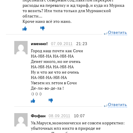
расходы на перевалку и жд тариф, и куда из Мурика
то возить? Или типа только для Мурманской
области…
Кроче нано всё это нано.
Ответить
именно!
07.09.2011
21:23
Город наш почти как Сочи
НА-НИ-НА НА-НИ-НА
Денег много, но не очень
НА-НИ-НА НА-НИ-НА
Ну и что же что не очень
НА-НИ-НА-НИ-НА
Увезем их летом в Сочи
Де-ли-во-де-ла !
:) :) :)
Ответить
Фофан
08.09.2011
10:07
Ув.Маруся,экономически не совсем корректно:
убыточных нпз никто в природе не