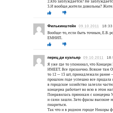
2.Кто заблуждается? Не заблуждаетс
3.И вообще,жители довольны? Жите
Филькинштейн
09.10.2011
18:33
Вообще-то, если быть точным, Е.В. р
ЕМНИП.
перец ди куэльяр
09.10.2011
18:
Я уже где то упоминал, что Концер
ИМЕЕТ. Все прозаично. Всякие там 
то 12 — 13 шт, принадлежали ранне 
прошлом годе успешно все продала 
в городское хозяйство залезли част
концерна работает во всю в этом нап
Понравилась пряникам с концерна У
и сами зашли. Зато фразы высокие м
пиариться.
Так что и в родном городе Никоры 