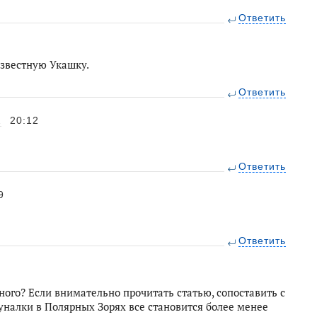
Ответить
известную Укашку.
Ответить
1
20:12
Ответить
9
Ответить
тного? Если внимательно прочитать статью, сопоставить с
налки в Полярных Зорях все становится более менее