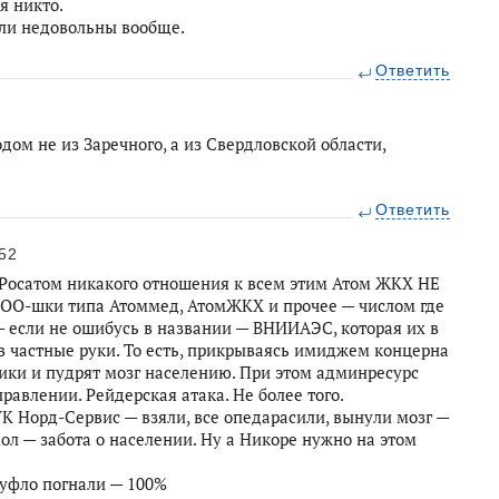
я никто.
ли недовольны вообще.
Ответить
одом не из Заречного, а из Свердловской области,
Ответить
52
н Росатом никакого отношения к всем этим Атом ЖКХ НЕ
ООО-шки типа Атоммед, АтомЖКХ и прочее — числом где
— если не ошибусь в названии — ВНИИАЭС, которая их в
в частные руки. То есть, прикрываясь имиджем концерна
ники и пудрят мозг населению. При этом админресурс
равлении. Рейдерская атака. Не более того.
К Норд-Сервис — взяли, все опедарасили, вынули мозг —
ол — забота о населении. Ну а Никоре нужно на этом
фуфло погнали — 100%