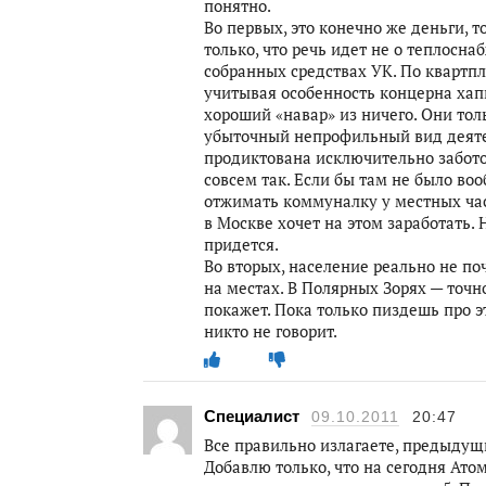
понятно.
Во первых, это конечно же деньги, 
только, что речь идет не о теплосна
собранных средствах УК. По квартп
учитывая особенность концерна хапн
хороший «навар» из ничего. Они тол
убыточный непрофильный вид деяте
продиктована исключительно заботой
совсем так. Если бы там не было воо
отжимать коммуналку у местных част
в Москве хочет на этом заработать.
придется.
Во вторых, население реально не п
на местах. В Полярных Зорях — точ
покажет. Пока только пиздешь про э
никто не говорит.
Специалист
09.10.2011
20:47
Все правильно излагаете, предыдущ
Добавлю только, что на сегодня Ато