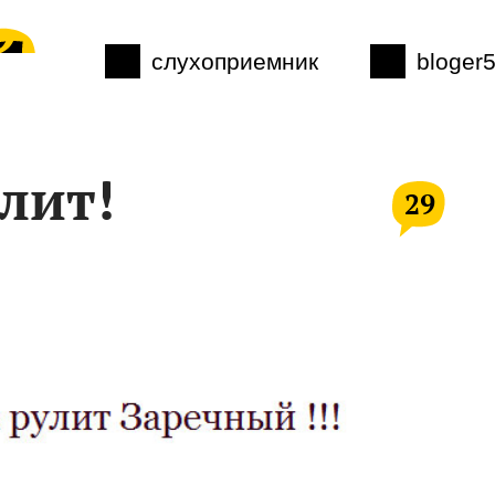
слухоприемник
bloger
лит!
29