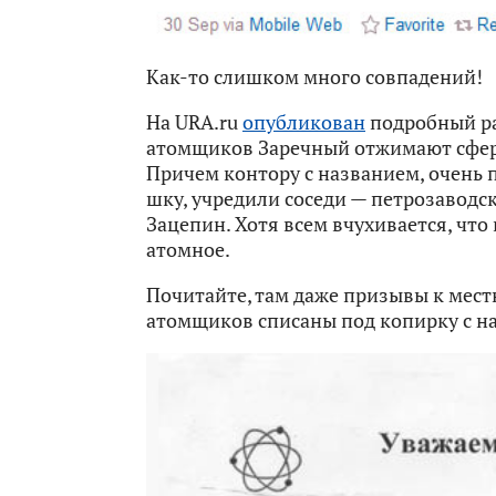
Как-то слишком много совпадений!
На URA.ru
опубликован
подробный рас
атомщиков Заречный отжимают сфер
Причем контору с названием, очень
шку, учредили соседи — петрозаводс
Зацепин. Хотя всем вчухивается, что 
атомное.
Почитайте, там даже призывы к мес
атомщиков списаны под копирку с н