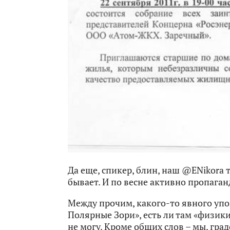
Да еще, спикер, блин, наш @ENikora 
бывает. И по весне активно пропаг
Между прочим, какого-то явного уп
Полярные Зори», есть ли там «физики
не могу. Кроме общих слов – мы, гр