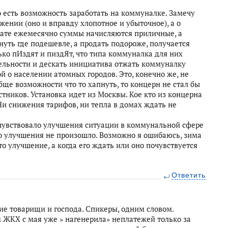
то есть возможность заработать на коммуналке. Замечу
бжении (оно и вправду хлопотное и убыточное), а о
лате ежемесячно суммы начисляются приличные, а
уть где подешевле, а продать подороже, получается
ько пИздят и пиздЯт, что типа коммуналка для них
льности и дескать инициатива отжать коммуналку
 о населении атомных городов. Это, конечно же, не
бще возможности что то хапнуть, то концерн не стал бы
ников. Установка идет из Москвы. Кое кто из концерна
 Ни снижения тарифов, ни тепла в домах ждать не
очувствовало улучшения ситуации в коммунальной сфере
но улучшения не произошло. Возможно я ошибаюсь, зима
то улучшение, а когда его ждать или оно почувствуется
Ответить
ие товарищи и господа. Спикеры, одним словом.
м ЖКХ с мая уже » нагенерила» неплатежей только за