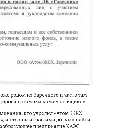
тоже родом из Заречного и часто там
андировал атомных коммунальщиков.
оминания, кто учредил «Атом-ЖКХ.
», и кто они и с какими долями найти
адообразующее предприятие КАЭС