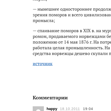
— нынешнее одностороннее продолже
зрения поморов и всего цивилизован
промысла;
— спаивание поморов в ХIX в. на му
ромом, продаваемого норвежцами б
положению от 14 мая 1876 г. На пот
работала целая промышленность. На
средства норвежцы дешево скупали 
источник
Комментарии
happy
18.10.2011
19:04