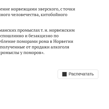
ние норвежцами зверского, с точки
ного человечества, китобойного
рманских промыслах т. н. норвежским
еспошлинно и безакцизно по
ребление поморами рома в Норвегии
 полученные от продажи алкоголя
промыслы у поморов».
Распечатать