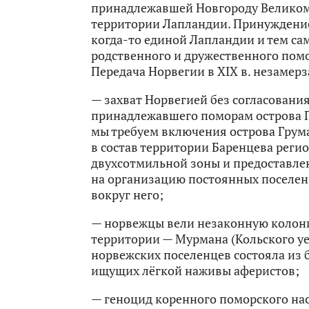
принадлежавшей Новгороду Великом
территории Лапландии. Принуждение
когда-то единой Лапландии и тем с
родственного и дружественного пом
Передача Норвегии в XIX в. незамер
— захват Норвегией без согласования 
принадлежавшего поморам острова Гр
мы требуем включения острова Грум
в состав территории Баренцева регио
двухсотмильной зоны и предоставле
на организацию постоянных поселен
вокруг него;
— норвежцы вели незаконную колон
территории — Мурмана (Кольского уез
норвежских поселенцев состояла из 
ищущих лёгкой наживы аферистов;
— геноцид коренного поморского на