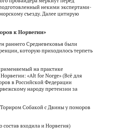
го провайдера меркнут перед
 подготовленный некими экспертами-
орскому съезду. Далее цитирую
оров к Норвегии»
ен раннего Средневековья были
ренции, которую приходилось терпеть
 применяемый на практике
орвегии: «Alt for Norge» (Всё для
оров в Российской Федерации
рвежскому народу претензии за
Ториром Собакой с Двины у поморов
о состав входила и Норвегия)