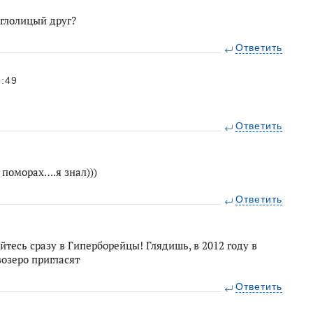
углолицый друг?
Ответить
9:49
Ответить
 поморах….я знал)))
Ответить
йтесь сразу в Гиперборейцы! Глядишь, в 2012 году в
озеро пригласят
Ответить