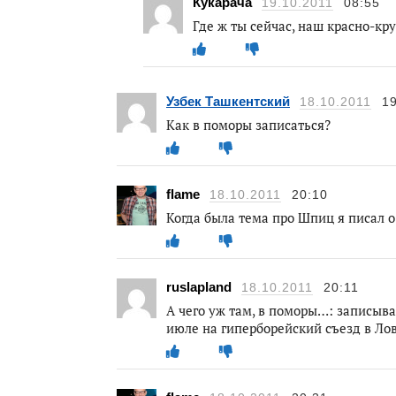
Кукарача
19.10.2011
08:55
Где ж ты сейчас, наш красно-кр
Узбек Ташкентский
18.10.2011
1
Как в поморы записаться?
flame
18.10.2011
20:10
Когда была тема про Шпиц я писал о
ruslapland
18.10.2011
20:11
А чего уж там, в поморы…: записыва
июле на гиперборейский съезд в Лов