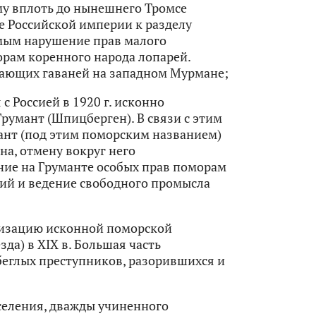
у вплоть до нынешнего Тромсе
 Российской империи к разделу
амым нарушение прав малого
орам коренного народа лопарей.
зающих гаваней на западном Мурмане;
с Россией в 1920 г. исконно
умант (Шпицберген). В связи с этим
ант (под этим поморским названием)
на, отмену вокруг него
ние на Груманте особых прав поморам
ий и ведение свободного промысла
изацию исконной поморской
да) в ХIX в. Большая часть
беглых преступников, разорившихся и
селения, дважды учиненного