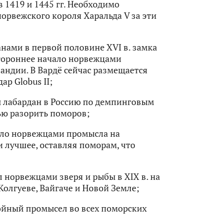
 1419 и 1445 гг. Необходимо
рвежского короля Харальда V за эти
нами в первой половине ХVI в. замка
остороннее начало норвежцами
ндии. В Вардё сейчас размещается
р Globus II;
ы лабардан в Россию по демпинговым
ью разорить поморов;
ало норвежцами промысла на
 лучшее, оставляя поморам, что
норвежцами зверя и рыбы в XIX в. на
Колгуеве, Вайгаче и Новой Земле;
йный промысел во всех поморских