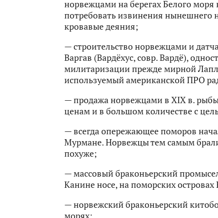
норвежцами на берегах Белого моря в
потребовать извинения нынешнего но
кровавые деяния;
— строительство норвежцами и датча
Варгав (Вардёхус, совр. Вардё), одн
милитаризации прежде мирной Лапла
используемый американской ПРО рада
— продажа норвежцами в XIX в. рыб
ценам и в большом количестве с цел
— всегда опережающее поморов нач
Мурмане. Норвежцы тем самым брали
похуже;
— массовый браконьерский промысел 
Канине носе, на поморских островах 
— норвежский браконьерский китобо
морях;