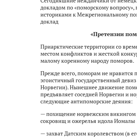
Сегодняшние нежданчики от немецко
докладом по «поморскому вопросу»,
историками к Межрегиональному пом
доклад
«Претензии пом
Приарктические территории со врем
местом конфликтов и жесткой конку
малому коренному народу поморов.
Прежде всего, поморам не нравится
эгоистичный государственный девиз Н
Норвегии). Нынешнее движение пом
предъявляет соседней Норвегии и но
следующие антипоморские деяния:
— похищение норвежским викингом 
сокровищ и ожерелья идола Иомалы
— захват Датским королевством (в ег