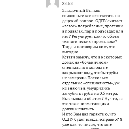
23:53
Загадочный Вы наш,
соизвольте все же ответить на
децский вопрос- ОДПУ считает
«левое» потребление, протечки
в подвалах, пар в подъездах или
нет? Регулирует как-то объем
техногических «промывок»?
Тогда и поговорим кому это
выгодно.
Кстати замечу, что в некоторых
домах на «больничном»
специально в холода не
закрывают воду, чтобы трубы
не замерзли. Поскольку
отдельные «специалисты», уж
не знаю чьи, умудрились
заглубить трубы на 0,5 метра.
Вы слышали об этом? Ну что, за
это тоже нормативщики
должны платить.
И кто Вам дал гарантию, что
ОДПУ будет всегда исправно? Я
уже как-то писал, что мне