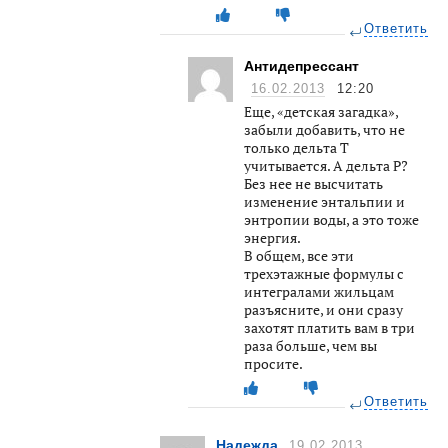
Ответить
Антидепрессант
16.02.2013
12:20
Еще, «детская загадка»,
забыли добавить, что не
только дельта Т
учитывается. А дельта P?
Без нее не высчитать
изменение энтальпии и
энтропии воды, а это тоже
энергия.
В общем, все эти
трехэтажные формулы с
интегралами жильцам
разъясните, и они сразу
захотят платить вам в три
раза больше, чем вы
просите.
Ответить
Надежда
19.02.2013