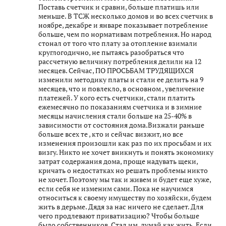
Поставь счетчик и сравни, больше платишь или
меньше. В ТСЖ несколько домов и во всех счетчик в
ноябре, декабре и январе показывает потребление
больше, чем по нормативам потребления. Но народ
стонал от того что плату за отопление взимали
круглогодично, не пытаясь разобраться что
рассчетную величину потребления делили на 12
месяцев. Сейчас, ПО ПРОСЬБАМ ТРУДЯЩИХСЯ
изменили методику платы и стали ее делить на 9
месяцев, что и повлекло, в основном , увеличение
платежей. У кого есть счетчики, стали платить
ежемесячно по показаниям счетчика и в зимние
месяцы начисления стали больше на 25-40% в
зависимости от состояния дома.Визжали раньше
больше всех те , кто и сейчас визжит, но все
изменения произошли как раз по их просьбам и их
визгу. Никто не хочет вникнуть и понять экономику
затрат содержания дома, проще надувать щеки,
кричать о недостатках но решать проблемы никто
не хочет. Поэтому мы так и живем и будет еще хуже,
если себя не изменим сами. Пока не научимся
относиться к своему имуществу по хозяйски, будем
жить в дерьме. Дядя за нас ничего не сделает. Для
чего продлевают приватизацию? Чтобы больше
было собственников. Стал им, думай как жить. Если