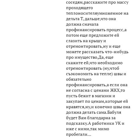
соседям,расскажите про массу
проходящего
теплоносителяумноженное на
дельта Т, дальше,что она
должна сначала
профинансировать процесс,а
потом еще предложите ей
слазить на крышу и
отремонтировать,ну и еще
можете рассказать что-нибудь
про имущество,Да, еще
скажите ей,что необходимо
отремонтировать (ну,чтоб
съэкономить на тепле) швы и
обязательно
профинансировать,а если она
не согласна с ценами ЖКХ,то
пусть бежит в магазин и
закупает по ценам,которые ей
нравятся,ну,и конечно швы она
должна делать сама.Бабуля
будет Вам благодарна за
подсказку.А работники УК и
иже с ними,так мимо
пробегали…