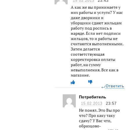
15.02.2013
23:43
А как же вы принимаете у
них работы и услуги? У нас
даже дворники и
уборщики сдают жильцам
работу под роспись в
наряде. Если нет подписи
жильцов, то и работы не
считаются выполненными.
Затем делается
соответствующая
корректировка оплаты
работ, на сумму
невыполнения. Все как в
магазине.
Ответить
Потребитель
15.02.2013
23:57
Не понял. Это Вы про
что? Про каку таку
сдачу? У Вас что,
образцово-