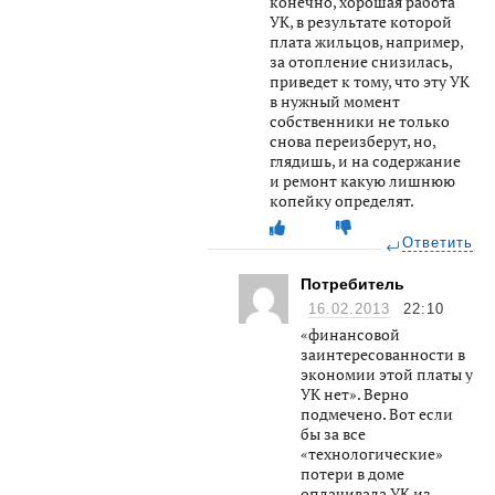
конечно, хорошая работа
УК, в результате которой
плата жильцов, например,
за отопление снизилась,
приведет к тому, что эту УК
в нужный момент
собственники не только
снова переизберут, но,
глядишь, и на содержание
и ремонт какую лишнюю
копейку определят.
Ответить
Потребитель
16.02.2013
22:10
«финансовой
заинтересованности в
экономии этой платы у
УК нет». Верно
подмечено. Вот если
бы за все
«технологические»
потери в доме
оплачивала УК из