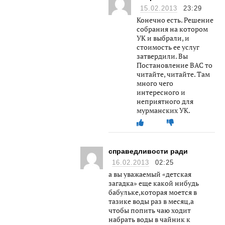
15.02.2013
23:29
Конечно есть. Решение
собрания на котором
УК и выбрали, и
стоимость ее услуг
затвердили. Вы
Постановление ВАС то
читайте, читайте. Там
много чего
интересного и
неприятного для
мурманских УК.
справедливости ради
16.02.2013
02:25
а вы уважаемый «детская
загадка» еще какой нибудь
бабульке,которая моется в
тазике воды раз в месяц,а
чтобы попить чаю ходит
набрать воды в чайник к