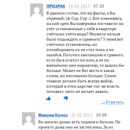
ПРИЗРАК
16.02.2013
07:20
В данном случае, это не факты, а Вы
упрямый, ув. Сур. Сур :). Вот извиняюсь,
на кой хрен Вы наверняка поставили на
учёт установленые у себя в квартире
счётчики учёта воды? Неужели нельзя
было подождать и сравнить? У меня вот
счётчики установлены, но
пломбировать их не стал пока и не
ошибся. Получил квитанцию и сравнил,
если бы я платил по ним, а не по
вменёному мне нормативу, то вышло бы
больше. Может не Бог весть и какая
сумма, но несомнено больше. Самое
главное должен быть всегда выбор,
который в этом царстве-гос-ве власть
человеку люто не желает давать.
Ответить
Максим Колос
16.02.2013
10:09
Во многих домах есть лоджия и балкон. По
проекту дома они не застеклены. За их