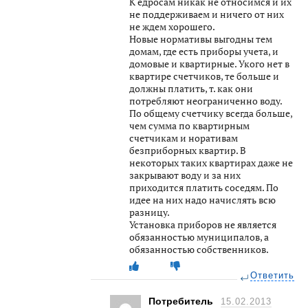
К едросам никак не относимся и их
не поддерживаем и ничего от них
не ждем хорошего.
Новые нормативы выгодны тем
домам, где есть приборы учета, и
домовые и квартирные. Укого нет в
квартире счетчиков, те больше и
должны платить, т. как они
потребляют неограниченно воду.
По общему счетчику всегда больше,
чем сумма по квартирным
счетчикам и норативам
безприборных квартир. В
некоторых таких квартирах даже не
закрывают воду и за них
приходится платить соседям. По
идее на них надо начислять всю
разницу.
Установка приборов не является
обязанностью муниципалов, а
обязанностью собственников.
Ответить
Потребитель
15.02.2013