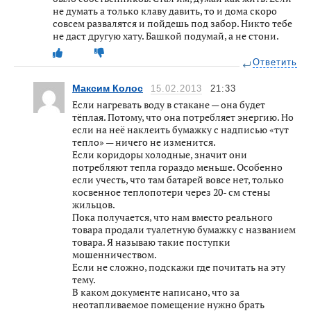
не думать а только клаву давить, то и дома скоро
совсем развалятся и пойдешь под забор. Никто тебе
не даст другую хату. Башкой подумай, а не стони.
Ответить
Максим Колос
15.02.2013
21:33
Если нагревать воду в стакане — она будет
тёплая. Потому, что она потребляет энергию. Но
если на неё наклеить бумажку с надписью «тут
тепло» — ничего не изменится.
Если коридоры холодные, значит они
потребляют тепла гораздо меньше. Особенно
если учесть, что там батарей вовсе нет, только
косвенное теплопотери через 20- см стены
жильцов.
Пока получается, что нам вместо реального
товара продали туалетную бумажку с названием
товара. Я называю такие поступки
мошенничеством.
Если не сложно, подскажи где почитать на эту
тему.
В каком документе написано, что за
неотапливаемое помещение нужно брать