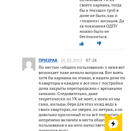
своего кармана, тогда
бы и текущих труб в
доме не было, как и
«лишних» жильцов. Да
за показания ОДПУ
можно было не
беспокоиться.
ПРИЗРАК
16.02.2013
07:24
По местам «общего пользования» у меня вот
возникает тоже немало вопросов. Вот взять
хотя бы карманы на этажах, в нашем доме по
4 квартиры в каждом и все они с постройки
дома закрыты перегородками с врезаными
замками. Следовательно, даже
теоретически их УК не моет, а моем их мы
сами, жильцы, беря для этих нужд воду в
своих квартирах, но уверен, их метраж, а он
довольно приличный если всё посчитать,
непремено включён в места общего
пользования и на него начисляется
норматив воды.