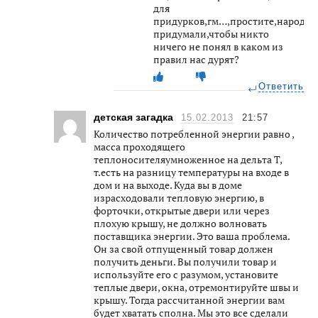
для
придурков,гм…,простите,народа
придумали,чтобы никто
ничего не понял в каком из
правил нас дурят?
Ответить
детская загадка
15.02.2013
21:57
Количество потребленной энергии равно ,
масса проходящего
теплоносителяумноженное на дельта Т,
т.есть на разницу температуры на входе в
дом и на выходе. Куда вы в доме
израсходовали тепловую энергию, в
форточки, открытые двери или через
плохую крышу, не должно волновать
поставщика энергии. Это ваша проблема.
Он за свой отпущенный товар должен
получить деньги. Вы получили товар и
используйте его с разумом, установите
теплые двери, окна, отремонтируйте швы и
крышу. Тогда рассчитанной энергии вам
будет хватать сполна. Мы это все сделали