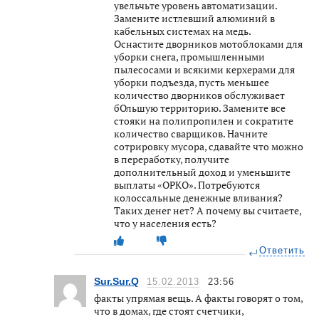
увельчьте уровень автоматизации.
Замените истлевший алюминий в
кабельных системах на медь.
Оснастите дворников мотоблоками для
уборки снега, промышленными
пылесосами и всякими керхерами для
уборки подъезда, пусть меньшее
количество дворников обслуживает
бОльшую территорию. Замените все
стояки на полипропилен и сократите
количество сварщиков. Начните
сотрировку мусора, сдавайте что можно
в переработку, получите
дополнительный доход и уменьшите
выплаты «ОРКО». Потребуются
колоссальные денежные вливания?
Таких денег нет? А почему вы считаете,
что у населения есть?
Ответить
Sur.Sur.Q
15.02.2013
23:56
факты упрямая вещь. А факты говорят о том,
что в домах, где стоят счетчики,