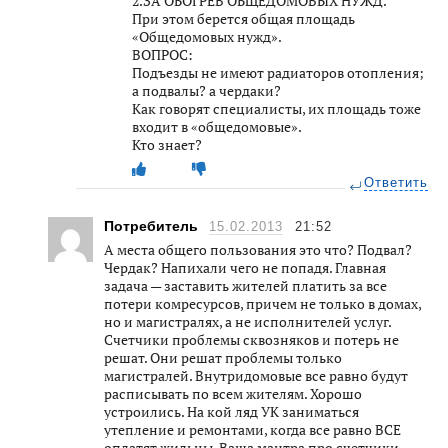
2.ЗА ОБОГРЕВ ОБЩЕДОМОВЫХ НУЖД.
При этом берется общая площадь
«Общедомовых нужд».
ВОПРОС:
Подъезды не имеют радиаторов отопления;
а подвалы? а чердаки?
Как говорят специалисты, их площадь тоже
входит в «общедомовые».
Кто знает?
Ответить
Потребитель
15.02.2013
21:52
А места общего пользования это что? Подвал?
Чердак? Напихали чего не попадя. Главная
задача — заставить жителей платить за все
потери комресурсов, причем не только в домах,
но и магистралях, а не исполнителей услуг.
Счетчики проблемы сквозняков и потерь не
решат. Они решат проблемы только
магистралей. Внутридомовые все равно будут
расписывать по всем жителям. Хорошо
устроились. На кой ляд УК заниматься
утепление и ремонтами, когда все равно ВСЕ
оплатят жильцы. Ваша мантра про счетчики