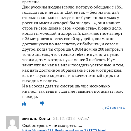
времени.
Дай русским людям землю, которую обещали с 1861
года, да так и не дали. Дай ее так — бесплатно, дай
столько сколько возьмут, и не будет тогда в умах у
россиян мысли «скорей бы он сдох…», они начнут
строить свои дома и свои «хозяйства». И одно дело,
когда ты молодой и здоровый, как животное заперт
в 35 метровую клетку своей хрущебы, возможно
доставшуюся по наследству от бабушки, и совсем
другое, когда ты строишь СВОЙ дом на 200 метров, и
точно знаешь, что столько тебе не нужно, а нужно
твоим детям, которых уже менее 3 не будет. И ум
занят уже не как на вилы посадить усатое чмо, а тем,
как дать достойное образование своим отпрыскам,
как их вкусно кормить, и в качественный цирк по
выходным водить.
И на соседа дага ты смотришь уше несколько
иначе….так ведь и у дага нет мыслей потаскать пояс
шахида.
Ответить
житель Колы
31.12.2013
07:57
Слабонервным не смотреть …..
http://berserk711.livejournal.com/165570.html