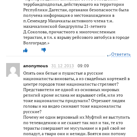
террбандподполья, действующего на территории
Республики Дагестан, органами безопасности была
получена информация о местонахождении в
п.Семендер Махачкалы активного члена т.н.
махачкалинской бандгруппы 21-летнего
Д.Соколова, причастного к многочисленным
терактам, в т.ч. к взрыву рейсового автобуса в городе
Волгограде.»
Ответить
anonymous
31.12.2013
09:09
Опять они белые и пушистые а русские
националисты виноваты, а из свадебных кортежей в
центре городов тоже националисты стреляют?
Представители не одной из основных мировых
религий кроме ислама не взрывают себя, или это
тоже националисты придумали? Отрезают людям
головы и на видео снимают тоже националисты
русские?
Почему не один верховный их Муфтий не выступить
по телевидению и не скажет так мол и так, те кто
теракты совершают не мусульмане и в рай свой не
попадут, а твари они и нелюди. Боятся они потому