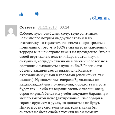
Ответить
Совесть
31.12.2013
03:14
Соболезную погибшим, сочуствую раненным.
Если мы посмотрим на другие страны и их
статистику по терактам, то весьма скоро придем к
пониманию того, что 100% вина на возникновении
террора в нашей стране лежит на президенте. Это он
своей вертикалью власти и Едра подтолкнул к
ситуации, когда действенный и умный человек не в
состоянии выдвинуться куда-либо. В России это
обычно заканчивается вилами, на Кавказе
отрезанными ушами и головами (специфика, так
сказать). Ну возьми ты генерала Ермолова, а не
Кадырова, дай ему полномочия, и средства и пусть
будет так — либо ты выращиваешь и пасешь овец,
строя мирный быт, а мы у тебя покупаем баранину и
мех по высокой цене (датирование), либо умри в
горах с оружием в руках, но цацкаться не будут.
Никто против системы не выстояит, какая бы
система не была слаба в тот или иной момент