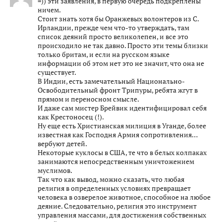
=)) эти заявления, в первую очередь подкреплены
ничем.
Стоит знать хотя бы Оранжевых волонтеров из С.
Ирландии, прежде чем что-то утверждать, там
список деяний просто великолепен, и все это
происходило не так давно. Просто эти темы близки
только бритам, и если на русском языке
информации об этом нет это не значит, что она не
существует.
В Индии, есть замечательный Национально-
Освободительный фронт Трипуры, ребята жгут в
прямом и переносном смысле.
И даже сам мистер Брейвик идентифицировал себя
как Крестоносец (!).
Ну еще есть Христианская милиция в Уганде, более
известная как Господня Армия сопротивления…
вербуют детей.
Некоторые куклосы в США, те что в белых колпаках
занимаются непосредственным уничтожением
муслимов.
Так что как вывод, можно сказать, что любая
религия в определенных условиях превращает
человека в озверелое животное, способное на любое
деяние. Следовательно, религия это инструмент
управления массами, для достижения собственных