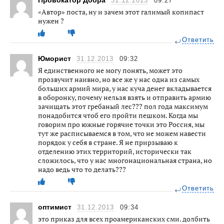
Провокатор Добра
31.12.2013
09:27
«Автор» поста, ну и зачем этот галимый копипаст
нужен ?
Ответить
Юморист
31.12.2013
09:32
Я единственного не могу понять, может это
прозвучит наивно, но все же у нас одна из самых
больших армий мира, у нас куча денег вкладывается
в оборонку, почему нельзя взять и отправить армию
зачищать этот гребаный лес??? пол года максимум
понадобится чтоб его пройти пешком. Когда мы
говорим про южные горячие точки это Россия, мы
тут же расписываемся в том, что не можем навести
порядок у себя в стране. Я не прирзываю к
отделению этих территорий, исторически так
сложилось, что у нас многонациональная страна, но
надо ведь что то делать???
Ответить
оптимист
31.12.2013
09:34
это приказ для всех проамериканских сми. долбить