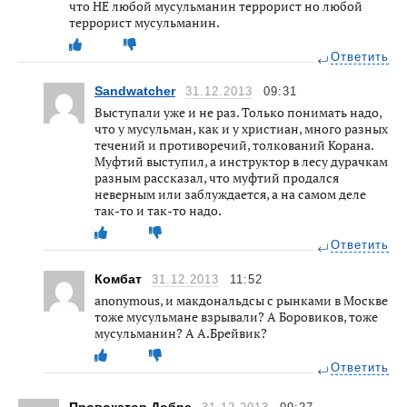
что НЕ любой мусульманин террорист но любой
террорист мусульманин.
Ответить
Sandwatcher
31.12.2013
09:31
Выступали уже и не раз. Только понимать надо,
что у мусульман, как и у христиан, много разных
течений и противоречий, толкований Корана.
Муфтий выступил, а инструктор в лесу дурачкам
разным рассказал, что муфтий продался
неверным или заблуждается, а на самом деле
так-то и так-то надо.
Ответить
Комбат
31.12.2013
11:52
anonymous, и макдональдсы с рынками в Москве
тоже мусульмане взрывали? А Боровиков, тоже
мусульманин? А А.Брейвик?
Ответить