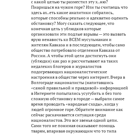
с какой целью ты разместил эту х..ню?
Пиаришься на чужом горе? Или ты считаешь что
здесь ах..еть какие аналитики собрались,
которые способны реально и адекватно оценить
обстановку? Могу сказать следующее, что
конечная цель у ублюдков которые
организовали эти подлые взрывы — это вызвать
ярую ненависть ко ВСЕМ мусульманам и
жителям Кавказа и в последующем, чтобы само
общество потребовало отделения Кавказа от
России. А чтобы этой цели достигнуть они
(ублюдки) как раз и рассчитывают на таких
недалеких блогеров и журналистов
подогревающих националистические
настроения в обществе через интернет. Вчера в
Волгограде националисты (напитавшись
«самой правильной и правдивой» информацией
в Интернете попытались усугубить и без того
сложную обстановку в городе — выбрали самое
время проводить «народные сходы», когда у
людей огромное горе. Обратите внимание как
сейчас раскачивается ситуация среди
националистов. Это все звенья одной цепи.
Сами того не понимая оказывают помощь
тварям, впаривая окружающим что то типа