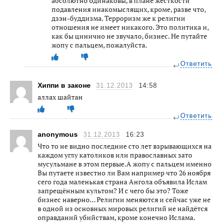
абсолютно одинаковы, в плане жесткости
подавления инакомыслящих, кроме, разве что,
дзэн-буддизма. Терроризм же к религии
отношения не имеет никакого. Это политика и,
как бы цинично не звучало, бизнес. Не путайте
жопу с пальцем, пожалуйста.
Ответить
Хиппи в законе
31.12.2013
14:58
аллах шайтан
Ответить
anonymous
31.12.2013
16:23
Что то не видно последние сто лет взрывающихся на
каждом углу католиков или православных зато
мусульмане в этом первые.А жопу с пальцем именно
Вы путаете известно ли Вам например что 26 ноября
сего года маленькая страна Ангола объявила Ислам
запрещённым культом? И с чего бы это? Тоже
бизнес наверно… Религии меняются и сейчас уже не
в одной из основных мировых религий не найдётся
оправданий убийствам, кроме конечно Ислама.