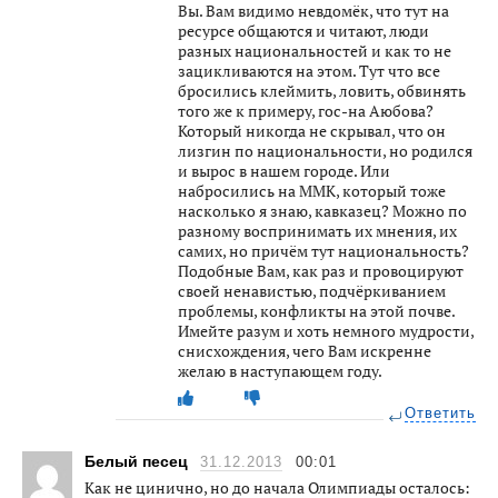
Вы. Вам видимо невдомёк, что тут на
ресурсе общаются и читают, люди
разных национальностей и как то не
зацикливаются на этом. Тут что все
бросились клеймить, ловить, обвинять
того же к примеру, гос-на Аюбова?
Который никогда не скрывал, что он
лизгин по национальности, но родился
и вырос в нашем городе. Или
набросились на ММК, который тоже
насколько я знаю, кавказец? Можно по
разному воспринимать их мнения, их
самих, но причём тут национальность?
Подобные Вам, как раз и провоцируют
своей ненавистью, подчёркиванием
проблемы, конфликты на этой почве.
Имейте разум и хоть немного мудрости,
снисхождения, чего Вам искренне
желаю в наступающем году.
Ответить
Белый песец
31.12.2013
00:01
Как не цинично, но до начала Олимпиады осталось: