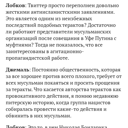
Лобков
: Твиттер просто переполнен довольно
жесткими антиисламистскими заявлениями.
Это является одним из неизбежных
последствий подобных терактов? Достаточно
ли работают представители мусульманских
организаций после совещания в Уфе Путина с
муфтиями? Тогда не показалось, что все
заинтересованы в агитационно-
пропагандистской работе.
Джемаль
: Постоянно общественность, которая
за все хорошее против всего плохого, требует от
всех мусульман покаяться и просить прощения
за теракты. Что касается авторства терактов как
провокативного действия, я помню недавнюю
питерскую историю, когда группа нацистов
собиралась провести какие-то действия и
обвинить в них мусульман.
Лобков
: Это то, в чем Николая Бондарика