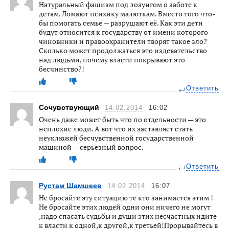
Натуральный фашизм под лозунгом о заботе к
детям. Ломают психику малюткам. Вместо того что-
бы помогать семье — разрушают её. Как эти дети
будут относится к государству от имени которого
чиновники и правоохранители творят такое зло?
Сколько может продолжаться это издевательство
над людьми, почему власти покрывают это
бесчинство?!
Ответить
Сочувствующий
14.02.2014
16:02
Очень даже может быть что по отдельности — это
неплохие люди. А вот что их заставляет стать
неуклюжей бесчувственной государственной
машиной — серьезный вопрос.
Ответить
Рустам Шамшеев
14.02.2014
16:07
Не бросайте эту ситуацию те кто занимается этим !
Не бросайте этих людей одни они ничего не могут
,надо спасать судьбы и души этих несчастных идите
к власти к одной,к другой,к третьей!Прорывайтесь в