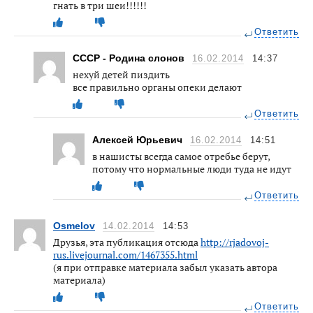
гнать в три шеи!!!!!!
Ответить
СССР - Родина слонов
16.02.2014
14:37
нехуй детей пиздить
все правильно органы опеки делают
Ответить
Алексей Юрьевич
16.02.2014
14:51
в нашисты всегда самое отребье берут,
потому что нормальные люди туда не идут
Ответить
Osmelov
14.02.2014
14:53
Друзья, эта публикация отсюда
http://rjadovoj-
rus.livejournal.com/1467355.html
(я при отправке материала забыл указать автора
материала)
Ответить