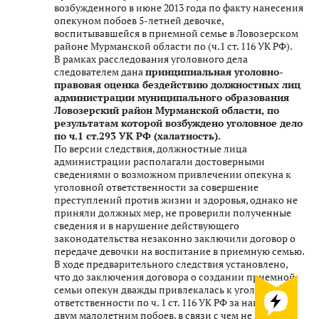
возбужденного в июне 2013 года по факту нанесения
опекуном побоев 5-летней девочке,
воспитывавшейся в приемной семье в Ловозерском
районе Мурманской области по (ч.1 ст. 116 УК РФ).
В рамках расследования уголовного дела
следователем дана
принципиальная уголовно-
правовая оценка бездействию должностных лиц
администрации муниципального образования
Ловозерский район Мурманской области, по
результатам которой возбуждено уголовное дело
по ч.1 ст.293 УК РФ (халатность).
По версии следствия, должностные лица
администрации располагали достоверными
сведениями о возможном привлечении опекуна к
уголовной ответственности за совершение
преступлений против жизни и здоровья, однако не
приняли должных мер, не проверили полученные
сведения и в нарушение действующего
законодательства незаконно заключили договор о
передаче девочки на воспитание в приемную семью.
В ходе предварительного следствия установлено,
что до заключения договора о создании приемной
семьи опекун дважды привлекалась к уголовной
ответственности по ч. 1 ст. 116 УК РФ за нанесение
двум малолетним побоев, в связи с чем не могла