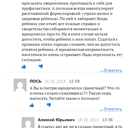
присылать уведомления, приглашать к себе для
профилактики. А полиция всегда манипулирует
расплывчатой формулировкой «угроза жизни и
здоровью ребенка». По ней и забирают. Когда
ребенок уже отнят, все нужные справки и
свидетельства собираются моментально и
юридически просто. Ни в коем случае нельзя
допустить, чтобы ребенок к ним попал. Судиться с
органами опеки гораздо сложнее, чем не допустить
отнятия ребенка. А юридическая неграмотность
населения их очень устраивает. Надо переломить эту
ситуацию.
Ответить
ЛОСЬ
16.02.2014
12:58
А Вы я смотрю юридически грамотный? Что-то
я очень сильно сомневаюсь!!!! Такую чушь
написать. Читайте закон о полиции!
Ответить
Алексей Юрьевич
16.02.2014
13:36
Я ссылку дал же, не я сильно грамотный, я то