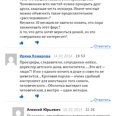
Чиновникам всех мастей нужно прикрыть друг
друга, защищая честь мундира. Иначе чем ещё
можно объяснить такое продолжительное
«расследование»?
Неужели 10 месяцев не хватило понять, что пора
заканчивать этот фарс?
А то, что дети хотят вернуться домой, их это
совершенно не интересует!
Ответить
Ирина Комарова
14.02.2014
19:53
Прокуроры, следователи, сотрудники опёки,
директор детского дома, воспитатели….Это всё —
люди?! И ни у одного ничего в душе и совести не
шевелится… Круговая порука — очень удобный
инструмент для ампутации того самого,
человеческого…Оболочка выглядит как
человеческая, а внутри — один желудок.
Ответить
Алексей Юрьевич
16.02.2014
11:26
Оказалось, что работница патронатных органов