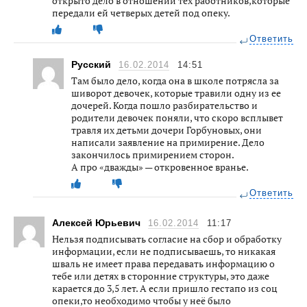
открыто дело в отношении тех работников,которые
передали ей четверых детей под опеку.
Ответить
Русский
16.02.2014
14:51
Там было дело, когда она в школе потрясла за
шиворот девочек, которые травили одну из ее
дочерей. Когда пошло разбирательство и
родители девочек поняли, что скоро всплывет
травля их детьми дочери Горбуновых, они
написали заявление на примирение. Дело
закончилось примирением сторон.
А про «дважды» — откровенное вранье.
Ответить
Алексей Юрьевич
16.02.2014
11:17
Нельзя подписывать согласие на сбор и обработку
информации, если не подписываешь, то никакая
шваль не имеет права передавать информацию о
тебе или детях в сторонние структуры, это даже
карается до 3,5 лет. А если пришло гестапо из соц
опеки,то необходимо чтобы у неё было