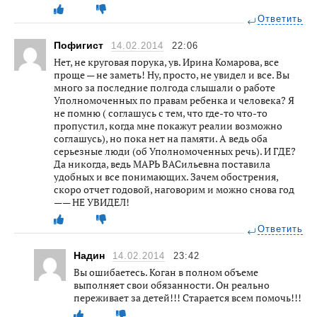
Ответить
Пофигист
14.02.2014
22:06
Нет, не круговая порука, ув. Ирина Комарова, все
проще — не заметь! Ну, просто, не увидел и все. Вы
много за последние полгода слышали о работе
Уполномоченных по правам ребенка и человека? Я
не помню ( соглашусь с тем, что где-то что-то
пропустил, когда мне покажут реалии возможно
соглашусь), но пока нет на памяти. А ведь оба
серьезные люди (об Уполномоченных речь). И ГДЕ?
Да никогда, ведь МАРЬ ВАСильевна поставила
удобных и все понимающих. Зачем обострения,
скоро отчет годовой, наговорим и можно снова год
—— НЕ УВИДЕЛ!
Ответить
Надин
14.02.2014
23:42
Вы ошибаетесь. Коган в полном объеме
выполняет свои обязанности. Он реально
переживает за детей!!! Старается всем помочь!!!