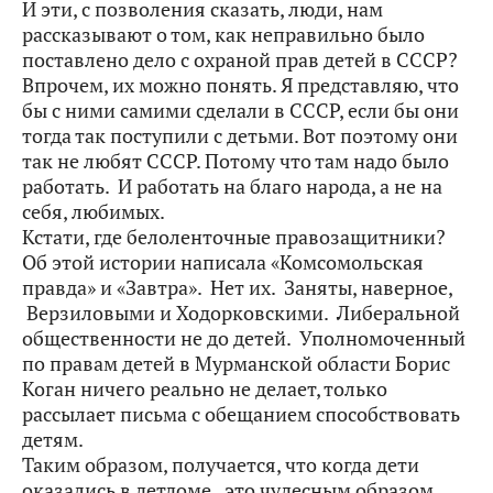
И эти, с позволения сказать, люди, нам
рассказывают о том, как неправильно было
поставлено дело с охраной прав детей в СССР?
Впрочем, их можно понять. Я представляю, что
бы с ними самими сделали в СССР, если бы они
тогда так поступили с детьми. Вот поэтому они
так не любят СССР. Потому что там надо было
работать. И работать на благо народа, а не на
себя, любимых.
Кстати, где белоленточные правозащитники?
Об этой истории написала «Комсомольская
правда» и «Завтра». Нет их. Заняты, наверное,
Верзиловыми и Ходорковскими. Либеральной
общественности не до детей. Уполномоченный
по правам детей в Мурманской области Борис
Коган ничего реально не делает, только
рассылает письма с обещанием способствовать
детям.
Таким образом, получается, что когда дети
оказались в детдоме, это чудесным образом