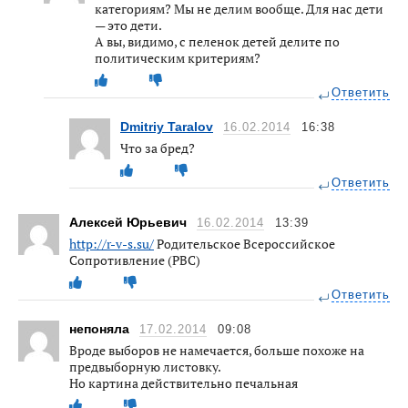
категориям? Мы не делим вообще. Для нас дети
— это дети.
А вы, видимо, с пеленок детей делите по
политическим критериям?
Ответить
Dmitriy Taralov
16.02.2014
16:38
Что за бред?
Ответить
Алексей Юрьевич
16.02.2014
13:39
http://r-v-s.su/
Родительское Всероссийское
Сопротивление (РВС)
Ответить
непоняла
17.02.2014
09:08
Вроде выборов не намечается, больше похоже на
предвыборную листовку.
Но картина действительно печальная