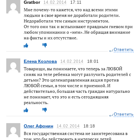
Gratbor
14.02.2014
17:11
Мне почему-то кажется, что над всеми этими
людьми в свое время не доработали родители.
Недоработали тем самым инструментом.
От того они так и вспыхивают правдным гневом при
любом упоминании о «нем». Не обращая внимание
на факты и их отсутствие.
Ответить
Елена Козлова
14.02.2014
18:01
Товарищи, вы понимаете, что теперь за ЛЮБОЙ
синяк на теле ребенка могут разлучить родителей с
детьми? Это целенаправленная акция против
ЛЮБОЙ семьи, в том числе и приемной. И
действительно, большая часть граждан натурально
не понимает, что это и есть сегодняшняя
реальность.
Ответить
Олег Афонин
14.02.2014
18:18
Вся государственная система не заинтересована в
том, что бы действовать в интересах детей.