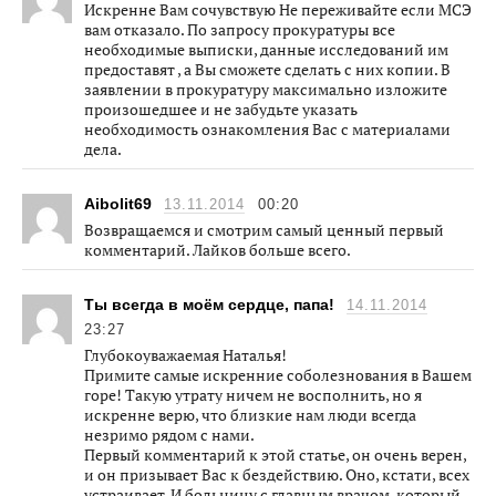
Искренне Вам сочувствую Не переживайте если МСЭ
вам отказало. По запросу прокуратуры все
необходимые выписки, данные исследований им
предоставят , а Вы сможете сделать с них копии. В
заявлении в прокуратуру максимально изложите
произошедшее и не забудьте указать
необходимость ознакомления Вас с материалами
дела.
Aibolit69
13.11.2014
00:20
Возвращаемся и смотрим самый ценный первый
комментарий. Лайков больше всего.
Ты всегда в моём сердце, папа!
14.11.2014
23:27
Глубокоуважаемая Наталья!
Примите самые искренние соболезнования в Вашем
горе! Такую утрату ничем не восполнить, но я
искренне верю, что близкие нам люди всегда
незримо рядом с нами.
Первый комментарий к этой статье, он очень верен,
и он призывает Вас к бездействию. Оно, кстати, всех
устраивает. И больницу с главным врачом, который