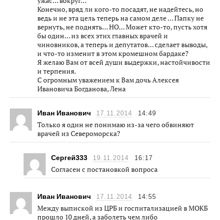
ужас… вокруг…
Конечно, вряд ли кого-то посадят, не надейтесь, но
ведь и не эта цель теперь на самом деле … Папку не
вернуть, не поднять… НО… Может кто-то, пусть хотя
бы один… из всех этих главных врачей и
чиновников, а теперь и депутатов… сделает выводы,
и что-то изменит в этом кромешном бардаке?
Я желаю Вам от всей души выдержки, настойчивости
и терпения.
С огромным уважением к Вам дочь Алексея
Ивановича Богданова, Лена
Иван Иванович
17.11.2014
14:49
Только я один не понимаю из-за чего обвиняют
врачей из Североморска?
Сергей333
19.11.2014
16:17
Согласен с постановкой вопроса
Иван Иванович
17.11.2014
14:55
Между выпиской из ЦРБ и госпитализацией в МОКБ
прошло 10 дней, а заболеть чем либо