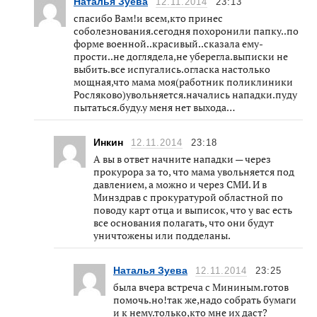
Наталья Зуева
12.11.2014
23:13
спасибо Вам!и всем,кто принес
соболезнования.сегодня похоронили папку..по
форме военной..красивый..сказала ему-
прости..не доглядела,не уберегла.выписки не
выбить.все испугались.огласка настолько
мощная,что мама моя(работник поликлиники
Росляково)увольняется.начались нападки.пуду
пытаться.буду.у меня нет выхода…
Инкин
12.11.2014
23:18
А вы в ответ начните нападки — через
прокурора за то, что мама увольняется под
давлением, а можно и через СМИ. И в
Минздрав с прокуратурой областной по
поводу карт отца и выписок, что у вас есть
все основания полагать, что они будут
уничтожены или подделаны.
Наталья Зуева
12.11.2014
23:25
была вчера встреча с Мининым.готов
помочь.но!так же,надо собрать бумаги
и к нему.только,кто мне их даст?