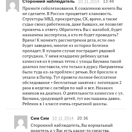
Сторонний наблюдатель
10.11.2014
13:48
Примите соболезнования. К сожалению ничего Вы
не сделаете. В России процветает клановость.
Структуры МВД, прокуратуры, СК, врачи, а также
судьи своих работников, даже бывших, не позволят
привлечь к ответу. Обратитесь Вы с жалобой, будет
назначена экспертиза, а кто ее будет проводить?
Врачи! К моменту рассмотрения дела, если оно
будет заведено, многое из истории болезни
пропадет. В лучшем случае пострадает рядовой
сотрудник. У меня младшему ребенку целая
комиссия из 6 умных теток с улицы Баумана такой
диагноз поставила, что только в дурку. Направлены
были туда из-за проблем с речью. Все бросили и
уехали в Питер. Тут провели полное бесплатное
обследование + бесплатные занятия с логопедом 2
раза в неделю с октября по май и все. Никаких
намеков на диагноз. О деятельности комиссии с ул.
Баумана, уродующей детей, тут наслышаны давно.
Ребенок в 1 классе очень серьезной школы.
Сим Сим
10.11.2014
20:36
Сторонний наблюдатель, Вы нормальный
родитель и у Вас есть какие-то средства,