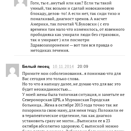
Гоги, ты е..анутый или как? Если ты такой
умный, так возьми и сделай новокаиновую
блокаду, делов- то! А если нет, так сиди тихо и
помалкивай, диагност хренов. А насчет
Америки, так почитай Ч.Буковски ( с его
времени там мало что изменилось, от язвенного
прободняка как умирали люди без страховки,
так и умирают ) или посмотри
Здравозахоронение — вот там вся правда о
методиках лечения.
Белый песец
10.11.2014
20:09
Примите мои соболезнования.. я понимаю что для
Вас сегодня это только слова.
Но то что я напишу далее, не думаю что для вас это
будет неожиданностью…
У моей жены была типичная ситуация, и заметьте не
Североморская ЦРБ, а Мурманская Городская
больница.. Жена в октябре 2013 года точно так же
похоронила свою маму, для меня тещу. Положили ее
в терапевтическое отделение, так как диагноз
установить сразу не могли…Выписали ее в 23
октября абсолютно здоровую. С выпиской можно