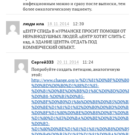
инфекционным можно и сразу после выписки, тем
более онкологическому пациенту.
людм ила
18.11.2014
12:39
цЕНТР СПИДа В мУРМАНСКЕ ПРОСИТ ПОМОЩИ ОТ
НЕРАВНОДУШНЫХ ЛЮДЕЙ. цЕНТР ХОТЯТ СЛИТЬ С
квд, А ЗДАНИЕ ЦЕНТРА ОТДАТЬ ПОД
КОММЕРЧЕСКИЙ ОБЪЕКТ.
Сергей333
20.11.2014
11:24
Попробуйте создать петицию, аналогичную
этой:
http://www.change.org/p/%D1%81%D0%BF%D0%B0
%D0%BD%D0%B0%D1%88%D1%83-
%D0%B1%D0%BE%D0%BB%D1%8C%D0%BD%D0%B8%
%D0%B8-%D0%B5%D0%B5-
%D0%BF%D0%B0%D1%86%D0%B8%D0%B5%D0%BD%
%D0%BE%D1%81%D1%82%D0%B0%D0%BD%D0%BE%
%D0%BF%D1%80%D0%BE%D0%B8%D0%B7%D0%B2%
%D1%80%D1%83%D0%BA%D0%BE%D0%B2%D0%BE%
%D0%B2-
%D1%80%D0%BE%D1%81%D1%81%D0%B8%D0%B9%
%D0%B4%D0%B5%D1%82%D1%81%D0%BA%D0%BE%