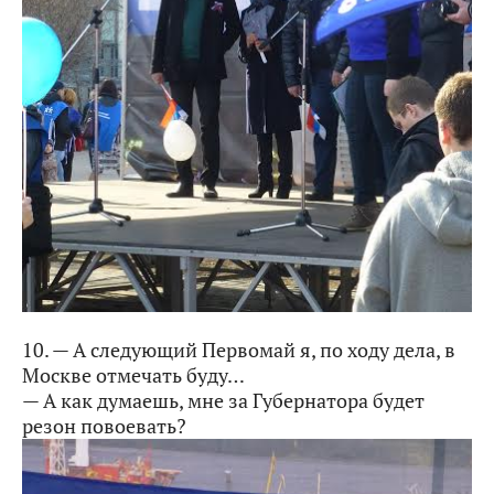
10. — А следующий Первомай я, по ходу дела, в
Москве отмечать буду…
— А как думаешь, мне за Губернатора будет
резон повоевать?