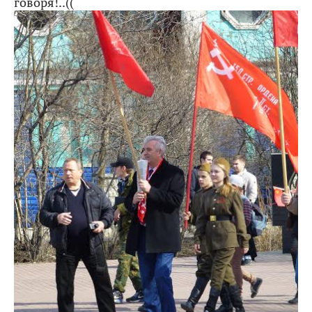
говоря!..((