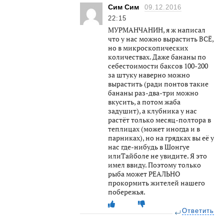
Сим Сим
09.12.2016
22:15
МУРМАНЧАНИН, я ж написал
что у нас можно вырастить ВСЁ,
но в микроскопических
количествах. Даже бананы по
себестоимости баксов 100-200
за штуку наверно можно
вырастить (ради понтов такие
бананы раз-два-три можно
вкусить, а потом жаба
задушит), а клубника у нас
растёт только месяц-полтора в
теплицах (может иногда и в
парниках), но на грядках вы её у
нас где-нибудь в Шонгуе
илиТайболе не увидите. Я это
имел ввиду. Поэтому только
рыба может РЕАЛЬНО
прокормить жителей нашего
побережья.
Ответить