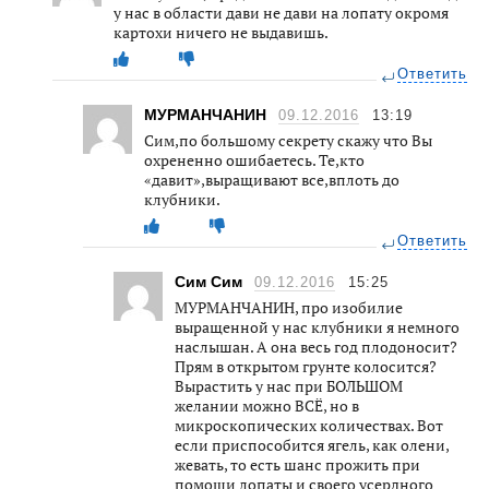
у нас в области дави не дави на лопату окромя
картохи ничего не выдавишь.
Ответить
МУРМАНЧАНИН
09.12.2016
13:19
Сим,по большому секрету скажу что Вы
охрененно ошибаетесь. Те,кто
«давит»,выращивают все,вплоть до
клубники.
Ответить
Сим Сим
09.12.2016
15:25
МУРМАНЧАНИН, про изобилие
выращенной у нас клубники я немного
наслышан. А она весь год плодоносит?
Прям в открытом грунте колосится?
Вырастить у нас при БОЛЬШОМ
желании можно ВСЁ, но в
микроскопических количествах. Вот
если приспособится ягель, как олени,
жевать, то есть шанс прожить при
помощи лопаты и своего усердного