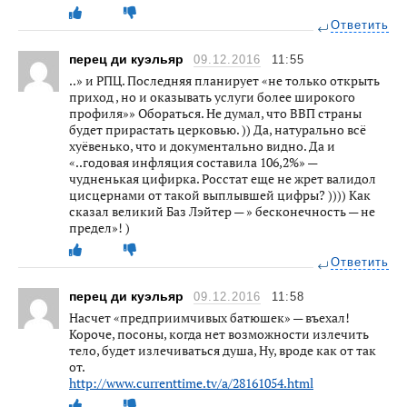
Ответить
перец ди куэльяр
09.12.2016
11:55
..» и РПЦ. Последняя планирует «не только открыть
приход , но и оказывать услуги более широкого
профиля»» Обораться. Не думал, что ВВП страны
будет прирастать церковью. )) Да, натурально всё
хуёвенько, что и документально видно. Да и
«..годовая инфляция составила 106,2%» —
чудненькая цифирка. Росстат еще не жрет валидол
цисцернами от такой выплывшей цифры? )))) Как
сказал великий Баз Лэйтер — » бесконечность — не
предел»! )
Ответить
перец ди куэльяр
09.12.2016
11:58
Насчет «предприимчивых батюшек» — въехал!
Короче, посоны, когда нет возможности излечить
тело, будет излечиваться душа, Ну, вроде как от так
от.
http://www.currenttime.tv/a/28161054.html