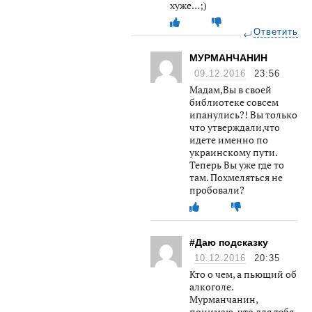
хуже…;)
Ответить
МУРМАНЧАНИН
09.12.2016
23:56
Мадам,Вы в своей
библиотеке совсем
ипанулись?! Вы только
что утверждали,что
идете именно по
украинскому пути.
Теперь Вы уже где то
там. Похмеляться не
пробовали?
#Даю подсказку
10.12.2016
20:35
Кто о чем, а пьющий об
алкоголе.
Мурманчанин,
понимаю, что для тебя