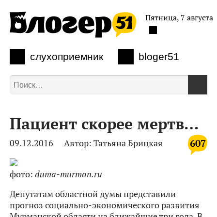
Пятница, 7 августа
слухоприемник
bloger51
Пациент скорее мертв…
607
09.12.2016
Автор:
Татьяна Брицкая
фото:
duma-murman.ru
Депутатам областной думы представили
прогноз социально-экономического развития
Мурманской области на ближайшие три года. В