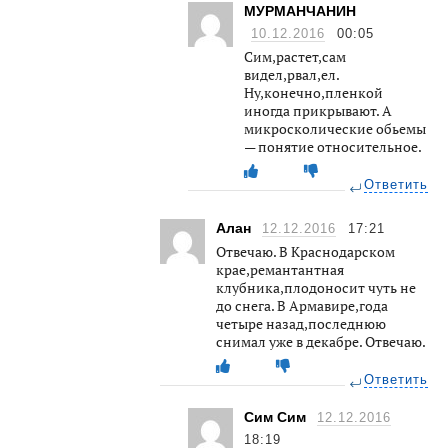
МУРМАНЧАНИН
10.12.2016
00:05
Сим,растет,сам
видел,рвал,ел.
Ну,конечно,пленкой
иногда прикрывают. А
микросколические обьемы
— понятие относительное.
Ответить
Алан
12.12.2016
17:21
Отвечаю. В Краснодарском
крае,ремантантная
клубника,плодоносит чуть не
до снега. В Армавире,года
четыре назад,последнюю
снимал уже в декабре. Отвечаю.
Ответить
Сим Сим
12.12.2016
18:19