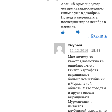
Алан, «В Армавире,года
четыре назад,последнюю
снимал уже в декабре. »
Но ведь наверняка эта
последняя ждала декабря в
парнике.
Ответить
хмурый
12.12.2016
18:53
Мне почему-то
кажется,возможно я и
ошибаюсь,что в
Египте,картофеля
выращивают
больше,чем клубники
в Мурманской
области.Мало того,там
и другие овощи
выращивают.
Мурманчанин
питается
клубникой,выращенной