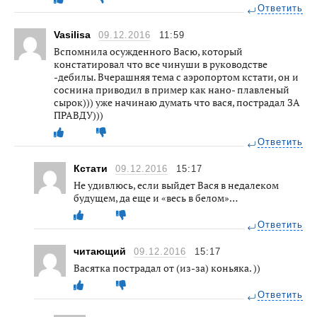
Ответить
Vasilisa
09.12.2016
11:59
Вспомнила осужденного Васю, который
констатировал что все чинуши в руководстве
-дебилы. Вчерашняя тема с аэропортом кстати, он и
соснина приводил в пример как нано- плавленый
сырок))) уже начинаю думать что вася, пострадал ЗА
ПРАВДУ)))
Ответить
Кстати
09.12.2016
15:17
Не удивлюсь, если выйдет Вася в недалеком
будущем, да еще и «весь в белом»…
Ответить
читающий
09.12.2016
15:17
Васятка пострадал от (из-за) коньяка. ))
Ответить