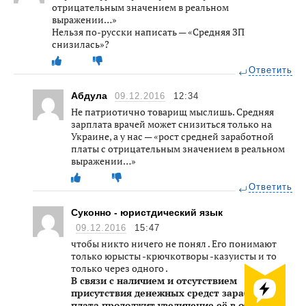
отрицательным значением в реальном
выражении…»
Нельзя по-русски написать — «Средняя ЗП
снизилась»?
Ответить
Абдула
09.12.2016
12:34
Не патриотично товарищ мыслишь. Средняя
зарплата врачей может снизиться только на
Украине, а у нас — «рост средней заработной
платы с отрицательным значением в реальном
выражении…»
Ответить
Суконно - юристдический язык
09.12.2016
15:47
чтобы никто ничего не понял . Его понимают
только юрысты -крючкотворы -казуисты и то
только через одного .
В связи с наличием и отсутствием
присутствия денежных средст заработная
плата продолжит увеличение её в области с