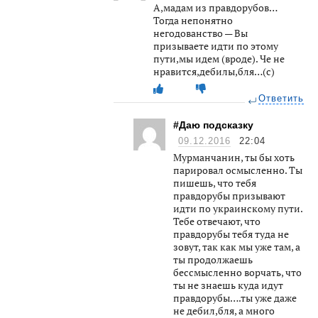
А,мадам из правдорубов…
Тогда непонятно
негодованство — Вы
призываете идти по этому
пути,мы идем (вроде). Че не
нравится,дебилы,бля…(с)
Ответить
#Даю подсказку
09.12.2016
22:04
Мурманчанин, ты бы хоть
парировал осмысленно. Ты
пишешь, что тебя
правдорубы призывают
идти по украинскому пути.
Тебе отвечают, что
правдорубы тебя туда не
зовут, так как мы уже там, а
ты продолжаешь
бессмысленно ворчать, что
ты не знаешь куда идут
правдорубы….ты уже даже
не дебил,бля, а много