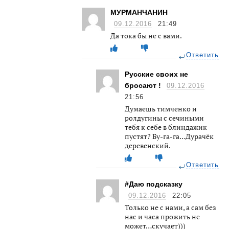
МУРМАНЧАНИН
09.12.2016
21:49
Да тока бы не с вами.
Ответить
Русские своих не
бросают !
09.12.2016
21:56
Думаешь тимченко и
ролдугины с сечиными
тебя к себе в блиндажик
пустят? Бу-га-га…Дурачёк
деревенский.
Ответить
#Даю подсказку
09.12.2016
22:05
Только не с нами, а сам без
нас и часа прожить не
может…скучает)))