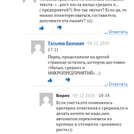
текста- » ..рост числа малых средних и..
( предприятий?) Это так звучит? Если да, то
можно поинтересоваться, составитель
документа что пыхает? ))))
Ответить
Татьяна Брицкая
09.12.2016
17:11
Перец, продолжение на другой
странице осталось, цитирую дословно:
«Малых, средних и
МИКРОПРЕДПРИЯТИЙ» . :)
Ответить
Борис
09.12.2016
18:34
Если учесть,что поменялись
критерии отнесения к средним,то и
делать ничего не надо,они
автоматом перекочевали из
крупных и улучшили «динамику
роста»))