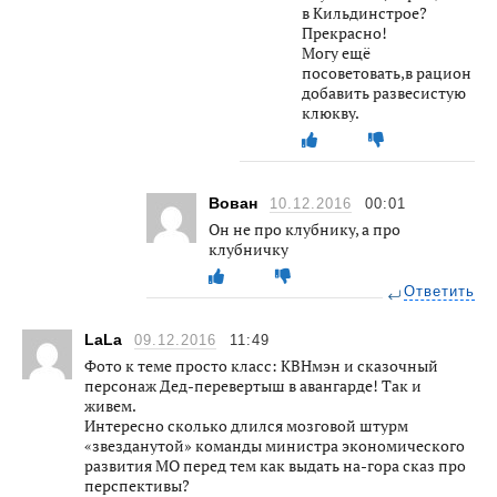
в Кильдинстрое?
Прекрасно!
Могу ещё
посоветовать,в рацион
добавить развесистую
клюкву.
Вован
10.12.2016
00:01
Он не про клубнику, а про
клубничку
Ответить
LaLa
09.12.2016
11:49
Фото к теме просто класс: КВНмэн и сказочный
персонаж Дед-перевертыш в авангарде! Так и
живем.
Интересно сколько длился мозговой штурм
«звезданутой» команды министра экономического
развития МО перед тем как выдать на-гора сказ про
перспективы?