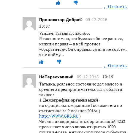
Ответить
Провокатор Добра©
09.12.2016
13:37
Увидел, Татьяна, спасибо.
Я так понимаю, эта бумажка более ранняя,
нежели первая — в ней прогноз
«сократи
т
ся». Он оправдался или не совсем,
я не пойму…
Ответить
НеПереехавший
09.12.2016
19:19
Татьяна, реальное состояние дел малого и
среднего предпринимательства в области
таково:
1.
Демография организаций
по официальным данным Госкомитета по
статистике за 9 месяцев 2016г. (
http://WWW.GKS.RU
)
Число ликвидированных организаций 4232
превышает число вновь открытых 1090
почти в 4 раза. Антирекорд среди субъектов