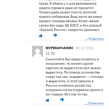
труда. В общем с/х для выживания в
нашем суровом краю не прокатит.
Только рыба может спасти жителей
нашего побережья. Ведь жили же наши
предки-поморы веками более-менее
сытно без царя, ЦК КПСС и без душной
«Единой России» запросто проживут.
Ответить
МУРМАНЧАНИН
09.12.2016
21:20
Сим,чтойта Вы сёдня путаетесь в
показаниях: то ничего кроме
картохи не вырастит,то все можно
вырастить. По поводу количества
скажу так как «надавите» — столько
и вырастите. А чтоб гденить в
России клубника целый год
плодоносила на открытом грунте я
не слышал. Вот как то так.
Ответить