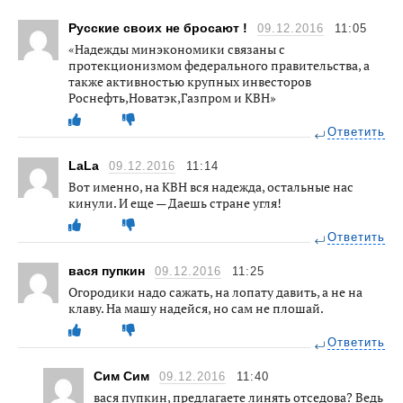
Русские своих не бросают !
09.12.2016
11:05
«Надежды минэкономики связаны с
протекционизмом федерального правительства, а
также активностью крупных инвесторов
Роснефть,Новатэк,Газпром и КВН»
Ответить
LaLa
09.12.2016
11:14
Вот именно, на КВН вся надежда, остальные нас
кинули. И еще — Даешь стране угля!
Ответить
вася пупкин
09.12.2016
11:25
Огородики надо сажать, на лопату давить, а не на
клаву. На машу надейся, но сам не плошай.
Ответить
Сим Сим
09.12.2016
11:40
вася пупкин, предлагаете линять отседова? Ведь