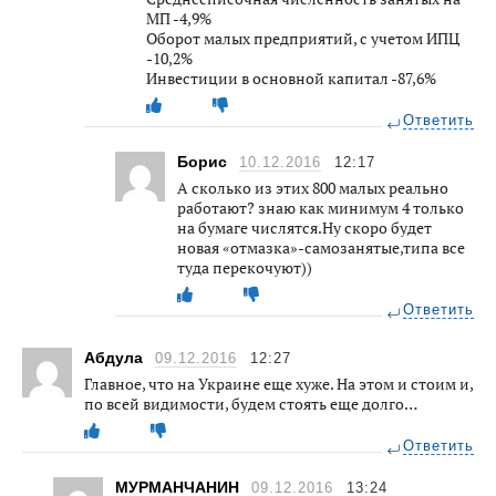
МП -4,9%
Оборот малых предприятий, с учетом ИПЦ
-10,2%
Инвестиции в основной капитал -87,6%
Ответить
Борис
10.12.2016
12:17
А сколько из этих 800 малых реально
работают? знаю как минимум 4 только
на бумаге числятся.Ну скоро будет
новая «отмазка»-самозанятые,типа все
туда перекочуют))
Ответить
Абдула
09.12.2016
12:27
Главное, что на Украине еще хуже. На этом и стоим и,
по всей видимости, будем стоять еще долго…
Ответить
МУРМАНЧАНИН
09.12.2016
13:24