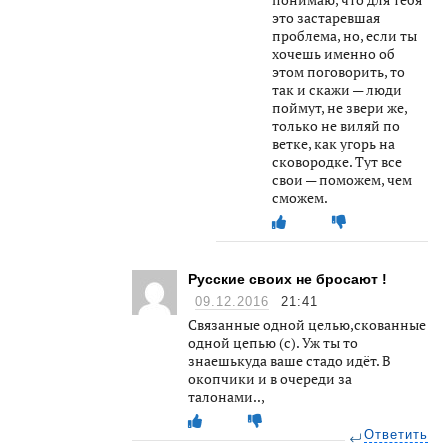
это застаревшая
проблема, но, если ты
хочешь именно об
этом поговорить, то
так и скажи — люди
поймут, не звери же,
только не виляй по
ветке, как угорь на
сковородке. Тут все
свои — поможем, чем
сможем.
Русские своих не бросают !
09.12.2016
21:41
Связанные одной целью,скованные
одной цепью (с). Уж ты то
знаешькуда ваше стадо идёт. В
окопчики и в очереди за
талонами..,
Ответить