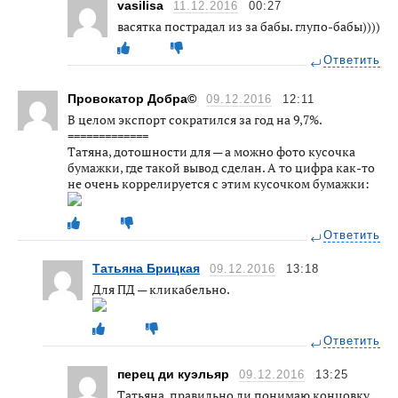
vasilisa
11.12.2016
00:27
васятка пострадал из за бабы. глупо-бабы))))
Ответить
Провокатор Добра©
09.12.2016
12:11
В целом экспорт сократился за год на 9,7%.
=============
Татяна, дотошности для — а можно фото кусочка
бумажки, где такой вывод сделан. А то цифра как-то
не очень коррелируется с этим кусочком бумажки:
Ответить
Татьяна Брицкая
09.12.2016
13:18
Для ПД — кликабельно.
Ответить
перец ди куэльяр
09.12.2016
13:25
Татьяна, правильно ли понимаю концовку