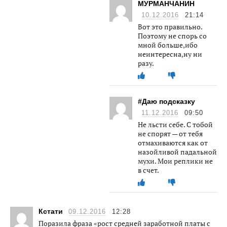
МУРМАНЧАНИН
10.12.2016
21:14
Вот это правильно.
Поэтому не спорь со
мной больше,ибо
неинтересна,ну ни
разу.
#Даю подсказку
11.12.2016
09:50
Не льсти себе. С тобой
не спорят — от тебя
отмахиваются как от
назойливой падальной
мухи. Мои реплики не
в счет.
Кстати
09.12.2016
12:28
Поразила фраза «рост средней заработной платы с