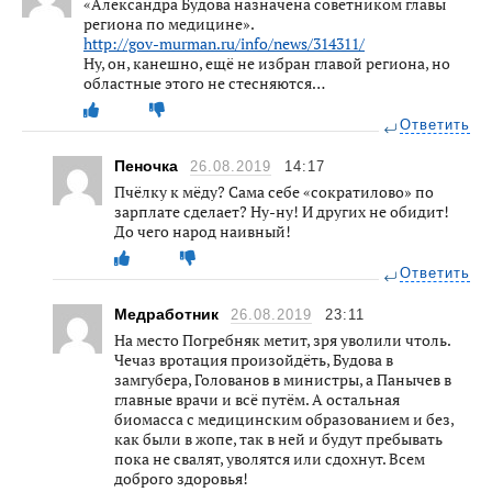
«Александра Будова назначена советником главы
региона по медицине».
http://gov-murman.ru/info/news/314311/
Ну, он, канешно, ещё не избран главой региона, но
областные этого не стесняются…
Ответить
Пеночка
26.08.2019
14:17
Пчёлку к мёду? Сама себе «сократилово» по
зарплате сделает? Ну-ну! И других не обидит!
До чего народ наивный!
Ответить
Медработник
26.08.2019
23:11
На место Погребняк метит, зря уволили чтоль.
Чечаз вротация произойдёть, Будова в
замгубера, Голованов в министры, а Панычев в
главные врачи и всё путём. А остальная
биомасса с медицинским образованием и без,
как были в жопе, так в ней и будут пребывать
пока не свалят, уволятся или сдохнут. Всем
доброго здоровья!