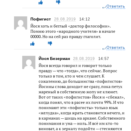
Ответить
Пофигист
28.08.2019
14:12
Йося хоть и беглый «доктор философии».
Помню этого «народного учителя» в начале
00000. Но на сей раз правду глаголит.
Ответить
Йося Безерман
28.08.2019
14:57
Йося всегда говорил и говорит только
правду — что «тогда», что сейчас. Вопрос
только в том, кто и чем слушает. К
сожалению, до большинства «пофигистов»
Йосины слова доходит не сразу, пока петух
жареный в собственную жопу не клюнет.
Вот от таких «пофигистов» Йося и «сбежал»,
когда понял, что в расее их почти 99%. И что
понимают эти «пофигисты» только язык
«желудка», когда жрать становится нечего, и
в карманах — шишь на аркане. Собственного
понимания и ума — ноль. И всё им кто-то
виноват, а к зеркалу подойти — стесняются