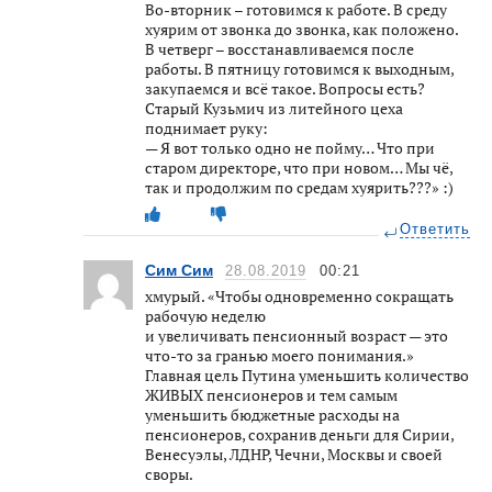
Во-вторник – готовимся к работе. В среду
хуярим от звонка до звонка, как положено.
В четверг – восстанавливаемся после
работы. В пятницу готовимся к выходным,
закупаемся и всё такое. Вопросы есть?
Старый Кузьмич из литейного цеха
поднимает руку:
— Я вот только одно не пойму… Что при
старом директоре, что при новом… Мы чё,
так и продолжим по средам хуярить???» :)
Ответить
Сим Сим
28.08.2019
00:21
хмурый. «Чтобы одновременно сокращать
рабочую неделю
и увеличивать пенсионный возраст — это
что-то за гранью моего понимания.»
Главная цель Путина уменьшить количество
ЖИВЫХ пенсионеров и тем самым
уменьшить бюджетные расходы на
пенсионеров, сохранив деньги для Сирии,
Венесуэлы, ЛДНР, Чечни, Москвы и своей
своры.