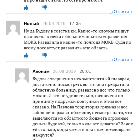
Ответить
Новый
26.08.2019
17:35
Ну да Будову в советники. Какие -то клоуны пишут
назначена в связи с большим опытом управления
МОКБ. Развалила в какие -то полгода МОКБ. Судя по
всему посоветует развалить всю область.
Ответить
Аноним
26.08.2019
20:01
Будова совершенно некомпетентный главврач,
достаточно посмотреть во что она превратила
областную больницу, развалено все что только
можно. И это не удивительно, назначена по
принципу подружки ковтунихи и этим все
сказано. На Павлова территория грязная и все
заброшено ржаво-облезлое, несмотря на то, что
выделяются из областного бюджета огромные
деньги будовой, только куда все девается? Зачем
ей столько, когда уже эти платные псевдоврачи
нажрутся?