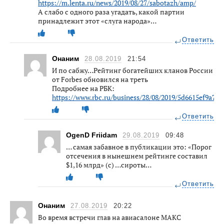
https://m.lenta.ru/news/2019/08/27/sabotazh/amp/
А слабо с одного раза угадать, какой партии
принадлежит этот «слуга народа»…
Ответить
Онаним
28.08.2019
21:54
И по сабжу…Рейтинг богатейших кланов России
от Forbes обновился на треть
Подробнее на РБК:
https://www.rbc.ru/business/28/08/2019/5d6615ef9a79
Ответить
OgenD Friidam
29.08.2019
09:48
… самая забавное в публикации это: «Порог
отсечения в нынешнем рейтинге составил
$1,16 млрд» (с) …сироты…
Ответить
Онаним
27.08.2019
20:22
Во время встречи глав на авиасалоне МАКС