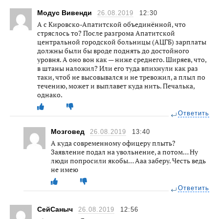
Модус Вивенди
26.08.2019
12:30
А с Кировско-Апатитской объединённой, что
стряслось то? После разгрома Апатитской
центральной городской больницы (АЦГБ) зарплаты
должны были бы вроде поднять до достойного
уровня. А оно вон как — ниже среднего. Ширяев, что,
в штаны наложил? Или его туда впихнули как раз
таки, чтоб не высовывался и не тревожил, а плыл по
течению, может и выплавет куда нить. Печалька,
однако.
Ответить
Мозговед
26.08.2019
13:40
А куда современному офицеру плыть?
Заявление подал на увольнение, а потом… Ну
люди попросили якобы… Ааа заберу. Честь ведь
не имею
Ответить
СейСаныч
26.08.2019
12:56