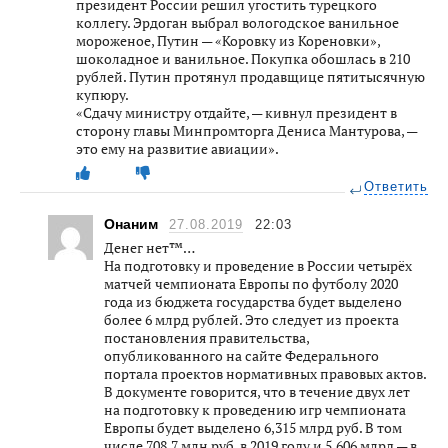
президент России решил угостить турецкого
коллегу. Эрдоган выбрал вологодское ванильное
мороженое, Путин — «Коровку из Кореновки»,
шоколадное и ванильное. Покупка обошлась в 210
рублей. Путин протянул продавщице пятитысячную
купюру.
«Сдачу министру отдайте, — кивнул президент в
сторону главы Минпромторга Дениса Мантурова, —
это ему на развитие авиации».
Ответить
Онаним
27.08.2019
22:03
Денег нет™…
На подготовку и проведение в России четырёх
матчей чемпионата Европы по футболу 2020
года из бюджета государства будет выделено
более 6 млрд рублей. Это следует из проекта
постановления правительства,
опубликованного на сайте Федерального
портала проектов нормативных правовых актов.
В документе говорится, что в течение двух лет
на подготовку к проведению игр чемпионата
Европы будет выделено 6,315 млрд руб. В том
числе 708,7 млн руб. в 2019 году и 5,606 млрд — в