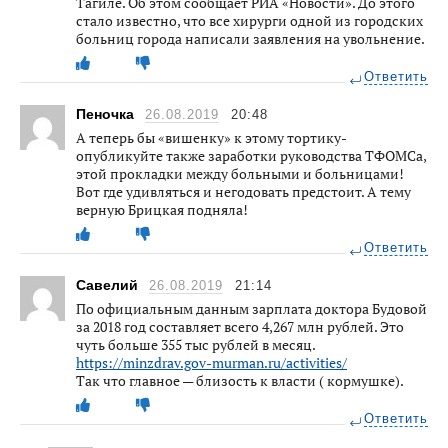
Тагиле. Об этом сообщает РИА «Новости». До этого
стало известно, что все хирурги одной из городских
больниц города написали заявления на увольнение.
Ответить
Пеночка
26.08.2019
20:48
А теперь бы «вишенку» к этому тортику-
опубликуйте также заработки руководства ТФОМСа,
этой прокладки между больными и больницами!
Вот где удивляться и негодовать предстоит. А тему
верную Брицкая подняла!
Ответить
Савелий
26.08.2019
21:14
По официальным данным зарплата доктора Будовой
за 2018 год составляет всего 4,267 млн рублей. Это
чуть больше 355 тыс рублей в месяц.
https://minzdrav.gov-murman.ru/activities/
Так что главное — близость к власти ( кормушке).
Ответить