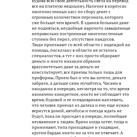
Будова всю свою деятельность свела на перевод
все на платную медицину, Наличие в корпусах
многочисленных касс по сбору денег с
огромным количеством персонала, которого
уже больше чем врачей. В здания больным даже
не подняться, неудобные нарочито завышенные
неправильно построенные многочисленные
ступени без перил, отсутствие пандусов.
Люди приезжают со всей области с надеждой на
помощь, поскольку в области не осталось
специалистов, а тут с них просто обдирают
деньги и никто никаким образом
вразумительно даже за деньги не
консультирует, все приемы только лишь для
проформы. Прием был и что вы хотели, деньги
забрали, а дальше сами мучайтесь. Часами в
ожидании в очередях, несмотря на то, что время
назначено конкретное, никто не соблюдает это
время, будовой и ее псевдоврачам наплевать,
что человек приехал из далека и ему еще нужно
вернутся домой, автобусы и поезда ждать не
будут, пока он просидел в очереди, полнейщее
неуважение к людям. Врачи когда хотят, тогда и
принимают, типа приходящие и уходящие,
кругом бардак никто ни за что не отвечает. А