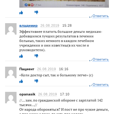
Ответить
владимир
26.08.2019
15:28
Эффективнее платить большие деньги медикам-
добившимся лучших результатов в лечении
больных, таких немного в каждом лечебном
учреждении и они известны(в их числе и
руководители).
Ответить
Пациент
26.08.2019
16:16
«Коли доктор сыт, так и больному легче» (с)
Ответить
opanasik
26.08.2019
17:10
//… зам. по гражданской обороне с зарплатой 142
тысячи…//
От народа обороняться? И пост не про чужие деньги,
а про наши с вами, то есть про налоги.