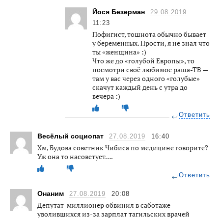
Йося Безерман
29.08.2019
11:23
Пофигист, тошнота обычно бывает
у беременных. Прости, я не знал что
ты «женщина» :)
Что же до «голубой Европы», то
посмотри своё любимое раша-ТВ —
там у вас через одного «голубые»
скачут каждый день с утра до
вечера :)
Ответить
Весёлый социопат
27.08.2019
16:40
Хм, Будова советник Чибиса по медицине говорите?
Уж она то насоветует….
Ответить
Онаним
27.08.2019
20:08
Депутат-миллионер обвинил в саботаже
уволившихся из-за зарплат тагильских врачей