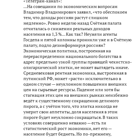
«Телеграм-канал»:
…На совещании по экономическим вопросам
Владимир Владимирович заявил, «что обеспокоен
тем, что доходы россиян растут слишком
медленно». Ровно неделю назад Счётная палата
отчиталась о снижении реальных доходов
населения на 1,3 %… Как так? Неужели агенты
Госдепа и пятой колонны проникли уже и в Счётную
палату, подло дезинформируя россиян?
Экономическая политика, построенная на
перераспределении национального богатства в
адрес предельно узкой группы правящей чекистско-
олигархической элитки, не может выглядеть иначе.
Средневековая рентная экономика, выстроенная в
путинской РФ, может «расти» исключительно в
одном случае — неуклонном повышении внешних
цен на сырьевые ресурсы. Падение или хотя бы
стагнация этих цен на внешних рынках неизбежно
ведёт к существенному сокращению делимого
пирога, а с учётом того, что элитка никогда не
умерит свои аппетиты, доля населения в этом
пироге будет неуклонно сокращаться. В таких
условиях совершенно неважно — есть ли
статистический рост экономики, нет его —
население будет беднеть. Но по-прежнему,