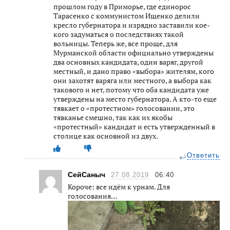
прошлом году в Приморье, где единорос
Тарасенко с коммунистом Ищенко делили
кресло губернатора и изрядно заставили кое-
кого задуматься о последствиях такой
вольницы. Теперь же, все проще, для
Мурманской области официально утверждены
два основных кандидата, один варяг, другой
местный, и дано право «выбора» жителям, кого
они захотят варяга или местного, а выбора как
такового и нет, потому что оба кандидата уже
утверждены на место губернатора. А кто-то еще
тявкает о «протестном» голосовании, это
тявканье смешно, так как их якобы
«протестный» кандидат и есть утвержденный в
столице как основной из двух.
Ответить
СейСаныч
27.08.2019
06:40
Короче: все идём к урнам. Для
голосования…