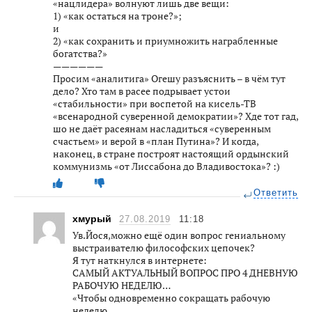
«нацлидера» волнуют лишь две вещи:
1) «как остаться на троне?»;
и
2) «как сохранить и приумножить награбленные
богатства?»
——————
Просим «аналитига» Огешу разъяснить – в чём тут
дело? Хто там в расее подрывает устои
«стабильности» при воспетой на кисель-ТВ
«всенародной суверенной демократии»? Хде тот гад,
шо не даёт расеянам насладиться «суверенным
счастьем» и верой в «план Путина»? И когда,
наконец, в стране построят настоящий ордынский
коммунизмь «от Лиссабона до Владивостока»? :)
Ответить
хмурый
27.08.2019
11:18
Ув.Йося,можно ещё один вопрос гениальному
выстраивателю философских цепочек?
Я тут наткнулся в интернете:
САМЫЙ АКТУАЛЬНЫЙ ВОПРОС ПРО 4 ДНЕВНУЮ
РАБОЧУЮ НЕДЕЛЮ…
«Чтобы одновременно сокращать рабочую
неделю