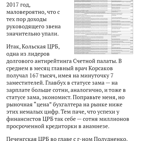
2017 год,
маловероятно, что с
тех пор доходы
руководящего звена
значительно упали.
Итак, Кольская ЦРБ,
одна из лидеров
долгового антирейтинга Счетной палаты. В
среднем в месяц главный врач Корсаков
получал 167 тысяч, имея на минуточку 7
заместителей. Главбух в статусе зама — на
зарплате больше сотни, аналогично, и тоже в
статусе зама, экономист. Поправьте меня, но
рыночная “цена” бухгалтера на рынке ниже
этих немалых цифр. Тем паче, что успехи у
финансистов ЦРБ так себе — сотня миллионов
просроченной кредиторки в анамнезе.
Печенгская ЦРБ во главе с г-ном Полудненко,