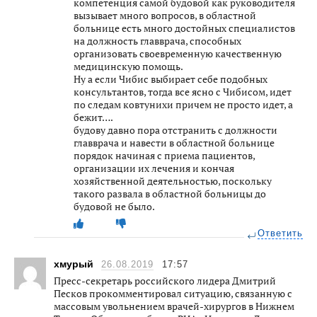
компетенция самой будовой как руководителя
вызывает много вопросов, в областной
больнице есть много достойных специалистов
на должность главврача, способных
организовать своевременную качественную
медицинскую помощь.
Ну а если Чибис выбирает себе подобных
консультантов, тогда все ясно с Чибисом, идет
по следам ковтунихи причем не просто идет, а
бежит….
будову давно пора отстранить с должности
главврача и навести в областной больнице
порядок начиная с приема пациентов,
организации их лечения и кончая
хозяйственной деятельностью, поскольку
такого развала в областной больницы до
будовой не было.
Ответить
хмурый
26.08.2019
17:57
Пресс-секретарь российского лидера Дмитрий
Песков прокомментировал ситуацию, связанную с
массовым увольнением врачей-хирургов в Нижнем