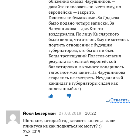
обиженно сказал Чарушников, —
давайте голосовать по-честному, по-
европейски — закрыто.
Голосовали бумажками. За Дядьева
было подано четыре записки. За
Чарушникова — две. Кто-то
воздержался. По лицу Кислярского
было видно, что это он. Ему не хотелось
портить отношений с будущим
губернатором, кто бы он ни был.
Когда трепещущий Полесов огласил
результаты честной европейской
баллотировки, в комнате воцарилось
тягостное молчание. На Чарушникова
старались не смотреть. Неудачливый
кандидат в губернаторы сидел как
оплеванный.» :)
Ответить
Йося Безерман
27.08.2019
10:22
Шо такое, который год встают с колен, а выше
плинтуса никак подняться не могут? :)
27.8.2019