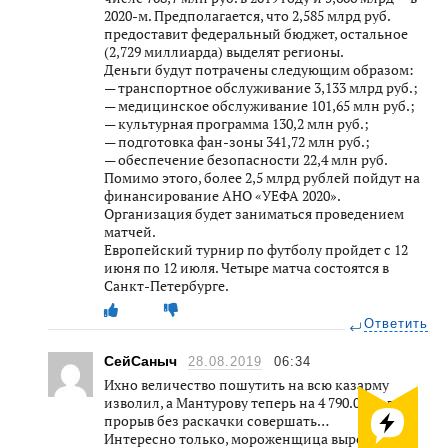
2020-м. Предполагается, что 2,585 млрд руб.
предоставит федеральный бюджет, остальное
(2,729 миллиарда) выделят регионы.
Деньги будут потрачены следующим образом:
— транспортное обслуживание 3,133 млрд руб.;
— медицинское обслуживание 101,65 млн руб.;
— культурная программа 130,2 млн руб.;
— подготовка фан-зоны 341,72 млн руб.;
— обеспечение безопасности 22,4 млн руб.
Помимо этого, более 2,5 млрд рублей пойдут на
финансирование АНО «УЕФА 2020».
Организация будет заниматься проведением
матчей.
Европейский турнир по футболу пройдет с 12
июня по 12 июля. Четыре матча состоятся в
Санкт-Петербурге.
Ответить
СейСаныч
28.08.2019
06:34
Ихно величество пошутить на всю казарму
изволил, а Мантурову теперь на 4 790.00 надо
прорыв без раскачки совершать…
Интересно только, мороженщица выросла в