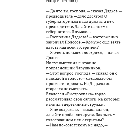
Ильф и Петров :)
———
— Да что вы, господа, — сказал Дядьев, —
предводитель — дело десятое! О
губернаторе нам надо думать, а не о
предводителе. Давайте начнем с
губернатора. Я думаю…
— Господина Дядьева! — восторженно
закричал Полесов. — Кому же еще взять
власть над всей губернией?
— Я очень польщен доверием, — начал
Дядьев.
Но тут выступил внезапно
покрасневший Чарушников.
— Этот вопрос, господа, — сказал он с
надсадой в голосе, — следовало бы
провентилировать. На Дядьева он
старался не смотреть.
Владелец «Быстроупака» гордо
рассматривал свои сапоги, на которые
налипли деревянные стружки.
— Я не возражаю, — вымолвил он, —
давайте пробаллотируем. Закрытым
голосованием или открытым?
— Нам по-советскому не надо, —