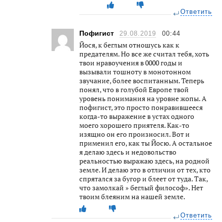
Ответить
Пофигист
29.08.2019
00:44
Йося, к беглым отношусь как к
предателям. Но все же считал тебя, хоть
твои нравоучения в 0000 годы и
вызывали тошноту в монотонном
звучание, более воспитанным. Теперь
понял, что в голубой Европе твой
уровень понимания на уровне жопы. А
пофигист, это просто понравившееся
когда-то выражение в устах одного
моего хорошего приятеля. Как-то
изящно он его произносил. Вот и
применил его, как ты Йосю. А остальное
я делаю здесь и недовольство
реальностью выражаю здесь, на родной
земле. И делаю это в отличии от тех, кто
спрятался за бугор и блеет от туда. Так,
что замолкай » беглый философ». Нет
твоим блеяним на нашей земле.
Ответить