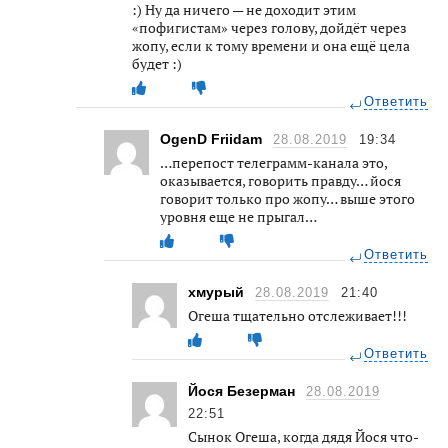
:) Ну да ничего — не доходит этим
«пофигистам» через голову, дойдёт через
жопу, если к тому времени и она ещё цела
будет :)
Ответить
OgenD Friidam
28.08.2019
19:34
…перепост телеграмм-канала это,
оказывается, говорить правду… йося
говорит только про жопу… выше этого
уровня еще не прыгал…
Ответить
хмурый
28.08.2019
21:40
Огеша тщательно отслеживает!!!
Ответить
Йося Безерман
28.08.2019
22:51
Сынок Огеша, когда дядя Йося что-