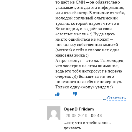
то даёт из СМИ — он обязательно
указывает, откуда эта информация,
или кто её автор. В отличие от тебя,
молодой сопливый ольгинский
тролль, который нароет что-то в
Википедии, и выдаёт за свои
«светлые мысли» :) Ну да здесь
никто ошибиться не может —
поскольку собственных мыслей
(мозгов) у тебя в голове нет, одна
навозная жижа :)
А про «жопу» — это да. Ты молодец,
что заострил на этом внимание,
ведь это тебя интересует в первую
очередь :))) Больше ты ничего
полезного для себя не почерпнул.
Только одну «жопу» увидел :)
Ответить
OgenD Friidam
29.08.2019
09:43
…вот, что и требовалось
доказать…