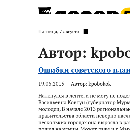
Пятница, 7 августа
Автор:
kpob
Ошибки советского пла
19.06.2015
Автор:
kpobokok
Наткнулся в ленте, и не могу не по
Васильевна Ковтун (губернатор Мур
молодец. В начале 2013 региональны
правительства области неверно насчи
нескольких городах она выросла в ра
пошел на улицы. Может даже и к Мар