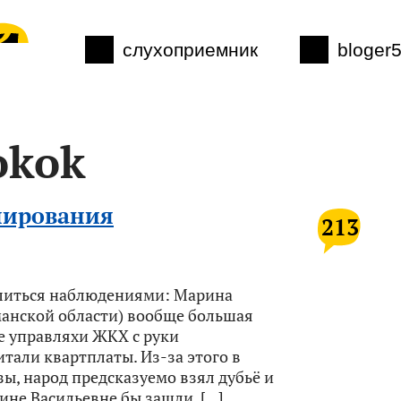
слухоприемник
bloger
okok
нирования
213
делиться наблюдениями: Марина
манской области) вообще большая
е управляхи ЖКХ с руки
тали квартплаты. Из-за этого в
зы, народ предсказуемо взял дубьё и
ине Васильевне бы зашли, […]