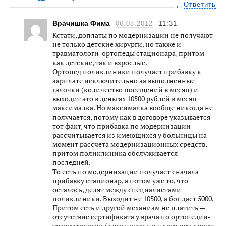
Ответить
Врачишка Фима
06.08.2012
11:31
Кстати, доплаты по модернизации не получают
не только детские хирурги, но также и
травматологи-ортопеды стационара, притом
как детские, так и взрослые.
Ортопед поликлиники получает прибавку к
зарплате исключительно за выполненные
галочки (количество посещений в месяц) и
выходит это в деньгах 10500 рублей в месяц
максималка. Но максималка вообще никогда не
получается, потому как в договоре указывается
тот факт, что прибавка по модернизации
рассчитывается из имеющихся у больницы на
момент рассчета модернизационных средств,
притом поликлиника обслуживается
последней.
То есть по модернизации получает сначала
прибавку стационар, а потом уже то, что
осталось, делят между специалистами
поликлиники. Выходит не 10500, а бог даст 5000.
Притом есть и другой механизм не платить —
отсутствие сертификата у врача по ортопедии-
травматологии (а его почти ни у кого нет, кроме