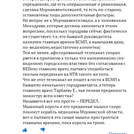
учреждениях, где есть операционные и реанимация,
сделана Мурманвентиляцией, то есть по-старому,
установлены лишь дополнительные фильтры.
Но вопрос не к Мурманвентиляции, а к чиновникам
Минздрава, которые должны заниматься этими
вопросами, поскольку горздрава сейчас фактически
не существует, т.к. его бывший руководитель
назначен главным врачом БСМП, а нынешняя дама,
по-видимому,недостаточно компетна)
Тем не менее, афилированный телеканал упорно
рвется в приемную к только что назначенному (по-
видимому городскими властями без согласования с
REDом) главному врачу, пытаясь уподобиться
гнилым передачкам на НТВ такого же типа.
Что же этот телеканал не пошёл в гости в БСМП к
бывшему начальнику горздравотдела, а теперь
главному врачу Тарбаеву Е., чья личная преданность
министру всем известна?
Называется всё это просто — ПЕРЕДЕЛ.
Мышиный король и его преданные мышки скоро
покинут корабль медицины Мурманской области,
вот и пытаются эти самые мышки пристроиться
главными врачами, пока король на троне.