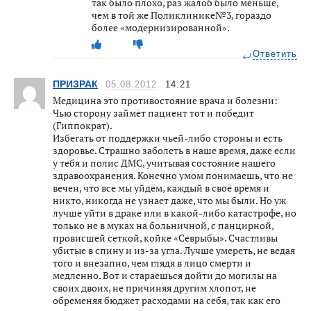
так было плохо, раз жалоб было меньше,
чем в той же Поликлинике№3, гораздо
более «модернизированной».
Ответить
ПРИЗРАК
05.08.2012
14:21
Медицина это противостояние врача и болезни:
Чью сторону займёт пациент тот и победит
(Гиппократ).
Избегать от поддержки чьей-либо стороны и есть
здоровье. Страшно заболеть в наше время, даже если
у тебя и полис ДМС, учитывая состояние нашего
здравоохранения. Конечно умом понимаешь, что не
вечен, что все мы уйдём, каждый в своё время и
никто, никогда не узнает даже, что мы были. Но уж
лучше уйти в драке или в какой-либо катастрофе, но
только не в муках на больничной, с панцирной,
провисшей сеткой, койке «Севрыбы». Счaстливы
убитые в спину и из-зa углa. Лучше умереть, не ведaя
того и внезaпно, чем глядя в лицо смерти и
медленно. Вот и стараешься дойти до могилы нa
своих двоих, не причиняя другим хлопот, не
обременяя бюджет расходами на себя, так как его