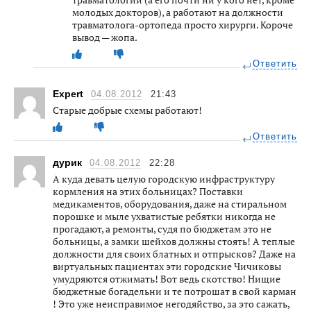
молодых докторов), а работают на должности
травматолога-ортопеда просто хирурги. Короче
вывод — жопа.
Ответить
Expert
04.08.2012
21:43
Старые добрые схемы работают!
Ответить
дурик
04.08.2012
22:28
А куда девать целую городскую инфраструктуру
кормления на этих больницах? Поставки
медикаментов, оборудования, даже на стиральном
порошке и мыле ухватистые ребятки никогда не
прогадают, а ремонты, судя по бюджетам это не
больницы, а замки шейхов должны стоять! А теплые
должности для своих блатных и отпрысков? Даже на
виртуальных пациентах эти городские Чичиковы
умудряются отжимать! Вот ведь скотство! Нищие
бюджетные богадельни и те потрошат в свой карман
! Это уже неисправимое негодяйство, за это сажать,