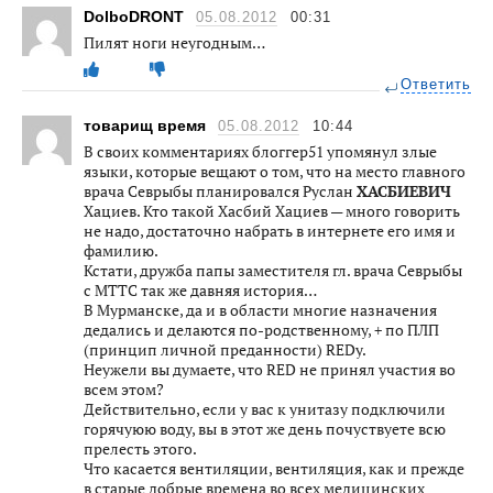
DolboDRONT
05.08.2012
00:31
Пилят ноги неугодным…
Ответить
товарищ время
05.08.2012
10:44
В своих комментариях блоггер51 упомянул злые
языки, которые вещают о том, что на место главного
врача Севрыбы планировался Руслан
ХАСБИЕВИЧ
Хациев. Кто такой Хасбий Хациев — много говорить
не надо, достаточно набрать в интернете его имя и
фамилию.
Кстати, дружба папы заместителя гл. врача Севрыбы
с МТТС так же давняя история…
В Мурманске, да и в области многие назначения
дедались и делаются по-родственному, + по ПЛП
(принцип личной преданности) REDу.
Неужели вы думаете, что RED не принял участия во
всем этом?
Действительно, если у вас к унитазу подключили
горячуюю воду, вы в этот же день почуствуете всю
прелесть этого.
Что касается вентиляции, вентиляция, как и прежде
в старые добрые времена во всех медицинских