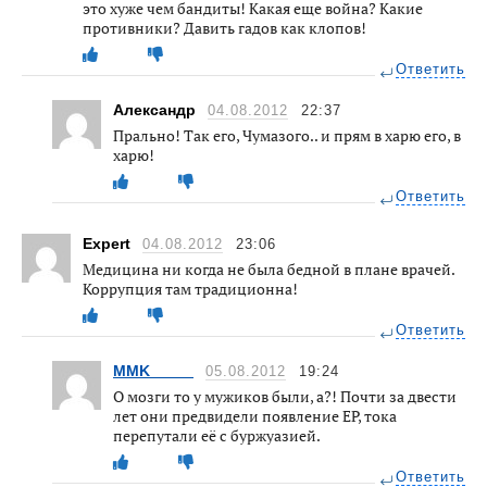
это хуже чем бандиты! Какая еще война? Какие
противники? Давить гадов как клопов!
Ответить
Александр
04.08.2012
22:37
Прально! Так его, Чумазого.. и прям в харю его, в
харю!
Ответить
Expert
04.08.2012
23:06
Медицина ни когда не была бедной в плане врачей.
Коррупция там традиционна!
Ответить
MMK_____
05.08.2012
19:24
О мозги то у мужиков были, а?! Почти за двести
лет они предвидели появление ЕР, тока
перепутали её с буржуазией.
Ответить