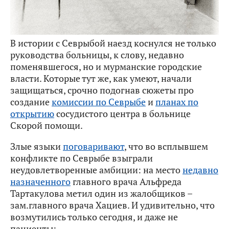
В истории с Севрыбой наезд коснулся не только
руководства больницы, к слову, недавно
поменявшегося, но и мурманские городские
власти. Которые тут же, как умеют, начали
защищаться, срочно подогнав сюжеты про
создание
комиссии по Севрыбе
и
планах по
открытию
сосудистого центра в больнице
Скорой помощи.
Злые языки
поговаривают
, что во всплывшем
конфликте по Севрыбе взыграли
неудовлетворенные амбиции: на место
недавно
назначенного
главного врача Альфреда
Тартакулова метил один из жалобщиков –
зам.главного врача Хациев. И удивительно, что
возмутились только сегодня, и даже не
пациенты: