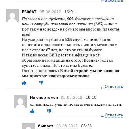
Е606АТ
05.08.2012
16:01
По словам полицейского, 90% бумажек о посещении
наших сотрудников этой поликлиники (№3) — липа
Вот так у нас везде- на бумаге мы впереди планеты
всей.
Но умирают мужики в 50% случаев не дожив до
пенсии. а продолжительность жизни у мужиков у
нас в стране 67 лет, но это опять на бумаге…
И так во всем: ВВП растет, инфляции нет,
образование и медицина огого! Военка- только
суньтесь к нам! Но это все на бумаге…
Оптять повторюсь :
В этой стране мы не хозяева-
мы простые квартиросьемщики
Ответить
Не спортсмен
05.08.2012
18:10
олимпиада лучший показатель пиздежа власти.
Ответить
бывает
06.08.2012
08:28