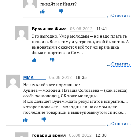
пиздЯт и пИздят?
Ответить
Врачишка Фима
06.08.2012
11:41
Это выгодно. Умер молодым — не надо платить
пенсию. Всё к тому и устроено, чтоб было так. А
виноватыми окажется всё тот же врачишка
Фима и портняжка Сима.
Ответить
MMK_____
05.08.2012
19:35
Не, ну какбэ все нормально:
Хуциев — молодец, Наташа Соловьева — (как всегда)
особенно
молодец, СК тоже молодцы.
И шо дальше? Будем ждать результатов вскрытия….
которое покажет — молодцы ли на самом деле
последние товарищи в вышеупомянутом списке…
Ответить
товарищ время
06.08.2012
12:38