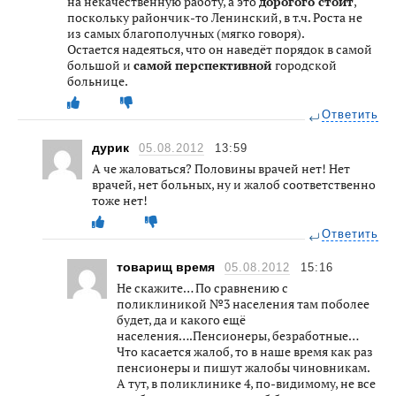
на некачественную работу, а это
дорогого стоит
,
поскольку райончик-то Ленинский, в т.ч. Роста не
из самых благополучных (мягко говоря).
Остается надеяться, что он наведёт порядок в самой
большой и
самой перспективной
городской
больнице.
Ответить
дурик
05.08.2012
13:59
А че жаловаться? Половины врачей нет! Нет
врачей, нет больных, ну и жалоб соответственно
тоже нет!
Ответить
товарищ время
05.08.2012
15:16
Не скажите… По сравнению с
поликлиникой №3 населения там поболее
будет, да и какого ещё
населения….Пенсионеры, безработные…
Что касается жалоб, то в наше время как раз
пенсионеры и пишут жалобы чиновникам.
А тут, в поликлинике 4, по-видимому, не все