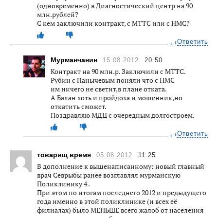
(одновременно) в Диагностический центр на 90
млн.рублей?
С кем заключили контракт, с МТТС или с НМС?
Ответить
Мурманчанин
15.08.2012
20:50
Контракт на 90 млн.р. Заключили с МТТС.
Рубин с Панычевым поняли что с НМС
им ничего не светит,в плане отката.
А Балан хоть и пройдоха и мошенник,но
откатить сможет.
Поздравляю МДЦ с очередным долгостроем.
Ответить
товарищ время
05.08.2012
11:25
В дополнение к вышенаписанному: новый главный
врач Севрыбы ранее возглавлял мурманскую
Поликлинику 4 .
При этом по итогам последнего 2012 и предыдущего
года именно в этой поликлинике (и всех её
филиалах) было МЕНЬШЕ всего жалоб от населения