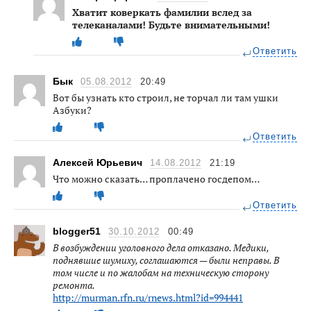
Хватит коверкать фамилии вслед за
телеканалами! Будьте внимательными!
Ответить
Бык
05.08.2012
20:49
Вот бы узнать кто строил, не торчал ли там ушки
Азбуки?
Ответить
Алексей Юрьевич
14.08.2012
21:19
Что можно сказать… проплачено госдепом…
Ответить
blogger51
30.10.2012
00:49
В возбуждении уголовного дела отказано. Медики,
поднявшие шумиху, соглашаются — были неправы. В
том числе и по жалобам на техническую сторону
ремонта.
http://murman.rfn.ru/rnews.html?id=994441