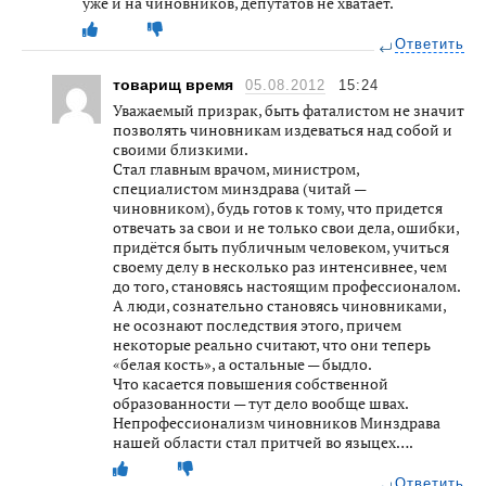
уже и на чиновников, депутатов не хватает.
Ответить
товарищ время
05.08.2012
15:24
Уважаемый призрак, быть фаталистом не значит
позволять чиновникам издеваться над собой и
своими близкими.
Стал главным врачом, министром,
специалистом минздрава (читай —
чиновником), будь готов к тому, что придется
отвечать за свои и не только свои дела, ошибки,
придётся быть публичным человеком, учиться
своему делу в несколько раз интенсивнее, чем
до того, становясь настоящим профессионалом.
А люди, сознательно становясь чиновниками,
не осознают последствия этого, причем
некоторые реально считают, что они теперь
«белая кость», а остальные — быдло.
Что касается повышения собственной
образованности — тут дело вообще швах.
Непрофессионализм чиновников Минздрава
нашей области стал притчей во языцех….
Ответить