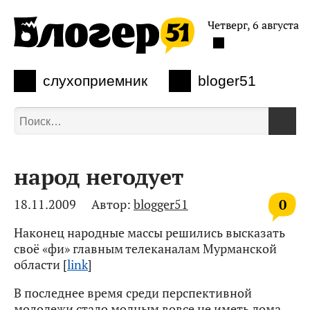
Четверг, 6 августа
слухоприемник
bloger51
народ негодует
0
18.11.2009
Автор:
blogger51
Наконец народные массы решились высказать
своё «фи» главным телеканалам Мурманской
области [
link
]
В последнее время среди перспективной
молодежи стало модным вовсе не иметь дома