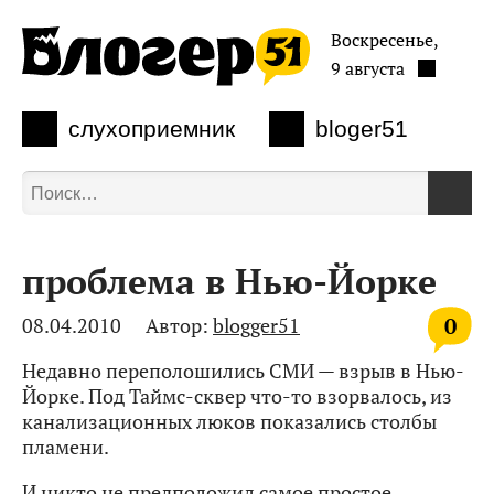
Воскресенье,
9 августа
слухоприемник
bloger51
проблема в Нью-Йорке
0
08.04.2010
Автор:
blogger51
Недавно переполошились СМИ — взрыв в Нью-
Йорке. Под Таймс-сквер что-то взорвалось, из
канализационных люков показались столбы
пламени.
И никто не предположил самое простое