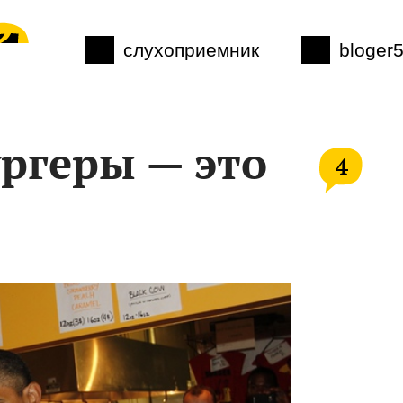
слухоприемник
bloger
ргеры — это
4