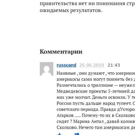
правительства нет ни понимания ст
ожидаемых результатов.
Комментарии
russcand
25.06.2010
21:43
Наивные , они думают , что америко
америкосы сами могут поиметь без 
Размечтались о триллионе — неужел
Медведевские проекты 5-летнией да
них уже молчат. Деньги освоили. У те
России пусть дальше народ тупеет. 
советского периода. Правда дУхторо
Агарков ….. Почему-то их в Сколково 
сидят ? Марина Антал , давай колок
Сколково. Нечего там америкосам д