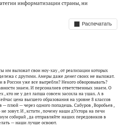
ратегии информатизации страны, ни
Распечатать
сы им выложат свои ноу-хау , от реализации которых
дележа с другими. Амеры даже денег своих не выложат.
и в России уже все выгребли? Некого обворовывать?
вности знаем. И персоналиев ответственных знаем. О
х , кто не у дел лапша совсем засохла на ушах. А в
Сейчас цена высшего образования на уровне 8 классов
в — плюй — через одного попадешь. Сабуров , Воробьев ,
не зовут. И , кстати , почему наши дУхтора на печи
виум собирай , да отправляйте наших передовиков в
елать — наши лучше освоют.