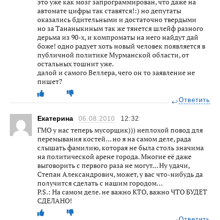
это уже как мозг запрограммирован, что даже на
автомате цифры так ставятся!:) но депутаты
оказались бдительными и достаточно твердыми
но за Тананыкиным так же тянется шлейф разного
дерьма из 90-х, и компроматы на него найдут дай
боже! одно радует хоть новый человек появляется в
публичной политике Мурманской области, от
остальных тошнит уже.
далой и самого Веллера, чего он то заявление не
пишет?
Ответить
Екатерина
06.08.2010
12:32
ГМО у нас теперь мусорщик))) неплохой повод для
перемывания костей… но я на самом деле, рада
слышать фамилию, которая не была столь значима
на политической арене города. Многие её даже
выговорить с первого раза не могут… Ну удачи,
Степан Александрович, может, у вас что-нибудь да
получится сделать с нашим городом…
P.S.: На самом деле. не важно КТО, важно ЧТО БУДЕТ
СДЕЛАНО!
Ответить