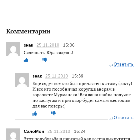
Комментарии
знак
25.11.2010
15:06
Сядешь ты Юра сядешь!
Ответить
знак
25.11.2010
15:39
Ещё сядут все кто был причастен к этому факту!
И все кто пособничал корупцианерам в
горсовете Мурманска! Вся ваша шайка получит
по заслугам и приговор будет самым жестоким
для вас поверь:)
Ответить
СалоМон
25.11.2010
16:24
Этот полубульбаш пархатый как всегда выкрутится.