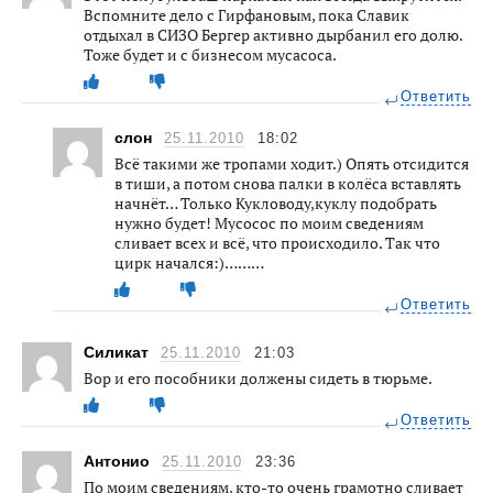
Вспомните дело с Гирфановым, пока Славик
отдыхал в СИЗО Бергер активно дырбанил его долю.
Тоже будет и с бизнесом мусасоса.
Ответить
слон
25.11.2010
18:02
Всё такими же тропами ходит.) Опять отсидится
в тиши, а потом снова палки в колёса вставлять
начнёт… Только Кукловоду,куклу подобрать
нужно будет! Мусосос по моим сведениям
сливает всех и всё, что происходило. Так что
цирк начался:)………
Ответить
Силикат
25.11.2010
21:03
Вор и его пособники должены сидеть в тюрьме.
Ответить
Антонио
25.11.2010
23:36
По моим сведениям, кто-то очень грамотно сливает