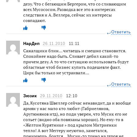
дезу. Что с бегающим Бергером, что со сливающим
всех Мусососом. Разводка все это в интересах
следствия и А. Веллера, сейчас их интересы
совпадают.
Ответить
НарДеп
26.11.2010
11:11
Сажалщики блин… читаешь и смешно становится.
Спокойнее надо быть. Сливает дебил какой-то
причем дезу. А то что ситуацию использовать будут
областные чтоб бизнес купить подешевле факт.
Цирк бы только не устраивали…
Ответить
Зюзик
29.11.2010
12:10
Да, Кусотяна Швеллер сейчас ненавидит, да и вообще
армян у нас мало кто любит (Габриелянов,
Арутюнянов итд), но поди уверен, что Мусик его не
сольет (видно оба повязаны хорошо). Но ему-то в
«Желтом Курятнике » под крылом Митриенки
тепло! А вот Меггеру неуютно, заметался,
понимаешь, боится… Мусик-то точно на героя не