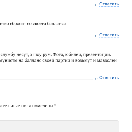
Ответить
ство сбросит со своего балланса
Ответить
е службу несут, а шоу рум. Фото, юбилеи, презентации.
мунисты на балланс своей партии и возьмут и мавзолей
Ответить
зательные поля помечены
*