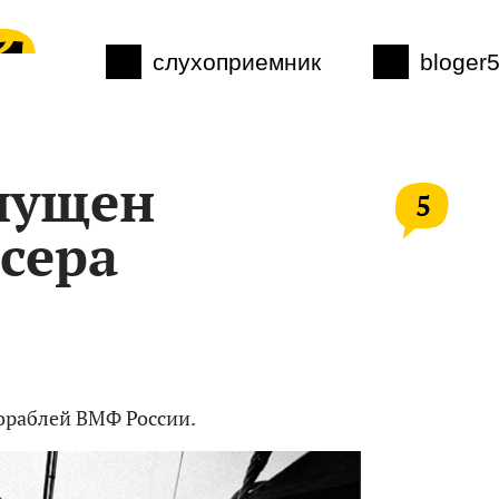
слухоприемник
bloger
пущен
5
сера
кораблей ВМФ России.