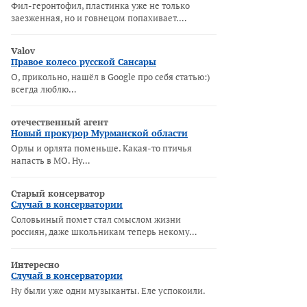
Фил-геронтофил, пластинка уже не только
заезженная, но и говнецом попахивает.…
Valov
Правое колесо русской Сансары
О, прикольно, нашёл в Google про себя статью:)
всегда люблю…
отечественный агент
Новый прокурор Мурманской области
Орлы и орлята поменьше. Какая-то птичья
напасть в МО. Ну…
Старый консерватор
Случай в консерватории
Соловьиный помет стал смыслом жизни
россиян, даже школьникам теперь некому…
Интересно
Случай в консерватории
Ну были уже одни музыканты. Еле успокоили.