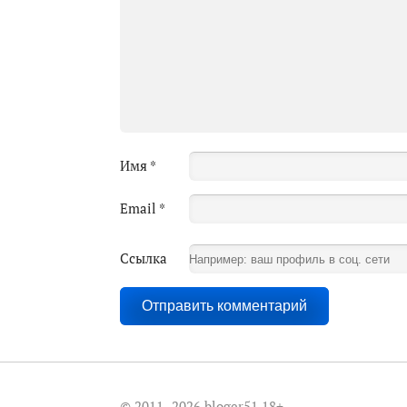
Имя
*
Email
*
Ссылка
© 2011–2026 bloger51
18+