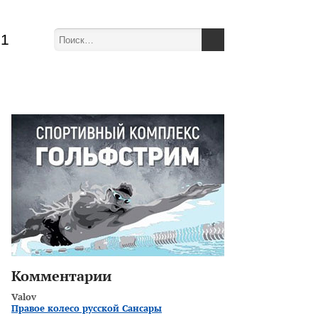
51
Комментарии
Valov
Правое колесо русской Сансары