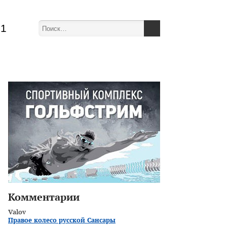
51
Комментарии
Valov
Правое колесо русской Сансары