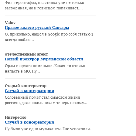
Фил-геронтофил, пластинка уже не только
заезженная, но и говнецом попахивает.…
Valov
Правое колесо русской Сансары
О, прикольно, нашёл в Google про себя статью:)
всегда люблю…
отечественный агент
Новый прокурор Мурманской области
Орлы и орлята поменьше. Какая-то птичья
напасть в МО. Ну…
Старый консерватор
Случай в консерватории
Соловьиный помет стал смыслом жизни
россиян, даже школьникам теперь некому…
Интересно
Случай в консерватории
Ну были уже одни музыканты. Еле успокоили.