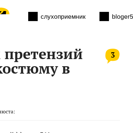
слухоприемник
bloger
 претензий
3
 костюму в
нюста: