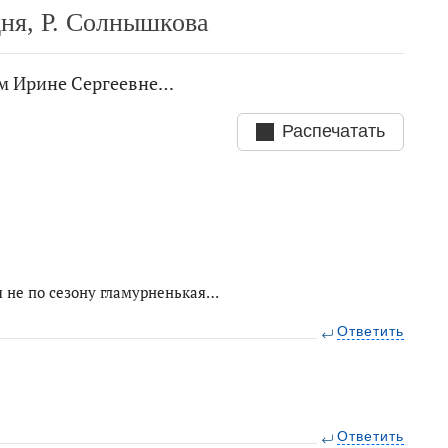
дня, Р. Солнышкова
м Ирине Сергеевне…
Распечатать
не по сезону гламурненькая…
Ответить
Ответить