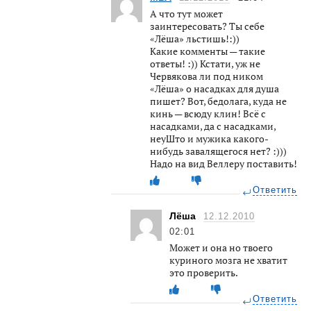
А что тут может
заинтересовать? Ты себе
«Лёша» льстишь!:))
Какие комменты — такие
ответы! :)) Кстати, уж не
Червякова ли под ником
«Лёша» о насадках для душа
пишет? Вот, бедолага, куда не
кинь — всюду клин! Всё с
насадками, да с насадками,
неуШто и мужика какого-
нибудь завалящегося нет? :)))
Надо на вид Веллеру поставить!
Ответить
Лёша
12.12.2010
02:01
Может и она но твоего
куриного мозга не хватит
это проверить.
Ответить