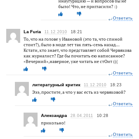
инаугурацию — и вопросов бы не
было! Что, не пригласили? :)
Ответить
La Furia
11.12.2010
18:21
То, что на голове у Ивановой (это та, что спиной
стоит?), было в моде лет так пять-семь назад…
Кстати, кто знает, что представляет собой Червякова
как журналист? Где бы почитать ею написанное?
«Вечерний»,наверное, уже читать не стОит (((
Ответить
литературный критик
11.12.2010
18:23
Эээ, простите, а что у вас есть из червяковой?
Ответить
Александра
28.04.2011
10:28
прикольно!
Ответить