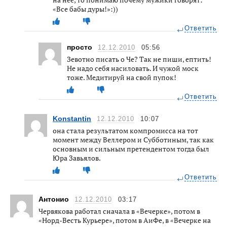
«Все бабы дуры!»:))
Ответить
просто
12.12.2010
05:56
Зевотно писать о Че? Так не пиши, ептить!
Не надо себя насиловать. И чужой моск
тоже. Медитируй на свой пупок!
Ответить
Konstantin
12.12.2010
10:07
она стала результатом компромисса на тот
момент между Веллером и Субботиным, так как
основным и сильным претендентом тогда был
Юра Завьялов.
Ответить
Антонио
12.12.2010
03:17
Червякова работал сначала в «Вечерке», потом в
«Норд-Весть Курьере», потом в АиФе, в «Вечерке на