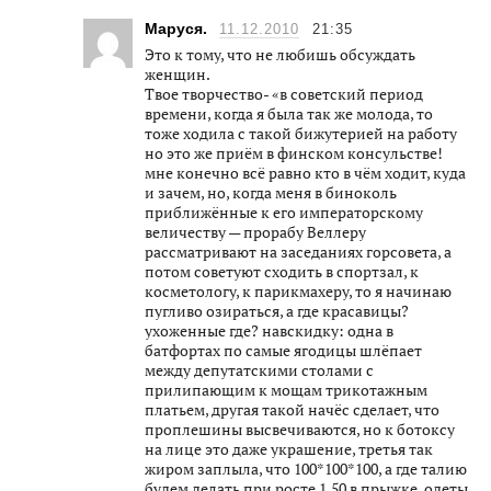
Маруся.
11.12.2010
21:35
Это к тому, что не любишь обсуждать
женщин.
Твое творчество- «в советский период
времени, когда я была так же молода, то
тоже ходила с такой бижутерией на работу
но это же приём в финском консульстве!
мне конечно всё равно кто в чём ходит, куда
и зачем, но, когда меня в биноколь
приближённые к его императорскому
величеству — прорабу Веллеру
рассматривают на заседаниях горсовета, а
потом советуют сходить в спортзал, к
косметологу, к парикмахеру, то я начинаю
пугливо озираться, а где красавицы?
ухоженные где? навскидку: одна в
батфортах по самые ягодицы шлёпает
между депутатскими столами с
прилипающим к мощам трикотажным
платьем, другая такой начёс сделает, что
проплешины высвечиваются, но к ботоксу
на лице это даже украшение, третья так
жиром заплыла, что 100*100*100, а где талию
будем делать при росте 1,50 в прыжке, одеты