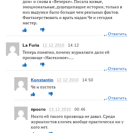
дом» и снова в «Вечерке». Писала живые,
эмоциональные, душещипащие истории, только в
них выдумки было больше чем реальных фактов.
Фантазерствовать и врать мадам Че и сегодня
мастер.
Ответить
La Furia
12.12.2010
14:12
Теперь понятно, почему журналюги дали ей
прозвище «Насекомое»….
Ответить
Konstantin
12.12.2010
14:50
Че и пустота
Ответить
просто
13.12.2010
00:46
Никто ей такого прозвища не давал. Среди
журналистов кличек вообще практически ни у
кого нет.