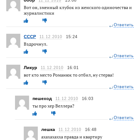
бобр
11.12.2010
15:08
Вот он, змеиный клубок из женского одиночества и
журналистики
Ответить
CCCP
11.12.2010
15:24
Вздрочнул.
Ответить
Ликур
11.12.2010
16:01
вот кто место Романюк то отбил, ну стерва!
Ответить
пешеход
11.12.2010
16:03
ты про хер Веллера?
Ответить
лешка
11.12.2010
16:48
ахахахахха правда и квартиру