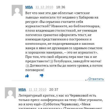
МВА
11.12.2010
18:36
Вот что мне эти две облезлые «светские
львицы» написали тут недавно у Хабарова на
ресурсе «Вы серьезно считаете себя
журналисткой? Извините, но библиотекарша,
плохо владеющая стилистикой, не умеющая
логически грамотно оформлять текст, не
имеющая представления о построении и
композиции, не подозревающая о законах
жанра и явно не дружащая со здравым смыслом
и хорошими манерами, — это не журналист».
При том, что свой образец пера мне так и не
предоставили!:)) Голубушки, завидуйте молча!
:)) Дотянитесь хотя бы до моего уровня, а потом
поговорим!
Ответить
МВА
11.12.2010
20:37
Литературный критик, у нас из Червяковой есть
только пресс-конференции на тему «Мне угрожали,
но я хочу ещё» (Субботин/Червякова), «Меня
заставляли, а я отказалась» (Тананыкин/Червякова)