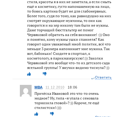
стиля, красоты я в них не заметила, а если смыть
ещё и косметику, густо напомаженную на лицо,
то боюсь картина будет не для слабонервных.
Более того, судя по тому, как равнодушно на них
смотрят окружающие мужчины, то они как
говорится и на хер никому там были не нужны.
Даже торчащий бюстгальтер не помог
Червяковой обратить на себя внимание! :)) Оно
и понятно, кому нужны ушки спаниеля? Как
говорит один уважаемый мной политик, всё что
меньше 3 размера напоминает мне мужика. Так
вот, бабоньки! Сходите в спортзал, к
косметологу, в парикмахерскую!:)) Заколки
Червяковой это вообще что-то из детского сада
ясельной группы! У внучки видимо тиснула?:))
Ответить
МВА
11.12.2010
18:06
Причёска Ивановой это что-то очень
модное? Ну, типа «я упала с сеновала
тормозила гловой»?:)) Короче, те ещё
стилистски!:)))