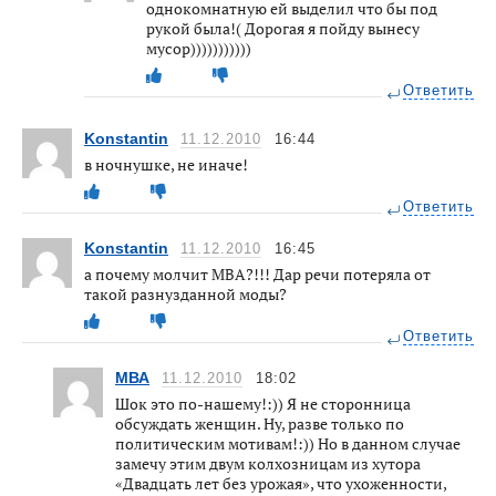
однокомнатную ей выделил что бы под
рукой была!( Дорогая я пойду вынесу
мусор)))))))))))
Ответить
Konstantin
11.12.2010
16:44
в ночнушке, не иначе!
Ответить
Konstantin
11.12.2010
16:45
а почему молчит МВА?!!! Дар речи потеряла от
такой разнузданной моды?
Ответить
МВА
11.12.2010
18:02
Шок это по-нашему!:)) Я не сторонница
обсуждать женщин. Ну, разве только по
политическим мотивам!:)) Но в данном случае
замечу этим двум колхозницам из хутора
«Двадцать лет без урожая», что ухоженности,