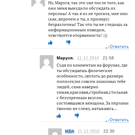
Ну, Маруся, так это уже после того, как
они меня вынудили обсуждать их
персоны! А так я их не трогала, мне они
(как, впрочем и ты, к примеру)
безразличны! Так что ты не следишь за
информационным поводом,
чувствуется оторванность! :))
Ответить
Маруся.
11.12.2010
21:58
Судя по комментам на форумах, где
ты обсуждаешь физические
особенности, (вплоть до размера
пиписек)не совсем знакомых тебе
людей, сама наверно
умная,красивая,стройная,стильная
с безупречным вкусом,
состоявшаяся женщина. За перлами
твоими не слежу, натыкаюсь…
Ответить
МВА
11.12.2010
22:30