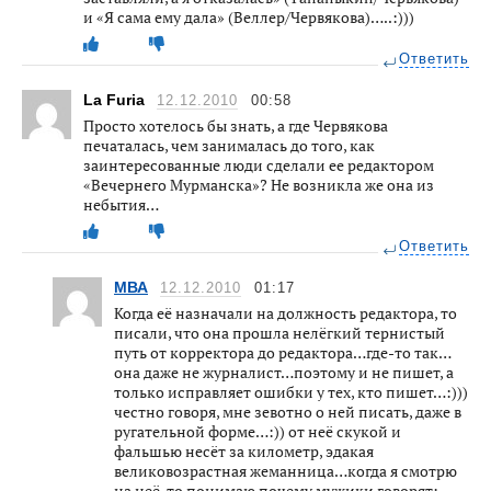
и «Я сама ему дала» (Веллер/Червякова)…..:)))
Ответить
La Furia
12.12.2010
00:58
Просто хотелось бы знать, а где Червякова
печаталась, чем занималась до того, как
заинтересованные люди сделали ее редактором
«Вечернего Мурманска»? Не возникла же она из
небытия…
Ответить
МВА
12.12.2010
01:17
Когда её назначали на должность редактора, то
писали, что она прошла нелёгкий тернистый
путь от корректора до редактора…где-то так…
она даже не журналист…поэтому и не пишет, а
только исправляет ошибки у тех, кто пишет…:)))
честно говоря, мне зевотно о ней писать, даже в
ругательной форме…:)) от неё скукой и
фальшью несёт за километр, эдакая
великовозрастная жеманница…когда я смотрю
на неё, то понимаю почему мужики говорят: