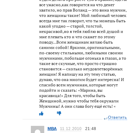
все ужасно,как говорится на что денег
хватило, но прав Воланд — это вина мужчин,
что женщины такие! Мой любимый человек
всегда мне так говорит, что ты можешь быть
какой угодно — старой, толстой,
некрасивой,но я тебя люблю всей душой и
мне плевать кто и что скажет по этому
поводу…Всем женщинам желаю быть
самими собой! Яркими, оригинальными,
по-своему стильными, любимыми своими
мужчинами, побольше огонька в глазах, а то
такие все скучные, что просто страшно
становится — сколько неудовлетворённых
женщин! Я напишу на эту тему статью,
думаю, что она многим будет интересна! И
спасибо всем мужчинам, которые могут
подойти и сказать: «Марина, вы
красавица!» Для того, чтобы быть
Женщиной, нужно чтобы тебя окружали
Мужчины! А они слава богу ещё есть! «
Ответить
МВА
11.12.2010
21:48