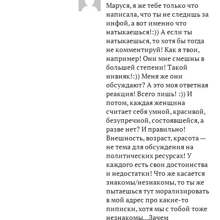
Маруся, я же тебе только что
написала, что ты не следишь за
инфой, а вот именно что
натыкаешься!:)) А если ты
натыкаешься, то хотя бы тогда
не комментируй! Как я твои,
например! Они мне смешны в
большей степени! Такой
нивняк!:)) Меня же они
обсуждают? А это моя ответная
реакция! Всего лишь! :)) И
потом, каждая женщина
считает себя умной, красивой,
безупречной, состоявшейся, а
разве нет? И правильно!
Внешность, возраст, красота —
не тема для обсуждения на
политических ресурсах! У
каждого есть свои достоинства
и недостатки! Что же касается
знакомы/незнакомы, то ты же
пытаешься тут морализировать
в мой адрес про какие-то
пиписки, хотя мы с тобой тоже
незнакомы…Зачем