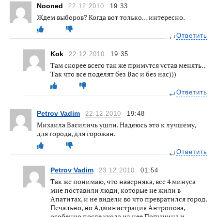
Nooned
22.12.2010
19:33
Ждем выборов? Когда вот только… интересно.
Ответить
Kok
22.12.2010
19:35
Там скорее всего так же примутся устав менять..
Так что все поделят без Вас и без нас)))
Ответить
Petrov Vadim
22.12.2010
19:48
Михаила Василичь ушли. Надеюсь это к лучшему,
для города, для горожан.
Ответить
Petrov Vadim
23.12.2010
01:54
Так же понимаю, что наверняка, все 4 минуса
мне поставили люди, которые не жили в
Апатитах, и не видели во что превратился город.
Печально, но Администрация Антропова,
особенно после ухода из нее Попушина и