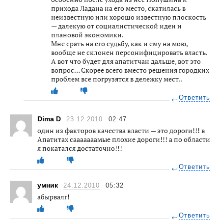
прихода Ладана на его место, скатилась в
неизвестную или хорошо известную плоскость
— далекую от социалистической идеи и
плановой экономики.
Мне срать на его судьбу, как и ему на мою,
вообще не склонен персонифицировать власть.
А вот что будет для апатитчан дальше, вот это
вопрос… Скорее всего вместо решения городких
проблем все погрузятся в дележку мест..
Ответить
Dima D
23.12.2010
02:47
один из факторов качества власти — это дороги!!! в
Апатитах сааааааамые плохие дороги!!! а по области
я покатался достаточно!!!
Ответить
умник
24.12.2010
05:32
абырвалг!
Ответить