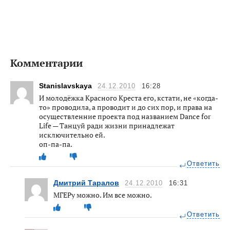
Комментарии
Stanislavskaya
24.12.2010
16:28
И молодёжка Красного Креста его, кстати, не «когда-
то» проводила, а проводит и до сих пор, и права на
осуществленние проекта под названием Dance for
Life — Танцуй ради жизни принадлежат
исключительно ей.
оп-па-па.
Ответить
Дмитрий Таралов
24.12.2010
16:31
МГЕРу можно. Им все можно.
Ответить