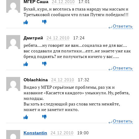
МГЕР Саша
24.12.2010
17:01
Бухай, кури, и веселись в глаза народу мы нассым и
Третьяковой сообщим что план Путяги победим!!!
Ответить
Дмитрий
24.12.2010
17:24
ребята….ну говорят же вам…социалка не для вас…
вас создавали для политики…епт..не знаете уже как
бренд поднять? не получиться ничего у вас…..
Ответить
Oblachkina
24.12.2010
17:32
Видно у МГЕР серьёзные проблемы, раз уж и
название «Касается каждого» умыкнули. Ну, ребята,
молодцы.
Вы хоть в следующий раз слова места меняйте,
может и не заметит никто.
Ответить
Konstantin
24.12.2010
19:00