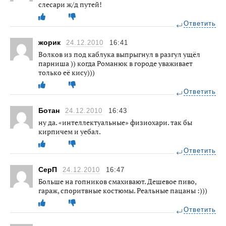
слесари ж/д путей!
Ответить
жорик
24.12.2010
16:41
Волков из под каблука выпрыгнул в разгул ущёл
парниша )) когда Романюк в городе уваживает
только её кису)))
Ответить
Ботан
24.12.2010
16:43
ну да. «интеллектуальные» физиохари. так бы
кирпичем и уебал.
Ответить
СерП
24.12.2010
16:47
Больше на гопников смахивают. Дешевое пиво,
гараж, споритвные костюмы. Реальные пацаны :)))
Ответить