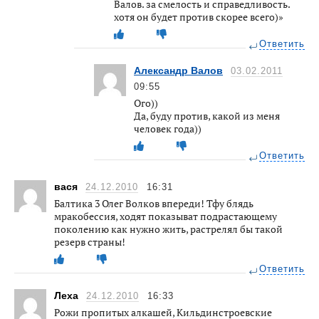
Валов. за смелость и справедливость.
хотя он будет против скорее всего)»
Ответить
Александр Валов
03.02.2011
09:55
Ого))
Да, буду против, какой из меня
человек года))
Ответить
вася
24.12.2010
16:31
Балтика 3 Олег Волков впереди! Тфу блядь
мракобессия, ходят показыват подрастающему
поколению как нужно жить, растрелял бы такой
резерв страны!
Ответить
Леха
24.12.2010
16:33
Рожи пропитых алкашей, Кильдинстроевские