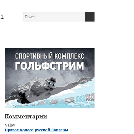
51
Комментарии
Valov
Правое колесо русской Сансары