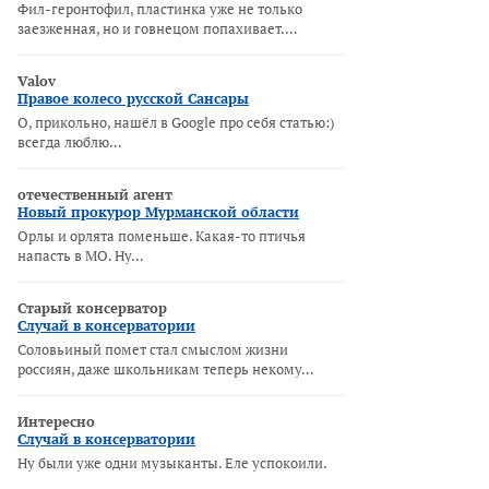
Фил-геронтофил, пластинка уже не только
заезженная, но и говнецом попахивает.…
Valov
Правое колесо русской Сансары
О, прикольно, нашёл в Google про себя статью:)
всегда люблю…
отечественный агент
Новый прокурор Мурманской области
Орлы и орлята поменьше. Какая-то птичья
напасть в МО. Ну…
Старый консерватор
Случай в консерватории
Соловьиный помет стал смыслом жизни
россиян, даже школьникам теперь некому…
Интересно
Случай в консерватории
Ну были уже одни музыканты. Еле успокоили.