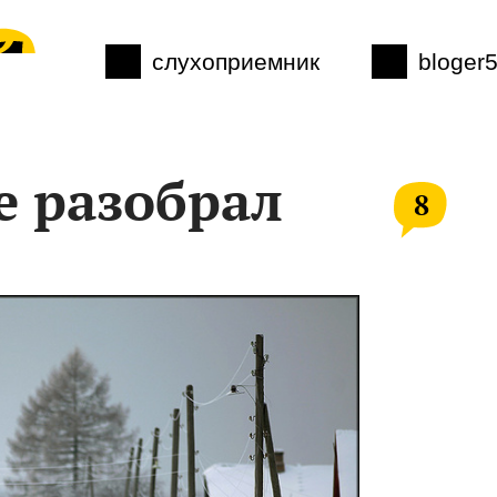
слухоприемник
bloger
е разобрал
8