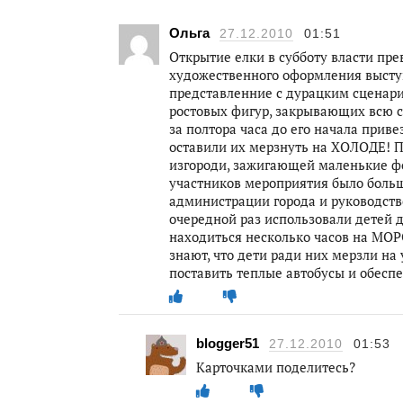
Ольга
27.12.2010
01:51
Открытие елки в субботу власти пр
художественного оформления выступ
представленние с дурацким сценар
ростовых фигур, закрывающих всю с
за полтора часа до его начала прив
оставили их мерзнуть на ХОЛОДЕ! П
изгороди, зажигающей маленькие фо
участников мероприятия было больш
администрации города и руководств
очередной раз использовали детей 
находиться несколько часов на МОР
знают, что дети ради них мерзли на
поставить теплые автобусы и обесп
blogger51
27.12.2010
01:53
Карточками поделитесь?