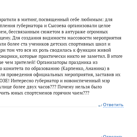
евратили в митинг, посвященный себе любимым: для
ления губернатора и Сысоева организовали целое
ием, бессвязанным сюжетом в антураже огромных
цену. Для создания видимости массовости мероприятия
езли более ста учеников детских спортивных школ и
ри том что вся их роль сводилась к функции живой
нарики, которые практически никто не заметил. В итоге
е чем зрителей! Организаторы праздника из
о комитета по образованию (Карпенко, Ананина) в
для проведения официальных мероприятия, заставив их
ОЗЕ! Интересно губернатор и новоиспеченный мэр
 улице более двух часов??? Почему нельзя было
ечить юных спортсменов горячим чаем???
Ответить
Ответить