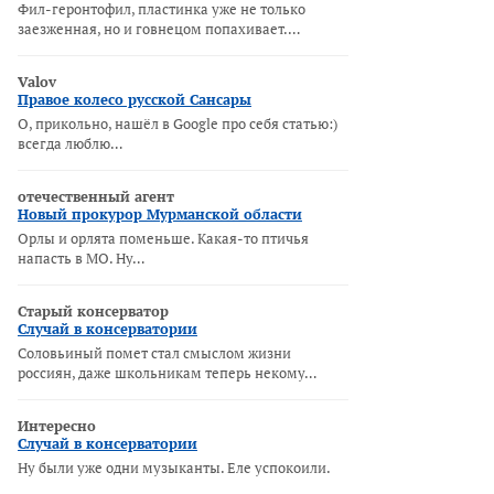
Фил-геронтофил, пластинка уже не только
заезженная, но и говнецом попахивает.…
Valov
Правое колесо русской Сансары
О, прикольно, нашёл в Google про себя статью:)
всегда люблю…
отечественный агент
Новый прокурор Мурманской области
Орлы и орлята поменьше. Какая-то птичья
напасть в МО. Ну…
Старый консерватор
Случай в консерватории
Соловьиный помет стал смыслом жизни
россиян, даже школьникам теперь некому…
Интересно
Случай в консерватории
Ну были уже одни музыканты. Еле успокоили.