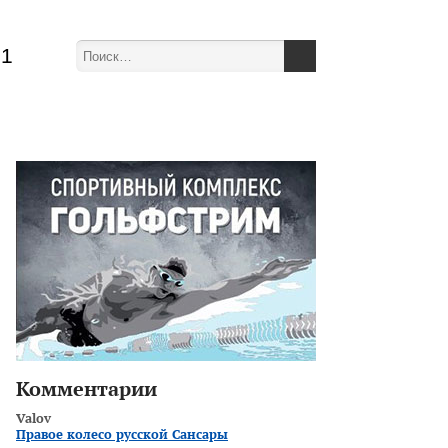
51
Комментарии
Valov
Правое колесо русской Сансары