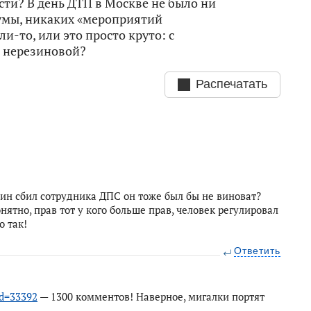
ти? В день ДТП в Москве не было ни
Думы, никаких «мероприятий
и-то, или это просто круто: с
о нерезиновой?
Распечатать
нин сбил сотрудника ДПС он тоже был бы не виноват?
онятно, прав тот у кого больше прав, человек регулировал
о так!
Ответить
id=33392
— 1300 комментов! Наверное, мигалки портят