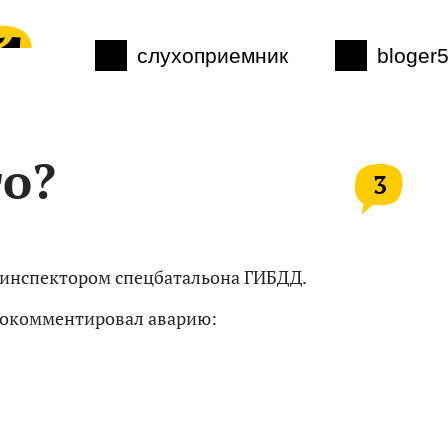
слухоприемник
bloger
то?
3
 инспектором спецбатальона ГИБДД.
рокомментировал аварию: