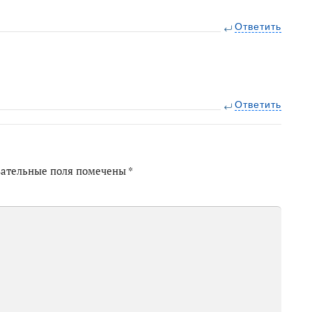
Ответить
Ответить
зательные поля помечены
*