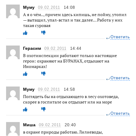
Муму
09.02.2011
14:08
А я о чём.., причем здесь кипишь, не пойму, утопил
— вытащил, упал-встал и так далее… Работа у них
такая суровая
Ответить
Герасим
09.02.2011
14:44
В охотинспекции работают только настоящие
герои: охраняют на БУРАНАХ, отдыхают на
Иномарках!
Ответить
Муму
09.02.2011
14:58
Поглядеть бы на отдыхающего в лесу охотоведа,
скорее в госпитале он отдыхает или на море
Ответить
Миша
09.02.2011
20:40
в охране природы работаю. Лилиеводы,