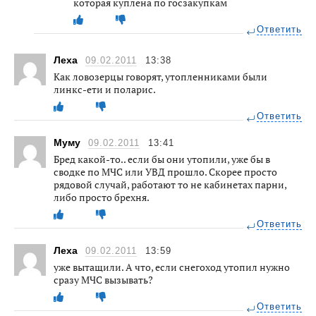
которая куплена по госзакупкам
Ответить
Леха
09.02.2011
13:38
Как ловозерцы говорят, утопленниками были
линкс-ети и поларис.
Ответить
Муму
09.02.2011
13:41
Бред какой-то.. если бы они утопили, уже бы в
сводке по МЧС или УВД прошло. Скорее просто
рядовой случай, работают то не кабинетах парни,
либо просто брехня.
Ответить
Леха
09.02.2011
13:59
уже вытащили. А что, если снегоход утопил нужно
сразу МЧС вызывать?
Ответить