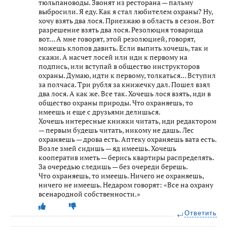
тюльпановоды. Звонят из ресторана — пальму
выбросили. Я еду. Как я стал любителем охраны? Ну,
хочу взять два лося. Приезжаю в область в сезон. Вот
разрешение взять два лося. Резолюция товарища
вот… А мне говорят, этой резолюцией, говорят,
можешь клопов давить. Если выпить хочешь, так и
скажи. А насчет лосей или иди к первому на
подпись, или вступай в общество инструкторов
охраны. Думаю, идти к первому, толкаться… Вступил
за полчаса. Три рубля за книжечку дал. Пошел взял
два лося. А как же. Все так. Хочешь лося взять, иди в
общество охраны природы. Что охраняешь, то
имеешь и еще с друзьями делишься.
Хочешь интересные книжки читать, иди редактором
— первым будешь читать, никому не дашь. Лес
охраняешь — дрова есть. Аптеку охраняешь вата есть.
Возле змей сидишь — яд имеешь. Хочешь
кооператив иметь — берись квартиры распределять.
За очередью следишь — без очереди берешь.
Что охраняешь, то имеешь. Ничего не охраняешь,
ничего не имеешь. Недаром говорят: «Все на охрану
всенародной собственности.»
Ответить