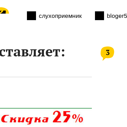
слухоприемник
bloger
ставляет:
3