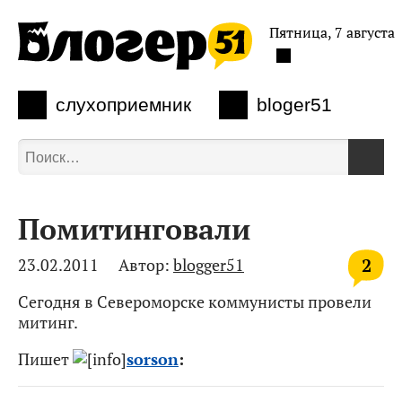
Пятница, 7 августа
слухоприемник
bloger51
Помитинговали
2
23.02.2011
Автор:
blogger51
Сегодня в Североморске коммунисты провели
митинг.
Пишет
sorson
: