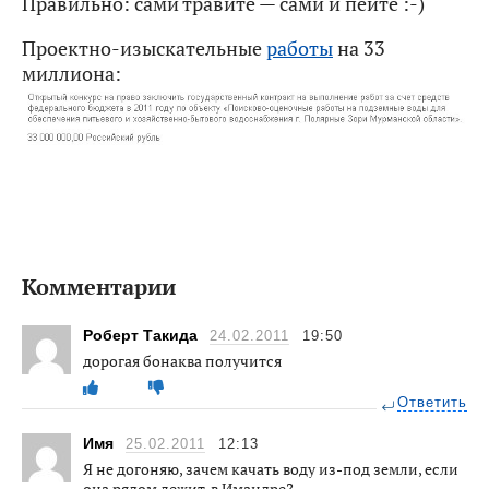
Правильно: сами травите — сами и пейте :-)
Проектно-изыскательные
работы
на 33
миллиона:
Комментарии
Роберт Такида
24.02.2011
19:50
дорогая бонаква получится
Ответить
Имя
25.02.2011
12:13
Я не догоняю, зачем качать воду из-под земли, если
она рядом лежит, в Имандре?