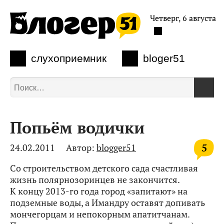
Четверг, 6 августа
слухоприемник
bloger51
Попьём водички
5
24.02.2011
Автор:
blogger51
Со строительством детского сада счастливая
жизнь полярнозоринцев не закончится.
К концу 2013-го года город «запитают» на
подземные воды, а Имандру оставят допивать
мончегорцам и непокорным апатитчанам.