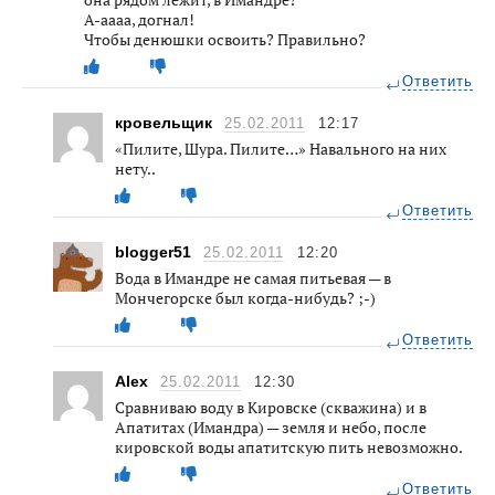
А-аааа, догнал!
Чтобы денюшки освоить? Правильно?
Ответить
кровельщик
25.02.2011
12:17
«Пилите, Шура. Пилите…» Навального на них
нету..
Ответить
blogger51
25.02.2011
12:20
Вода в Имандре не самая питьевая — в
Мончегорске был когда-нибудь? ;-)
Ответить
Alex
25.02.2011
12:30
Сравниваю воду в Кировске (скважина) и в
Апатитах (Имандра) — земля и небо, после
кировской воды апатитскую пить невозможно.
Ответить