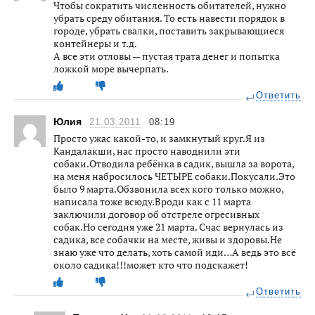
Чтобы сократить численность обитателей, нужно
убрать среду обитания. То есть навести порядок в
городе, убрать свалки, поставить закрывающиеся
контейнеры и т.д.
А все эти отловы — пустая трата денег и попытка
ложкой море вычерпать.
Ответить
Юлия
21.03.2011
08:19
Просто ужас какой-то, и замкнутый круг.Я из
Кандалакши, нас просто наводнили эти
собаки.Отводила ребёнка в садик, вышла за ворота,
на меня набросилось ЧЕТЫРЕ собаки.Покусали.Это
было 9 марта.Обзвонила всех кого только можно,
написала тоже всюду.Вроди как с 11 марта
заключили договор об отстреле огресивных
собак.Но сегодня уже 21 марта. Счас вернулась из
садика, все собачки на месте, живы и здоровы.Не
знаю уже что делать, хоть самой иди…А ведь это всё
около садика!!!может кто что подскажет!
Ответить