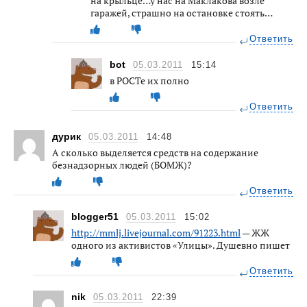
на крыльце…у нас на Маклакова возле
гаражей, страшно на остановке стоять…
Ответить
bot
05.03.2011
15:14
в РОСТе их полно
Ответить
дурик
05.03.2011
14:48
А сколько выделяется средств на содержание
безнадзорных людей (БОМЖ)?
Ответить
blogger51
05.03.2011
15:02
http://mmlj.livejournal.com/91223.html
— ЖЖ
одного из активистов «Улицы». Душевно пишет
Ответить
nik
05.03.2011
22:39