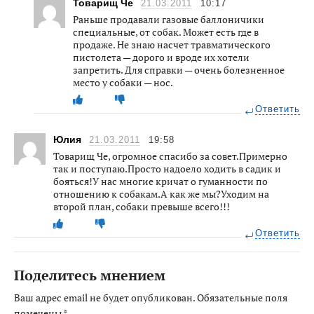
Товарищ Че
21.03.2011
10:17
Раньше продавали газовые баллоничики
специальные, от собак. Может есть где в
продаже. Не знаю насчет травматического
пистолета — дорого и вроде их хотели
запретить. Для справки — очень болезненное
место у собаки — нос.
Ответить
Юлия
21.03.2011
19:58
Товарищ Че, огромное спасибо за совет.Примерно
так и поступаю.Просто надоело ходить в садик и
бояться!У нас многие кричат о гуманности по
отношению к собакам.А как же мы?Уходим на
второй план, собаки превыше всего!!!
Ответить
Поделитесь мнением
Ваш адрес email не будет опубликован.
Обязательные поля
помечены
*