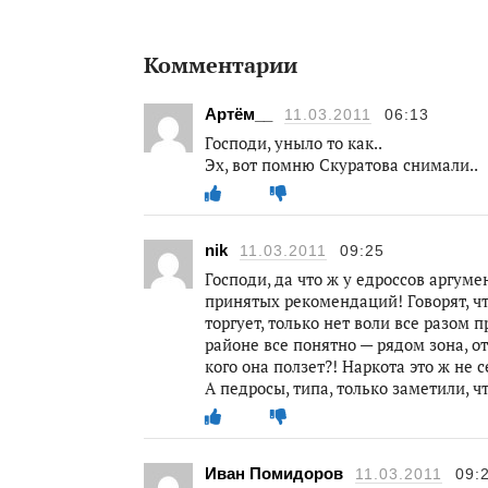
Комментарии
Артём__
11.03.2011
06:13
Господи, уныло то как..
Эх, вот помню Скуратова снимали..
nik
11.03.2011
09:25
Господи, да что ж у едроссов аргуме
принятых рекомендаций! Говорят, чт
торгует, только нет воли все разом 
районе все понятно — рядом зона, отт
кого она ползет?! Наркота это ж не 
А педросы, типа, только заметили, чт
Иван Помидоров
11.03.2011
09: