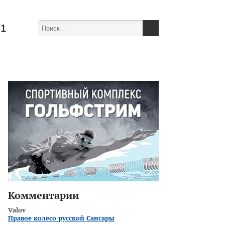
51
Комментарии
Valov
Правое колесо русской Сансары