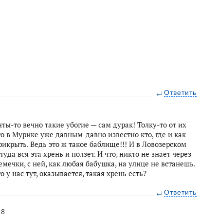
Ответить
нты-то вечно такие убогие — сам дурак! Толку-то от их
о в Мурике уже давным-давно известно кто, где и как
прикрыть. Ведь это ж такое баблище!!! И в Ловозерском
уда вся эта хрень и ползет. И что, никто не знает через
семечки, с ней, как любая бабушка, на улице не встанешь.
о у нас тут, оказывается, такая хрень есть?
Ответить
28