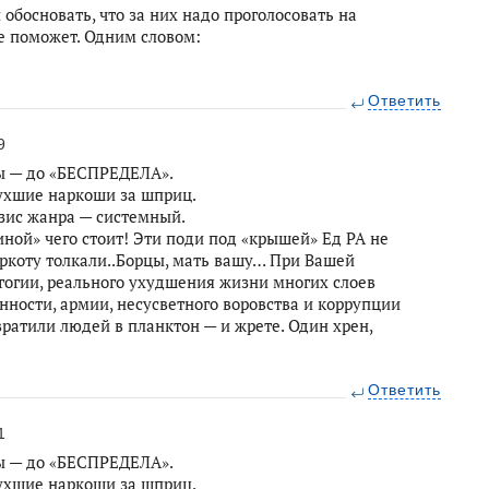
босновать, что за них надо проголосовать на
е поможет. Одним словом:
Ответить
9
сы — до «БЕСПРЕДЕЛА».
тухшие наркоши за шприц.
изис жанра — системный.
ной» чего стоит! Эти поди под «крышей» Ед РА не
аркоту толкали..Борцы, мать вашу… При Вашей
гогии, реального ухудшения жизни многих слоев
ности, армии, несусветного воровства и коррупции
вратили людей в планктон — и жрете. Один хрен,
Ответить
1
сы — до «БЕСПРЕДЕЛА».
тухшие наркоши за шприц.