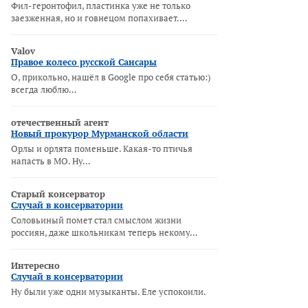
Фил-геронтофил, пластинка уже не только
заезженная, но и говнецом попахивает.…
Valov
Правое колесо русской Сансары
О, прикольно, нашёл в Google про себя статью:)
всегда люблю…
отечественный агент
Новый прокурор Мурманской области
Орлы и орлята поменьше. Какая-то птичья
напасть в МО. Ну…
Старый консерватор
Случай в консерватории
Соловьиный помет стал смыслом жизни
россиян, даже школьникам теперь некому…
Интересно
Случай в консерватории
Ну были уже одни музыканты. Еле успокоили.