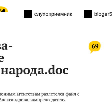
слухоприемник
bloger
а-
69
е
 народа.doc
онным агентствам разлетелся файл с
Александрова,зампредседателя