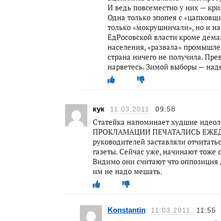
И ведь повсеместно у них — кр
Одна только эпопея с «цапковщи
только «мокрушничали», но и н
ЕдРосовской власти кроме дема
населения, «развала» промышлен
страна ничего не получила. Пре
нарветесь. Зимой выборы — наде
кук
11.03.2011
09:58
Статейка напоминает худшие идео
ПРОКЛАМАЦИИ ПЕЧАТАЛИСЬ ЕЖЕДНЕ
руководителей заставляли отчитать
газеты. Сейчас уже, начинают тоже 
Видимо они считают что оппозиция д
им не надо мешать.
Konstantin
11.03.2011
11:55