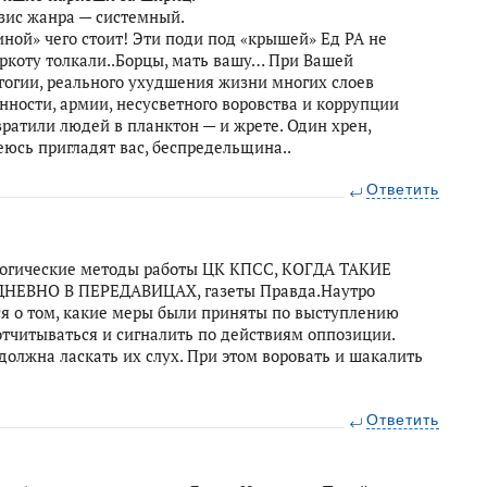
изис жанра — системный.
ной» чего стоит! Эти поди под «крышей» Ед РА не
аркоту толкали..Борцы, мать вашу… При Вашей
гогии, реального ухудшения жизни многих слоев
ности, армии, несусветного воровства и коррупции
вратили людей в планктон — и жрете. Один хрен,
юсь пригладят вас, беспредельщина..
Ответить
логические методы работы ЦК КПСС, КОГДА ТАКИЕ
ВНО В ПЕРЕДАВИЦАХ, газеты Правда.Наутро
ся о том, какие меры были приняты по выступлению
отчитываться и сигналить по действиям оппозиции.
олжна ласкать их слух. При этом воровать и шакалить
Ответить