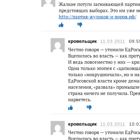
Жалкие потуги загнивающей партии о
предстоящих выборах. Это им уже н
http://партия-жуликов-и-воров.рф/
кровельщик
11.03.2011
09:5
Честно говоря — утомили ЕдРо
Вцепились во власть — как про
И ведь повсеместно у них — кр
Одна только эпопея с «цапковщи
только «мокрушничали», но и н
ЕдРосовской власти кроме дема
населения, «развала» промышлен
страна ничего не получила. Пре
нарветесь.
кровельщик
11.03.2011
10:0
Честно говоря — утомили ЕдРо
Вцепились во власть — как про