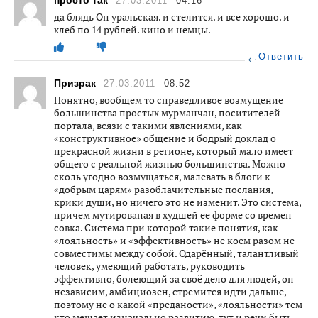
27.03.2011
04:16
да блядь Он уральская. и стелится. и все хорошо. и
хлеб по 14 рублей. кино и немцы.
Ответить
Призрак
27.03.2011
08:52
Понятно, вообщем то справедливое возмущение
большинства простых мурманчан, поситителей
портала, всязи с такими явлениями, как
«конструктивное» общение и бодрый доклад о
прекрасной жизни в регионе, который мало имеет
общего с реальной жизнью большинства. Можно
сколь угодно возмущаться, малевать в блоги к
«добрым царям» разоблачительные послания,
крики души, но ничего это не изменит. Это система,
причём мутированая в худшей её форме со времён
совка. Система при которой такие понятия, как
«лояльность» и «эффективность» не коем разом не
совместимы между собой. Одарённый, талантливый
человек, умеющий работать, руководить
эффективно, болеющий за своё дело для людей, он
независим, амбициозен, стремится идти дальше,
поэтому не о какой «преданости», «лояльности» тем
кто мешает изначально развитию, тут и речи быть