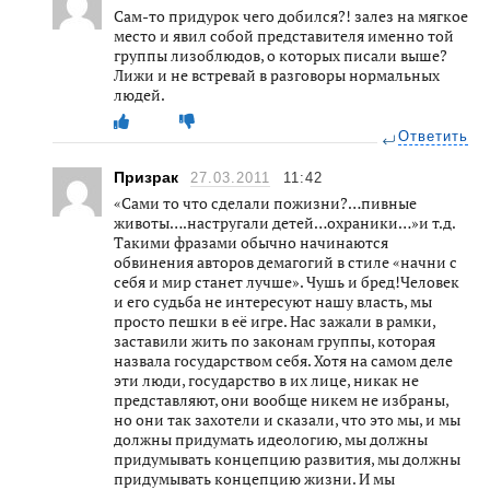
Сам-то придурок чего добился?! залез на мягкое
место и явил собой представителя именно той
группы лизоблюдов, о которых писали выше?
Лижи и не встревай в разговоры нормальных
людей.
Ответить
Призрак
27.03.2011
11:42
«Сами то что сделали пожизни?…пивные
животы….настругали детей…охраники…»и т.д.
Такими фразами обычно начинаются
обвинения авторов демагогий в стиле «начни с
себя и мир станет лучше». Чушь и бред!Человек
и его судьба не интересуют нашу власть, мы
просто пешки в её игре. Нас зажали в рамки,
заставили жить по законам группы, которая
назвала государством себя. Хотя на самом деле
эти люди, государство в их лице, никак не
представляют, они вообще никем не избраны,
но они так захотели и сказали, что это мы, и мы
должны придумать идеологию, мы должны
придумывать концепцию развития, мы должны
придумывать концепцию жизни. И мы