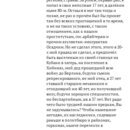
попал в свои неполные 17 лет, в далёком
ныне 80-м. Остаься я мог там тогда и
позже, не раз и причём был бы принят
там без всяких приглашений в то время,
и не на таких условиях, с таким
отношением, как к нашим
проституткам, гос.арбайтерам и
прочим азулянтам-эмигрантам
Осадчим. Но не сделал этого, этого в 20-
х мой прадед не сделал, а предпочёл
быть выселеным из своей станице на
Кубани в лагерь, на поселение в
Хибинах, мой дед прошедший всю
войну до Берлина, будучи сыном
репресированого, не мой отец, в 27 лет
ставший старшим механиком и
отходивший им 40 лет, но получивший
визу, будучи хорошим специалистом,
но беспартийным, аж в 37 лет. Вот ради
чего было трудней нашим предкам, Вы
не задумывались? Чтобы нынешние
негодяи, их наследнички, сидевшие
раньше в политбюро и райкомах,
горкомах, нынче перелезли в