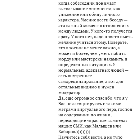
когда собеседник понимает
высказывание оппонента, как
унижение или обиду личного
характера. Умение вести беседу —
это важный момент в отношениях
между людьми. У кого-то получется
сразу. У кого нет, надо просто иметь
желание учиться этому. Поверьте,
это в жизни не менее важно, а
может и более, чем уметь набить
морду или мастерски нахамить, в
определённых ситуациях. У
нормальных, адекватных людей —
есть внутреннее
саморецинзирование, а вот для
остальных видимо и нужен
модератор.
Да, ещё огромное спасибо, что я у
Вас не ассоциируюсь с такими
мэтрами виртуального пера, господ
на содержании по жизни,
переходящие «красные вымпела»
наших СМИ, как Малышев или
Хабаров.)))))))))
Научитесь себя вести, а не тупо