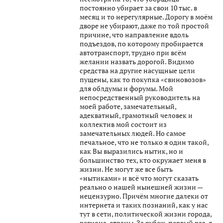
постоянно убирает за свои 10 тыс. в
месяц и то нерегулярные. Дорогу в моём
дворе не убирают, даже по той простой
причине, что направление вдоль
подъездов, по которому пробирается
автотранспорт, трудно при всём
желании назвать дорогой. Видимо
средства на другие насущные цели
пущены, как то покупка «свиновозов»
для облдумы и форумы. Мой
непосредственный руководитель на
моей работе, замечательный,
адекватный, грамотный человек и
коллектив мой состоит из
замечательных людей. Но самое
печальное, что не только я один такой,
как Вы выразились нытик, но и
большинство тех, кто окружает меня в
жизни. Не могут же все быть
«нытиками» и всё что могут сказать
реально о нашей нынешней жизни —
нецензурно. Причём многие далеки от
интернета и таких познаний, как у нас
тут в сети, политической жизни города,
региона, страны. За рубеж, первый раз, я