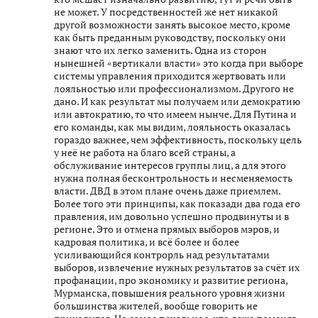
не может. У посредственностей же нет никакой
другой возможности занять высокое место, кроме
как быть преданным руководству, поскольку они
знают что их легко заменить. Одна из сторон
нынешней «вертикали власти» это когда при выборе
системы управления приходится жертвовать или
лояльностью или профессионализмом. Другого не
дано. И как результат мы получаем или демократию
или автократию, то что имеем нынче. Для Путина и
его команды, как мы видим, лояльность оказалась
гораздо важнее, чем эффективность, поскольку цель
у неё не работа на благо всей страны, а
обслуживание интересов группы лиц, а для этого
нужна полная бесконтрольность и несменяемость
власти. ДВД в этом плане очень даже приемлем.
Более того эти принципы, как показади два года его
правления, им довольно успешно продвинуты и в
регионе. Это и отмена прямых выборов мэров, и
кадровая политика, и всё более и более
усиливающийся контрорль над результатами
выборов, извлечение нужных результатов за счёт их
профанации, про экономику и развитие региона,
Мурманска, повышения реального уровня жизни
большинства жителей, вообще говорить не