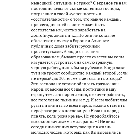
нынешней ситуации в стране? С экранов тв нам
постоянно вещают сытые холённых господа,
погрязшие в своей «успешности» и
«состоятельности» о том, что нынче каждый,
при сегодняшней власти может быть
состоятельным, честно заработать на
достойную жизнь и т.д. Но они никогда не
объясняют, почему в Европе и Азии все
публичные дома забиты русскими
проститутками. А люди с высшим
образованием, бывают просто счастливы когда
им удается устроиться на самую грязную,
чёрную работу, лишь бы за рубежом. Когда даже
тут в интренет сообществе, каждый второй, если
не первый, до 30 лет, мечтает свалить отсюда?
Эти господа не устают обливать грязью наш
народ, объясняя все беды, постигшие нашу
страну тем, что народ ленив, не хочет работать,
все поголовно пьяницы и т. д. И всем любителям
ругать и винить во всём народ, можно ответить
перефразировав пословицу: «Неча на народ
пенять, коли рожа крива». Не уподобляйтесь
высокооплачиваемым засранцам! Не вина
сегодня нынешних вступающих в жизнь
молодых людей, которых, как Вы выразились