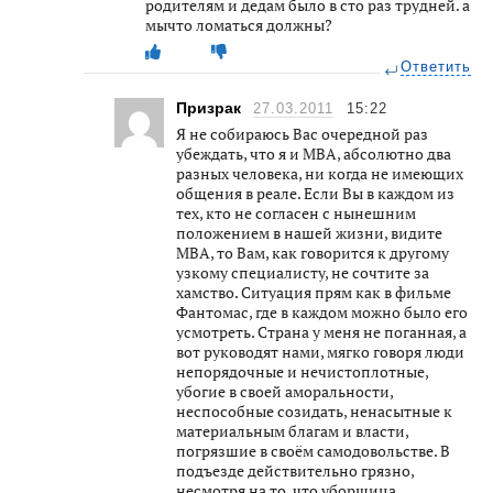
родителям и дедам было в сто раз трудней. а
мычто ломаться должны?
Ответить
Призрак
27.03.2011
15:22
Я не собираюсь Вас очередной раз
убеждать, что я и МВА, абсолютно два
разных человека, ни когда не имеющих
общения в реале. Если Вы в каждом из
тех, кто не согласен с нынешним
положением в нашей жизни, видите
МВА, то Вам, как говорится к другому
узкому специалисту, не сочтите за
хамство. Ситуация прям как в фильме
Фантомас, где в каждом можно было его
усмотреть. Страна у меня не поганная, а
вот руководят нами, мягко говоря люди
непорядочные и нечистоплотные,
убогие в своей аморальности,
неспособные созидать, ненасытные к
материальным благам и власти,
погрязшие в своём самодовольстве. В
подъезде действительно грязно,
несмотря на то, что уборщица