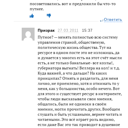
посоветовались. вот и предложили бы что-то
путнее.
Ответить
Призрак
27.03.2011
15:37
Путное? — менять полностью всю систему
управления страной, общественую,
политическую жизнь общества. Тут на
ресурсе в одном посте это не изложишь, да
и думается у многих есть на этот счёт мысли
есть, а не только банальные- все козлы!,
губернатора выгнать! Веллера на кол! и т.д.
Куда важней, а что дальше? На каких
принципах? Отнять и разделить, для меня
лично, не приемлемо, хотя и отнимать то у
меня, как у большинства, особо нечего. Вот
для этого и существует ресурс в интерненте,
чтобы люди высказывали свои мнения,
общались, были не одиноки в своём
мнении, могли прочитать других. Вообщем
слушать и быть услшаными, вернее читать и
читаемыми. Это всё играет роль видимо,
если даже Вас это так приводит в душевное