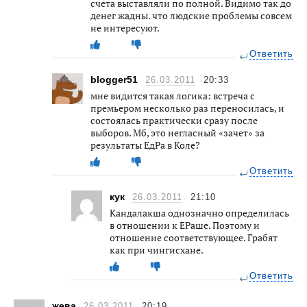
счета выставляли по полной. Видимо так до
денег жадны. что людские проблемы совсем
не интересуют.
Ответить
blogger51
26.03.2011
20:33
мне видится такая логика: встреча с
премьером несколько раз переносилась, и
состоялась практически сразу после
выборов. Мб, это негласный «зачет» за
результаты ЕдРа в Коле?
Ответить
кук
26.03.2011
21:10
Кандалакша однозначно определилась
в отношении к ЕРаше. Поэтому и
отношение соответствующее. Грабят
как при чингисхане.
Ответить
жева
26.03.2011
20:19