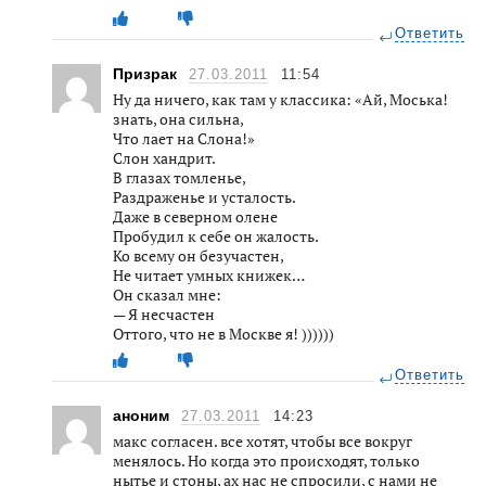
Ответить
Призрак
27.03.2011
11:54
Ну да ничего, как там у классика: «Ай, Моська!
знать, она сильна,
Что лает на Слона!»
Слон хандрит.
В глазах томленье,
Раздраженье и усталость.
Даже в северном олене
Пробудил к себе он жалость.
Ко всему он безучастен,
Не читает умных книжек…
Он сказал мне:
— Я несчастен
Оттого, что не в Москве я! ))))))
Ответить
аноним
27.03.2011
14:23
макс согласен. все хотят, чтобы все вокруг
менялось. Но когда это происходят, только
нытье и стоны, ах нас не спросили, с нами не