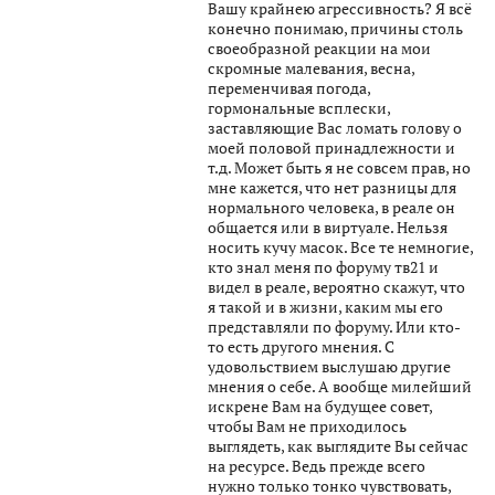
Вашу крайнею агрессивность? Я всё
конечно понимаю, причины столь
своеобразной реакции на мои
скромные малевания, весна,
переменчивая погода,
гормональные всплески,
заставляющие Вас ломать голову о
моей половой принадлежности и
т.д. Может быть я не совсем прав, но
мне кажется, что нет разницы для
нормального человека, в реале он
общается или в виртуале. Нельзя
носить кучу масок. Все те немногие,
кто знал меня по форуму тв21 и
видел в реале, вероятно скажут, что
я такой и в жизни, каким мы его
представляли по форуму. Или кто-
то есть другого мнения. С
удовольствием выслушаю другие
мнения о себе. А вообще милейший
искрене Вам на будущее совет,
чтобы Вам не приходилось
выглядеть, как выглядите Вы сейчас
на ресурсе. Ведь прежде всего
нужно только тонко чувствовать,