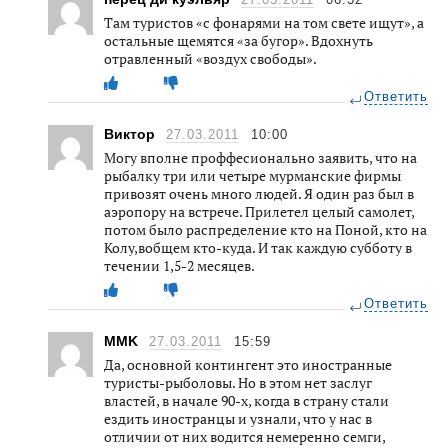
Там туристов «с фонарями на том свете ищут», а
остальные щемятся «за бугор». Вдохнуть
отравленный «воздух свободы».
Ответить
Виктор
27.03.2011
10:00
Могу вполне проффесионально заявить, что на
рыбалку три или четыре мурманские фирмы
привозят очень много людей. Я один раз был в
аэропору на встрече. Прилетел целый самолет,
потом было распределение кто на Поной, кто на
Колу,вобщем кто-куда. И так каждую субботу в
течении 1,5-2 месяцев.
Ответить
MMK
27.03.2011
15:59
Да, основной контингент это иностранные
туристы-рыболовы. Но в этом нет заслуг
властей, в начале 90-х, когда в страну стали
ездить иностранцы и узнали, что у нас в
отличии от них водится немеренно семги,