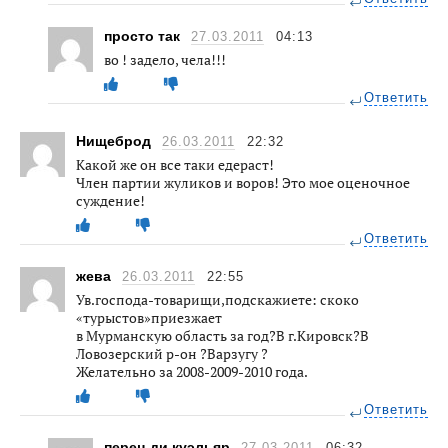
просто так
27.03.2011
04:13
во ! задело, чела!!!
Ответить
Нищеброд
26.03.2011
22:32
Какой же он все таки едераст!
Член партии жуликов и воров! Это мое оценочное
суждение!
Ответить
жева
26.03.2011
22:55
Ув.господа-товарищи,подскажиете: скоко
«турыстов»приезжает
в Мурманскую область за год?В г.Кировск?В
Ловозерский р-он ?Варзугу ?
Желательно за 2008-2009-2010 года.
Ответить
перец ди куэльяр
27.03.2011
06:32