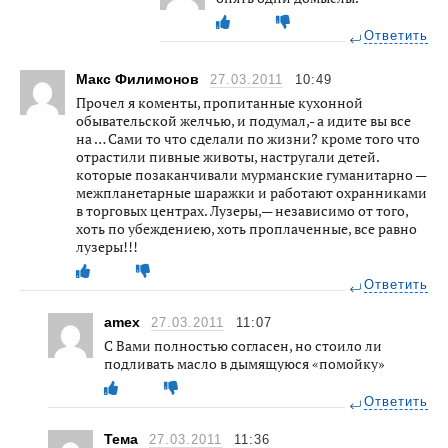
Ответить
Макс Филимонов
27.03.2011
10:49
Прочел я коменты, пропитанные кухонной
обывательской желчью, и подумал,- а идите вы все
на … Сами то что сделали по жизни? кроме того что
отрастили пивные животы, настругали детей.
которые позаканчивали мурманские гуманитарно —
межпланетарные шаражки и работают охранниками
в торговых центрах. Лузеры,— независимо от того,
хоть по убеждениею, хоть проплаченные, все равно
лузеры!!!
Ответить
amex
27.03.2011
11:07
С Вами полностью согласен, но стоило ли
подливать масло в дымящуюся «помойку»
Ответить
Тема
27.03.2011
11:36