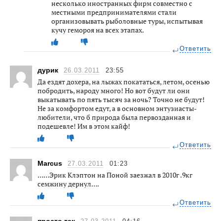
несколько иностранных фирм совместно с
местными предпринимателями стали
организовывать рыболовные туры, испытывая
кучу гемороя на всех этапах.
Ответить
дурик
26.03.2011
23:55
Да ездят дохера, на лыжах покататься, летом, осенью
побродить, народу много! Но вот будут ли они
выкатывать по пять тысяч за ночь? Точно не будут!
Не за комфортом едут, а в основном энтузиасты-
любители, что б природа была первозданная и
подешевле! Им в этом кайф!
Ответить
Marcus
27.03.2011
01:23
……Эрик Клэптон на Поной заезжал в 2010г .9кг
семжину дернул….
Ответить
просто так