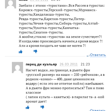
Заебали с этими «туристами».Вся Рассея в туристах:
Кировск-туристы,Терский-туристы,Мурманск-
туристы,Кандалакша-туристы,
Ревда-туристы,Карелия-туристы,Питер-
туристы,Чечня-туристы,Сибирь-туристы,Алтай-
туристы,Чукотка-туристы,Камчатка-
туристы,Сахалин-туристы.
А вообче,стокмо «туристов» на земле сучествует?!
И когда,чяво производить начнем,а кромя водки ?!
Али а кромя пиздить не чаво не могем ?!
Ответить
перец ди куэльяр
26.03.2011
21:23
Насчет водки..на границе, в дъюти фри
«русский размер» на наши — 250 «рябчиков», а в
родном «комке» — 400..даже ценником на
водяру ( если это не отпетое пойло) наебывают.
А в дъюти фри можно прописаться? Там и пиво
классное
( лапин культа — кажеться)- в парилке та- а -кой
аромат дает!
Ответить