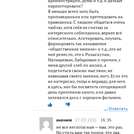
администрации, думы и т.д. и дальше
паразитировали?
Я меньше всего хочу быть
проповедником или претендовать на
праведника. С людьми общаться очень
люблю, хотя себя не считаю за
интересного собеседника, вернее всё
относительно. Агитировать, поучать,
формировать так называемое
«общественное мнение» и т.д.,это не
моё ремесло, это к Розыскулам,
Малышевым, Хабаровым и прочим, у
меня другой хлеб по жизни, а
поделиться своими мыслями, не
навязывая своего мнения, могу. Если это
не интересно, тогда и вправду, для чего
я здесь, мог бы посвятить сегодняшний
день прочтению книги, или давно
залежался диск с хорошим фильмом.
Ответить
аноним
27.03.2011
16:35
не все несогласные — мва. это раз.
Но стиль ваш так похож. это два.