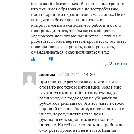
без всякой обывательской желчи — настрогали,
что они имея образование не востребованы,
носят корзинки охраниками в магазинах. Не их
вина, что работу сделали настолько
непристижным занятием, что работать стало
позорно. Для того, что бы жить в обществе
«демократического меньшинства», нужно не
работать, а уметь вертеться, крутиться, ловчить,
изворачиваться, воровать, подворовывать,
омандачиваться, окабинечиваться и т.д.
Ответить
аноним
27.03.2011
14:20
призрак, еще раз убеждаюсь, что вы мва.
слова то все теже и интонации. Жаль мне
вас живете в поганой стране, руководят
вами уроды, в подъездах не убирают, за
рубеж не приглашают. А я вот живу в своей
хорошей стране, Родине, в подъезде сухо и
чисто, дорогу чистят возле дома,
руководитель хороший, все в полном
порядке. На себя со стороны не пробовали
смотреть. Кроме нытья ничего. Нашим