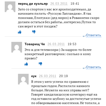
перец ди куэльяр
26.03.2011
19:41
Зато со спортом у нас все архипиздатенько, да
начинаем пилить «Русскую Лапландию». Я так
понимаю, Елипукки (дед мороз) в Рованиеми скоро
должен остаться без работы..интересно,Путин то
сам верит в этот пиздеж?
Ответить
Товарищ Че
26.03.2011
19:53
Это ж для телевизора:) За кадром-то более
конкретный разговорчик: сколько и кому
привез?
Ответить
кук
26.03.2011
20:19
В этом у него успехи по сравнению с
прошлым годом. Распилили намного
больше. Неужели на них управы нет?
Говорят кандалакшскую кочегарку ещё на
год оставили шубину за достигнутые успехи
по обворовыванию населения. Не топили, а