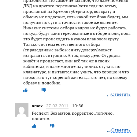
приходится. Но самое печальное, что даже поменяв
ДВД на другого персонажа(хотя судя по всему,
присланый из Кремля губернатор, возврату и
обмену не подлежит, хоть какой тут брак будет), мы
получим по сути в точности такое же явление.
Никакие системы отбора кадров не будут работать,
покуда будут заинтересованные в отборе люди, пока
это будет происходить в узком клановом кругу.
Только система естественного отбора
(справедливые выбоы снизу доверху)может
исправить ситуацию. А так, вижу дело Огурцова
живёт и процветает, они всё так же в своих
кабинетах, и даже многие научились стучать по
клавиатуре, и пытаются нас учить, что хорошо и что
плохо, кто тут кореной житель, а кто нет, по своему
образу и подобию.
Ответить
amex
27.03.2011
10:36
Респект! Без матов, корректно, логично,
понятно.
Ответить