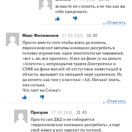
всмысле не сломить, а не так как вы
себе придумали.
Ответить
Макс Филимонов
27.03.2011
11:30
Просто вместо того чтобы взять да помочь,
евдокимовские авгиевы конюшни разгребать в
головах мурманчан. одни многоголосые завывания:
«все х..во, все пропало». И все на фоне (и на деньги
«Апатита»), неприкрытая травля Дмитриенко и
СЗФК на фоне воплей об отстуствии инвестиций в
области. вызывает по меньшей мере удивление. Ну
да ничего, как там у классика: «Ай, Моська! знать,
она сильна,
Что лает на Слона!»
Ответить
Призрак
27.03.2011
11:43
Просто сам ДВД и не собирается
«евдокимовские конюшни разгребать», а ещё
свой навоз в них завозит по полной.