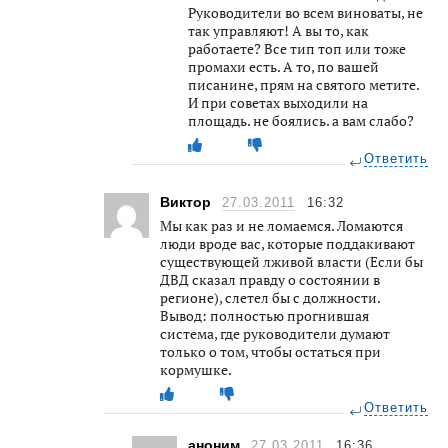
Руководители во всем виноваты, не
так управляют! А вы то, как
работаете? Все тип топ или тоже
промахи есть. А то, по вашей
писанине, прям на святого метите.
И при советах выходили на
площадь. не боялись. а вам слабо?
Ответить
Виктор
27.03.2011
16:32
Мы как раз и не ломаемся. Ломаются
люди вроде вас, которые поддакивают
существующей лживой власти (Если бы
ДВД сказал правду о состоянии в
регионе), слетел бы с должности.
Вывод: полностью прогнившая
система, где руководители думают
только о том, чтобы остаться при
кормушке.
Ответить
аноним
27.03.2011
16:36