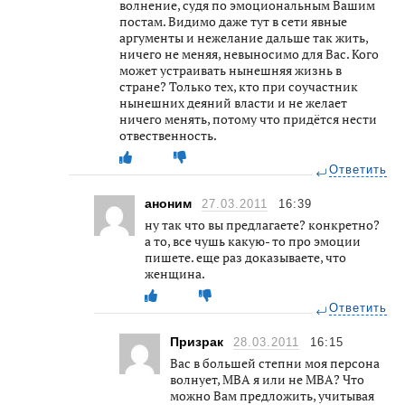
волнение, судя по эмоциональным Вашим
постам. Видимо даже тут в сети явные
аргументы и нежелание дальше так жить,
ничего не меняя, невыносимо для Вас. Кого
может устраивать нынешняя жизнь в
стране? Только тех, кто при соучастник
нынешних деяний власти и не желает
ничего менять, потому что придётся нести
отвественность.
Ответить
аноним
27.03.2011
16:39
ну так что вы предлагаете? конкретно?
а то, все чушь какую- то про эмоции
пишете. еще раз доказываете, что
женщина.
Ответить
Призрак
28.03.2011
16:15
Вас в большей степни моя персона
волнует, МВА я или не МВА? Что
можно Вам предложить, учитывая