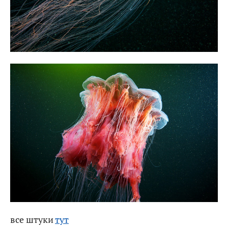
все штуки
тут