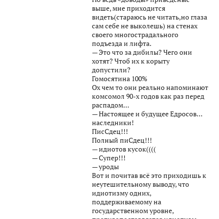
выше, мне приходится
видеть(стараюсь не читать,но глаза
сам себе не выколешь) на стенах
своего многострадального
подъезда и лифта.
— Это что за дибилы? Чего они
хотят? Чтоб их к корыту
допустили?
Гомосятина 100%
Ох чем то они реально напоминают
комсомол 90-х годов как раз перед
распадом…
— Настоящее и будущее Едросов…
наследники!
ПисСдец!!!
Полный пиСдец!!!
— идиотов кусок((((
— Супер!!!
— уроды
Вот и почитав всё это приходишь к
неутешительному выводу, что
идиотизму одних,
поддерживаемому на
государственном уровне,