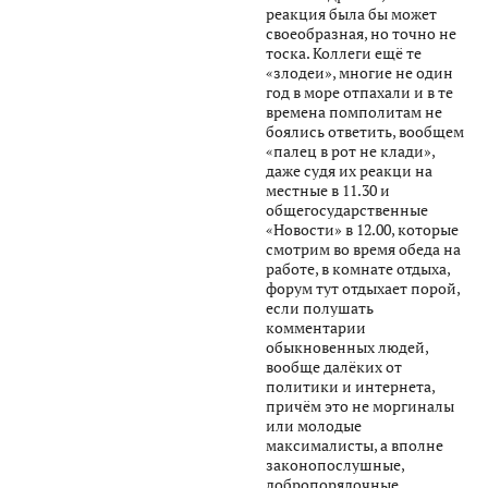
реакция была бы может
своеобразная, но точно не
тоска. Коллеги ещё те
«злодеи», многие не один
год в море отпахали и в те
времена помполитам не
боялись ответить, вообщем
«палец в рот не клади»,
даже судя их реакци на
местные в 11.30 и
общегосударственные
«Новости» в 12.00, которые
смотрим во время обеда на
работе, в комнате отдыха,
форум тут отдыхает порой,
если полушать
комментарии
обыкновенных людей,
вообще далёких от
политики и интернета,
причём это не моргиналы
или молодые
максималисты, а вполне
законопослушные,
добропорядочные