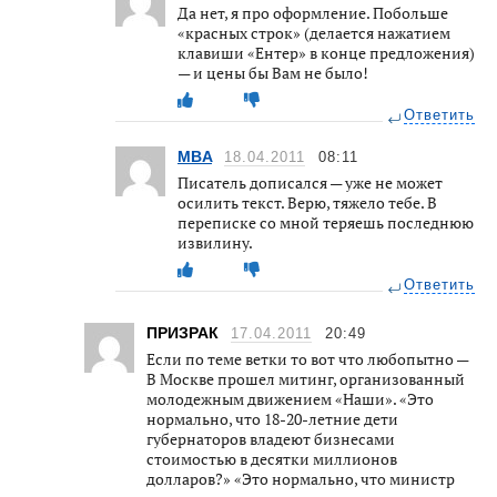
Да нет, я про оформление. Побольше
«красных строк» (делается нажатием
клавиши «Ентер» в конце предложения)
— и цены бы Вам не было!
Ответить
MBA
18.04.2011
08:11
Писатель дописался — уже не может
осилить текст. Верю, тяжело тебе. В
переписке со мной теряешь последнюю
извилину.
Ответить
ПРИЗРАК
17.04.2011
20:49
Если по теме ветки то вот что любопытно —
В Москве прошел митинг, организованный
молодежным движением «Наши». «Это
нормально, что 18-20-летние дети
губернаторов владеют бизнесами
стоимостью в десятки миллионов
долларов?» «Это нормально, что министр