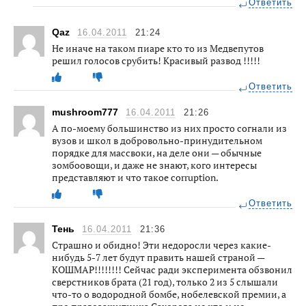
Ответить
Qaz
16.04.2011
21:24
Не иначе на таком пиаре кто то из Медвепутов
решил голосов срубить! Красивый развод !!!!!
Ответить
mushroom777
16.04.2011
21:26
А по-моему большинство из них просто согнали из
вузов и школ в добровольно-принудительном
порядке для массвоки, на деле они — обычные
зомбоовощи, и даже не знают, кого интересы
представляют и что такое corruption.
Ответить
Тень
16.04.2011
21:36
Страшно и обидно! Эти недоросли через какие-
нибудь 5-7 лет будут править нашей страной —
КОШМАР!!!!!!!! Сейчас ради эксперимента обзвонил
сверстников брата (21 год), только 2 из 5 слышали
что-то о водородной бомбе, нобелевской премии, а