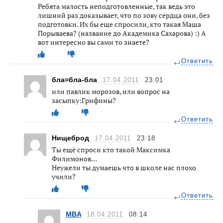
Ребята малость неподготовленные, так ведь это
лишний раз доказывает, что по зову сердца они, без
подготовки. Их бы еще спросили, кто такая Маша
Порываева? (название до Академика Сахарова) :) А
вот интересно вы сами то знаете?
Ответить
бла=бла-бла
17.04.2011
23:01
или павлик морозов, или вопрос на
засыпку:Грифины?
Ответить
Нищеброд
17.04.2011
23:18
Ты ещё спроси кто такой Максимка
Филимонов…
Неужели ты думаешь что в школе нас плохо
учили?
Ответить
MBA
18.04.2011
08:14