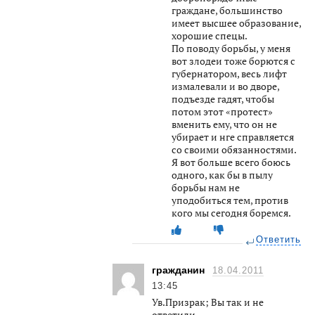
граждане, большинство
имеет высшее образование,
хорошие спецы.
По поводу борьбы, у меня
вот злодеи тоже борются с
губернатором, весь лифт
измалевали и во дворе,
подъезде гадят, чтобы
потом этот «протест»
вменить ему, что он не
убирает и нге справляется
со своими обязанностями.
Я вот больше всего боюсь
одного, как бы в пылу
борьбы нам не
уподобиться тем, против
кого мы сегодня боремся.
Ответить
гражданин
18.04.2011
13:45
Ув.Призрак; Вы так и не
ответили