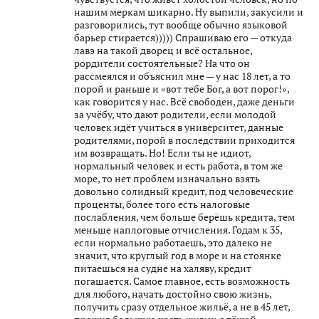
нашим меркам шикарно. Ну выпили, закусили и
разговорились, тут вообще обычно языковой
барьер стирается))))) Спрашиваю его — откуда
лавэ на такой дворец и всё остальное,
рордители состоятельные? На что он
рассмеялся и объяснил мне — у нас 18 лет, а то
порой и раньше и «вот тебе Бог, а вот порог!»,
как говорится у нас. Всё свободен, даже деньги
за учёбу, что дают родители, если молодой
человек идёт учиться в университет, данные
родителями, порой в последствии приходится
им возвращать. Но! Если ты не идиот,
нормальный человек и есть работа, в том же
море, то нет проблем изначально взять
довольно солидный кредит, под человеческие
проценты, более того есть налоговые
послабления, чем больше берёшь кредита, тем
меньше наплоговые отчисления. Годам к 35,
если нормально работаешь, это далеко не
значит, что круглый год в море и на стоянке
питаешься на судне на халяву, кредит
погашается. Самое главное, есть возможность
для любого, начать достойно свою жизнь,
получить сразу отдельное жильё, а не в 45 лет,