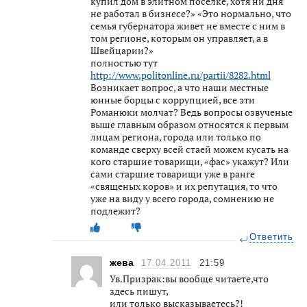
купил дом в элитном поселке, хотя ни дня
не работал в бизнесе?» «Это нормально, что
семья губернатора живет не вместе с ним в
том регионе, которым он управляет, а в
Швейцарии?»
полностью тут
http://www.politonline.ru/partii/8282.html
Возникает вопрос, а что наши местные
юнные борцы с коррупцией, все эти
Романюки молчат? Ведь вопросы озвученые
выше главным образом относятся к первым
лицам региона, города или только по
команде сверху всей стаей можем кусать на
кого старшие товарищи, «фас» укажут? Или
сами старшие товарищи уже в ранге
«священых коров» и их репутация, то что
уже на виду у всего города, сомнению не
подлежит?
Ответить
жева
17.04.2011
21:59
Ув.Призрак:вы вообще читаете,что
здесь пишут,
или только высказываетесь?!