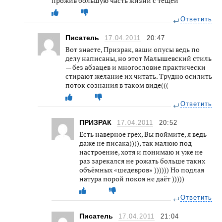
прожив большую часть жизни с тёщей
Ответить
Писатель
17.04.2011
20:47
Вот знаете, Призрак, ваши опусы ведь по
делу написаны, но этот Малышевский стиль
— без абзацев и многословие практически
стирают желание их читать. Трудно осилить
поток сознания в таком виде(((
Ответить
ПРИЗРАК
17.04.2011
20:52
Есть наверное грех, Вы поймите, я ведь
даже не писака)))), так малюю под
настроение, хотя и понимаю и уже не
раз зарекался не рожать больше таких
объёмных «шедевров» )))))) Но подлая
натура порой покоя не даёт )))))
Ответить
Писатель
17.04.2011
21:04