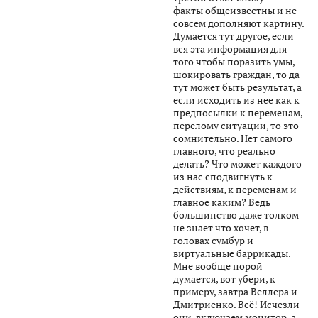
факты общеизвестны и не
совсем дополняют картину.
Думается тут другое, если
вся эта информация для
того чтобы поразить умы,
шокировать граждан, то да
тут может быть результат, а
если исходить из неё как к
предпосылки к переменам,
перелому ситуации, то это
сомнительно. Нет самого
главного, что реально
делать? Что может каждого
из нас сподвигнуть к
действиям, к переменам и
главное каким? Ведь
большинство даже толком
не знает что хочет, в
головах сумбур и
виртуальные баррикады.
Мне вообще порой
думается, вот убери, к
примеру, завтра Веллера и
Дмитриенко. Всё! Исчезли
они, включаем монитор, а