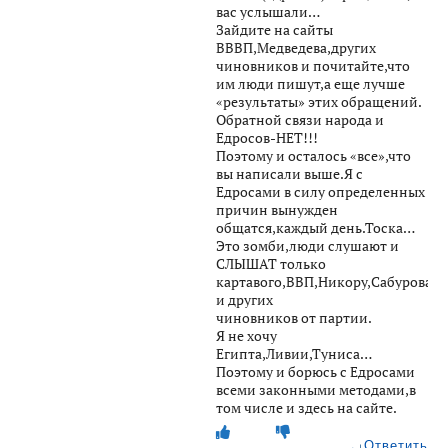
вас услышали…
Зайдите на сайты
ВВВП,Медведева,других
чиновников и почитайте,что
им люди пишут,а еще лучше
«результаты» этих обращений.
Обратной связи народа и
Едросов-НЕТ!!!
Поэтому и осталось «все»,что
вы написали выше.Я с
Едросами в силу определенных
причин вынужден
общатся,каждый день.Тоска…
Это зомби,люди слушают и
СЛЫШАТ только
картавого,ВВП,Никору,Сабурова
и других
чиновников от партии.
Я не хочу
Египта,Ливии,Туниса…
Поэтому и борюсь с Едросами
всеми законными методами,в
том числе и здесь на сайте.
Ответить