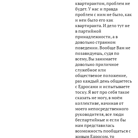
квартирантом, проблем не
будет. У нас и правда
проблем с ним не было, как
и неи было его как
квартиранта. И дело тут не
в партийной
принадлежности, а в
довольно странном
поведении. Вообще Вам не
позавидуешь, судя по
всему, Вы занимаете
довольно приличное
служебное или
общественое положение,
раз каждый день общаетесь
с Едросами и испытываете
тоску. Я вот про себя такое
сказать не могу, в моём
коллективе, начиная от
моего непосредственного
руководителя, все люди
беспартийные и если бы
нам представилась
возможность пообщаться с
живым Едросом, то