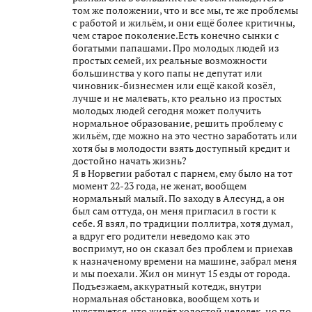
том же положении, что и все мы, те же проблемы
с работой и жильём, и они ещё более критичны,
чем старое поколение.Есть конечно сынки с
богатыми папашами. Про молодых людей из
простых семей, их реальные возможности
большинства у кого папы не депутат или
чиновник-бизнесмен или ещё какой козёл,
лучше и не малевать, кто реально из простых
молодых людей сегодня может получить
нормальное образование, решить проблему с
жильём, где можно на это честно заработать или
хотя бы в молодости взять доступный кредит и
достойно начать жизнь?
Я в Норвегии работал с парнем, ему было на тот
момент 22-23 года, не женат, вообщем
нормальный малый. По заходу в Алесунд, а он
был сам оттуда, он меня пригласил в гости к
себе. Я взял, по традиции поллитра, хотя думал,
а вдруг его родители неведомо как это
воспримут, но он сказал без проблем и приехав
к назначеному времени на машине, забрал меня
и мы поехали. Жил он минут 15 езды от города.
Подъезжаем, аккуратный котедж, внутри
нормальная обстановка, вообщем хоть и
чувствуется, что живёт холостой человек, но по