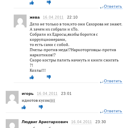
Ответить
жева
16.04.2011
22:10
Дело не только в том,что они Сахорова не знают.
А зачем их собрали и хТо.
Собрали их Едросы,якобы боротся с
коррупционерами,
то есть сами с собой.
Пчелы-против меда!?Наркоторговцы-против
наркотиков!?
Скоро костры палить начнуть и книги сжигать
?!
Козлы!!!
Ответить
игорь
16.04.2011
23:01
идиотов кусок((((
Ответить
Людвиг Аристархович
16.04.2011
23:30