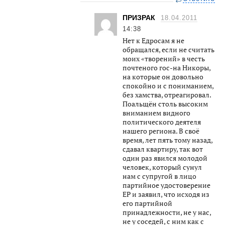
ПРИЗРАК
18.04.2011
14:38
Нет к Едросам я не
обращался, если не считать
моих «творений» в честь
почтеного гос-на Никоры,
на которые он довольно
спокойно и с пониманием,
без хамства, отреагировал.
Поальщён столь высоким
вниманием видного
политического деятеля
нашего региона. В своё
время, лет пять тому назад,
сдавал квартиру, так вот
один раз явился молодой
человек, который сунул
нам с супругой в лицо
партийное удостоверение
ЕР и заявил, что исходя из
его партийной
принадлежности, не у нас,
не у соседей, с ним как с