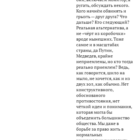
ругать, обсуждать некого.
Кого начнём обвинять и
грызть — друг друга? Что
дальше? Кто следующий?
Реальная альтернатива, а
не «чёрт из коробочки»
вроде нынешних. Тоже
самое и в масштабах
страны, да Путин,
Медведев, крайне
неприемлемы, но кто тогда
реально приемлем? Ведь,
как говорится, шило на
мыло, не хочется, как и из
двух зол, как обычно. Нет
конструктивного,
обоснованого
противостояния, нет
чёткой идеи и понимания,
которая могла бы
объеденить большинство
общества. Мы даже в
борьбе за право жить в
нормальных