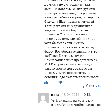
противопоставляется идиотизм
других, а по сути одни и теже
эмоции, доводы. Тех кто рулит в
этой трагикомедии, это устраивает,
хамство с обеих сторон, выведение
будущих Шариковых и жителей
Таганрога для них архиважная
задача. В таком обществе не
появится Сахаров. Вескими
доводами, осмысленой позицией,
хотя бы тут в сети, нужно
противовпоставлять себя этому
фарсу. Вот обратите внимание, тот
же Павел Киселёв, другие
немногочисленые представители
МГЕР, не разу не опустились до
такого уровня доводов. В этом
плане, мы, его оппоненты, на
сегодня надо сказать проигрываем.
Ответить
жева
18.04.2011
10:56
Ув. Призрак:а вы хоть раз к
власти(едросам)обращались,они