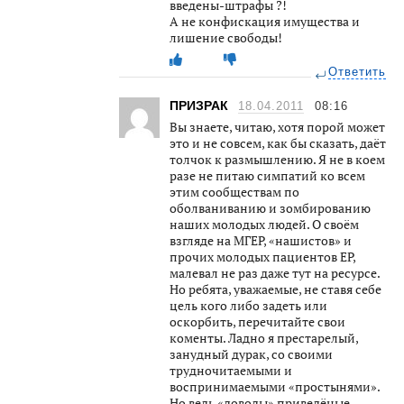
введены-штрафы ?!
А не конфискация имущества и
лишение свободы!
Ответить
ПРИЗРАК
18.04.2011
08:16
Вы знаете, читаю, хотя порой может
это и не совсем, как бы сказать, даёт
толчок к размышлению. Я не в коем
разе не питаю симпатий ко всем
этим сообществам по
оболваниванию и зомбированию
наших молодых людей. О своём
взгляде на МГЕР, «нашистов» и
прочих молодых пациентов ЕР,
малевал не раз даже тут на ресурсе.
Но ребята, уважаемые, не ставя себе
цель кого либо задеть или
оскорбить, перечитайте свои
коменты. Ладно я престарелый,
занудный дурак, со своими
трудночитаемыми и
воспринимаемыми «простынями».
Но ведь «доводы» приведёные