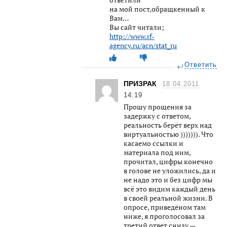
на мой пост,обращкенный к
Вам…
Вы сайт читали;
http://www.rf-
agency.ru/acn/stat_ru
Ответить
ПРИЗРАК
18.04.2011
14:19
Прошу прощения за
задержку с ответом,
реальность берёт верх над
виртуальностью ))))))). Что
касаемо ссылки и
материала под ним,
прочитал, цифры конечно
в голове не уложились, да и
не надо это и без цифр мы
всё это видим каждый день
в своей реальной жизни. В
опросе, приведёном там
ниже, я проголосовал за
третий ответ снизу —