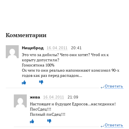
Комментарии
Нищеброд
16.04.2011
20:41
Это что за дибилы? Чего они хотят? Чтоб их к
корыту допустили?
Гомосятина 100%
Ох чем то они реально напоминают комсомол 90-х
годов как раз перед распадом…
Ответить
жева
16.04.2011
21:09
Настоящее и будущее Едросов…наследники!
ПисСдец!!!
Полный пиСдец!!!
Ответить