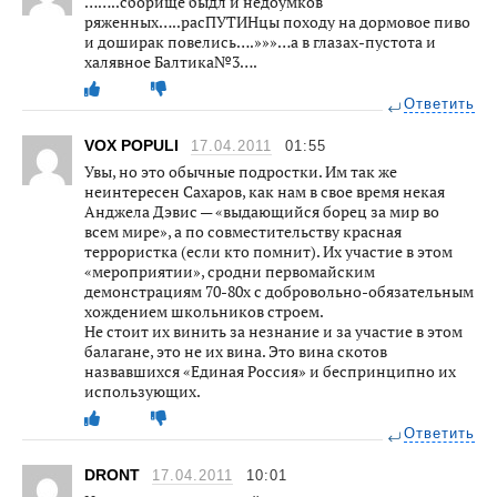
……..сборище быдл и недоумков
ряженных…..расПУТИНцы походу на дормовое пиво
и доширак повелись….»»»…а в глазах-пустота и
халявное Балтика№3….
Ответить
VOX POPULI
17.04.2011
01:55
Увы, но это обычные подростки. Им так же
неинтересен Сахаров, как нам в свое время некая
Анджела Дэвис — «выдающийся борец за мир во
всем мире», а по совместительству красная
террористка (если кто помнит). Их участие в этом
«мероприятии», сродни первомайским
демонстрациям 70-80х с добровольно-обязательным
хождением школьников строем.
Не стоит их винить за незнание и за участие в этом
балагане, это не их вина. Это вина скотов
назвавшихся «Единая Россия» и беспринципно их
использующих.
Ответить
DRONT
17.04.2011
10:01