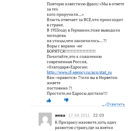
Повторю известную фразу:»Мы в ответе
за тех
кого приручили…»
Власть отвечает за ВСЕ,что происходит
в стране.
В 1933году в Германии,тоже выводили
молодежь
на улицы,чем закончилось… ?!
Воры с ворами -не
БОРЯТСЯ!!!!!!!!!!!!!!!!!!!!!
Почитайте,это к сожалению
современная Россия,
«благодаря»Едросам:
http://www.rf-agency.ru/acn/stat_ru
Вам «нравится» ?!или вы в Норвегии
живете
постоянно ?!
Простите,но Едросы достали!!!
Ответить
жева
17.04.2011
22:03
К Призраку:назовите,хоть одну
развитую страну,где за взятки