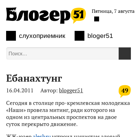
Пятница, 7 августа
слухоприемник
bloger51
Ебанахтунг
49
16.04.2011
Автор:
blogger51
Сегодня в столице про-кремлевская молодежка
«Наши» провела митинг, ради которого на
одном из центральных проспектов на двое
суток перекрыто движение.
ЖЖ-юзер
aleshru
устроил нашистам адовый