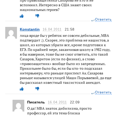
про правозащитника Сахорова не кто и не
вспомнил. Интересно в США знают своих
национальных героев?
Ответить
Konstantin
16.04.2011
21:58
лица вроде бы у ребяток не совсем дебильные, МВА
подтвердит ;). Скорее, это проблема не нашистов, а
школ, из которых убрали все, кроме подготовки к
ЕГЭ. По крайней мере, заканчивая школу в 1982 году,
я бы наверное, тоже бы не смог ответить, кто такой
Сахаров, Харитон (если по физике), а слово
«правозащитник» вообще было из запрещенных.
Прикольнее было бы, если бы кто-то подсказал
интервьюеру, что раньше проспект Ак.Сахарова
раньше назывался улицей Маши Порываевой, да еще
бы рассказал известный таксистский анекдот.
Ответить
Писатель
16.04.2011
22:09
О да! МВА знаток дибилизма, просто
профессор, ей эта тема близка