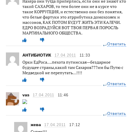
Нахера они тутда припёрлись, если они не знают кто
такой САХАРОВ, то тем более они не в курсе что
такое КОРРУПЦИЯ, и естественно они без понятия,
что белые фартуки это атррибутика домохозяек и
массонов, КАК ПОТОМ БУДУТ ЖИТЬ ЭТИ КАЛЕЧИ.
ЕДРО ВОЗРАДУЙСЯ ВОТ ТВОЯ ПЕРВАЯ ПОРОСЛЬ
МАРГИНАЛЬНОГО ОБЩЕСТВА.
Ответить
АНТИБИОТИК
17.04.2011
11:33
Орки ЕдРоса….пехота путинская—бездарное
будущее страны,какой там Сахаров???им бы Путю с
Медведкой не перепутать…!!!!
Ответить
vas
17.04.2011
11:46
Ответить
жева
17.04.2011
17:12
Супер!!!