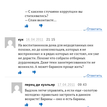
— С какими случаями коррупции вы
сталкивались?
— Спам вконтакте…
Ответить
кук
16.04.2011
21:15
На воспитанников дома для недоделанных они
похожи, но до комсомольцев, которых я не
воспринимал и в рядах которых не состоял, им уже
не дорасти. Похоже что собрали отборных
дурдомовцев. Даже тени заинтересованности не
возникло. А может бараном проще жить?
Ответить
перец ди куэльяр
17.04.2011
09:43
Быдлом легче управлять, а если еще «золотую
молодеж» правильно застроить в данном
возрасте! Бараны — оно и есть бараны.