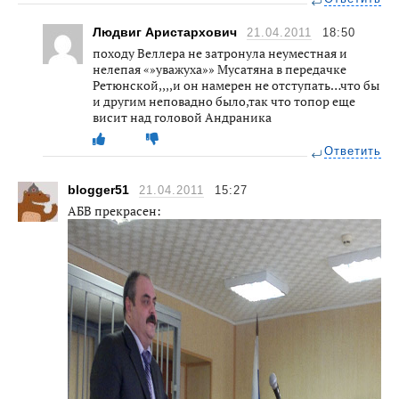
Людвиг Аристархович
21.04.2011
18:50
походу Веллера не затронула неуместная и
нелепая «»уважуха»» Мусатяна в передачке
Ретюнской,,,,и он намерен не отступать…что бы
и другим неповадно было,так что топор еще
висит над головой Андраника
Ответить
blogger51
21.04.2011
15:27
АБВ прекрасен: