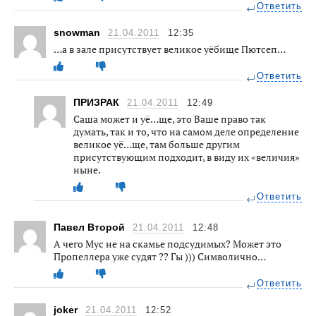
Ответить
snowman
21.04.2011
12:35
…а в зале присутствует великое уёбище Пютсеп…
Ответить
ПРИЗРАК
21.04.2011
12:49
Саша может и уё…ще, это Ваше право так
думать, так и то, что на самом деле определение
великое уё…ще, там больше другим
присутствующим подходит, в виду их «величия»
ныне.
Ответить
Павел Второй
21.04.2011
12:48
А чего Мус не на скамье подсудимых? Может это
Пропеллера уже судят ?? Гы ))) Символично…
Ответить
joker
21.04.2011
12:52