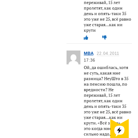
переживай, 15 лет
пролетят, как один
день и опять-таки 35
это уже не 25, всё равно
уже старая…как ни
крути
MBA
22.04.2011
17:36
Ой, да ошиблась, хотя
не суть, какая мне
разница? НеуШто в 35
на пенсию пошла, по
вредности? Не
переживай, 15 лет
пролетят, как один
день и опять-таки 35
это уже не 25, всё равно
уже старая…как ни
крути. «Всё знаю» —
это когда мне очень
сильно надо, просто в