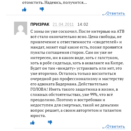
отомстить. Надеюсь, получится…
Ответить
ПРИЗРАК
21.04.2011
14:02
С зоны он уже соскочил. После интервью на АТВ
всё стало окончательно ясно. Цена свободы, не
привлечение к отвественности «свидетелей» и
мандат, может ещё какие есть, позже проявятся
пункты соглашения сторон. Сам он уже не
интересен, ни в каком виде, хоть с галстуком,
хоть в робе сидельца, хоть в акваланге на Кипре.
Будет он там «виндету» устраивать или нет, это
уже вторично. Осталось только восхититься
очередной раз профессионализму и мастерству
его адвоката Бадермана. Действительно
ГОЛОВА! Иметь такого защитника в жизни, в
сложных обстоятельствах, уже 99%, что всё
преодолимо. Поэтому и востребован и
недоступен для смертных, такой не деньгами
вопрос решает, а своим автортетом и талантом
юриста.
Ответить