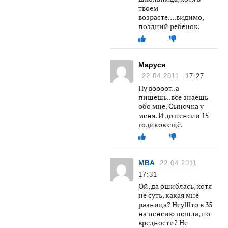
твоём
возрасте….видимо,
поздний ребёнок.
Маруся
22.04.2011
17:27
Ну воооот..а
пишешь..всё знаешь
обо мне. Сыночка у
меня. И до пенсии 15
годиков ещё.
MBA
22.04.2011
17:31
Ой, да ошиблась, хотя
не суть, какая мне
разница? НеуШто в 35
на пенсию пошла, по
вредности? Не