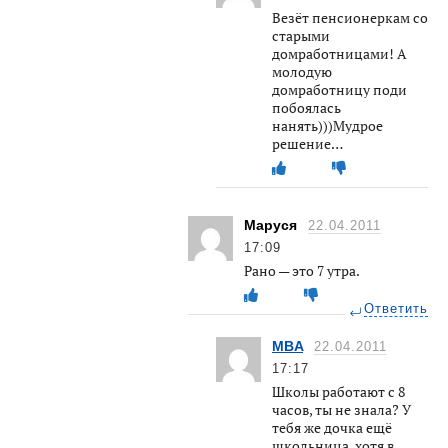
Везёт пенсионеркам со
старыми
домработницами! А
молодую
домработницу поди
побоялась
нанять)))Мудрое
решение…
Маруся
22.04.2011
17:09
Рано — это 7 утра.
Ответить
MBA
22.04.2011
17:17
Школы работают с 8
часов, ты не знала? У
тебя же дочка ещё
школьница, хотя в