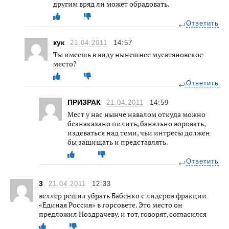
другим вряд ли может обрадовать.
Ответить
кук
21.04.2011
14:57
Ты имеешь в виду нынешнее мусатяновское
место?
Ответить
ПРИЗРАК
21.04.2011
14:59
Мест у нас нынче навалом откуда можно
безнаказано пилить, банально воровать,
издеваться над теми, чьи интресы должен
бы защищать и представлять.
Ответить
3
21.04.2011
12:33
веллер решил убрать Бабенко с лидеров фракции
«Единая Россия» в горсовете. Это место он
предложил Ноздрачеву. и тот, говорят, согласился