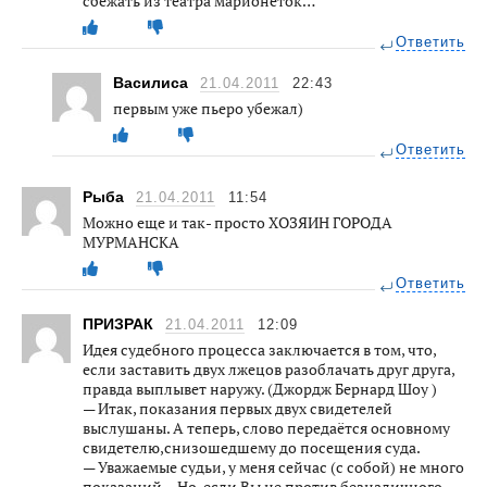
сбежать из театра марионеток…
Ответить
Василиса
21.04.2011
22:43
первым уже пьеро убежал)
Ответить
Рыба
21.04.2011
11:54
Можно еще и так- просто ХОЗЯИН ГОРОДА
МУРМАНСКА
Ответить
ПРИЗРАК
21.04.2011
12:09
Идея судебного процесса заключается в том, что,
если заставить двух лжецов разоблачать друг друга,
правда выплывет наружу. (Джордж Бернард Шоу )
— Итак, показания первых двух свидетелей
выслушаны. А теперь, слово передаётся основному
свидетелю,снизошедшему до посещения суда.
— Уважаемые судьи, у меня сейчас (с собой) не много
показаний… Но, если Вы не против безналичного