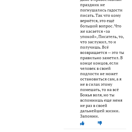
праздник не
погнушались гадости
писать. Так что кому
вернётся, это ещё
большой вопрос. Что
же касается «за
упокой», Писатель, то,
что заслужил, то и
получишь. Всё
возвращается — это ты
правильно заметил. В
конце концов, если
человек в своей
подлости не может
остановиться сам, а я
не в силах этому
помешать, то на всё
Божья воля, но ты
вспомнишь еще меня
не раз в своей
дальнейшей жизни.
Запомни.