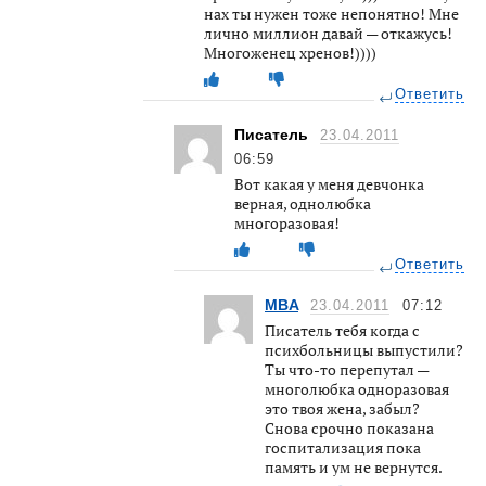
нах ты нужен тоже непонятно! Мне
лично миллион давай — откажусь!
Многоженец хренов!))))
Ответить
Писатель
23.04.2011
06:59
Вот какая у меня девчонка
верная, однолюбка
многоразовая!
Ответить
MBA
23.04.2011
07:12
Писатель тебя когда с
психбольницы выпустили?
Ты что-то перепутал —
многолюбка одноразовая
это твоя жена, забыл?
Снова срочно показана
госпитализация пока
память и ум не вернутся.