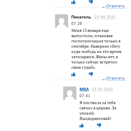
Ответить
Писатель
23.04.2011
07:28
Меня 13 января еще
выпустили, плановая
госпитализация только в
сентябре. Наверное сбегу
куда-нибудь на это время,
затихарюся. Жены нет, я
только сейчас встретил
свою судьбу.
Ответить
MBA
23.04.2011
07:41
Я поствила за тебя
свечку в церкви. За
упокой.
Выздоравливай!