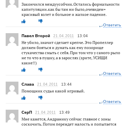
Закончился междуусобчик.Остались формальности
капитуляции.как бы там ни было,очевиден=
красивый взлет и больное и жалкое падение.
Ответить
Павел Второй
21.04.2011
13:04
Не убило, значит сделает крепче. Это Пропеллер
должен бояться и думать как ему позорище
стукачества смыть с себя. При том что у самого рыло
не то что в пушку, а в зарослях (зрите, УСИЩИ
какие!!)
Ответить
Слава
21.04.2011
13:44
Помощник судьи какой игривый.
Ответить
СерП
21.04.2011
13:49
Мне кажется, Андранику сейчас главное с зоны
соскочить. Потом переждет малость и попытается