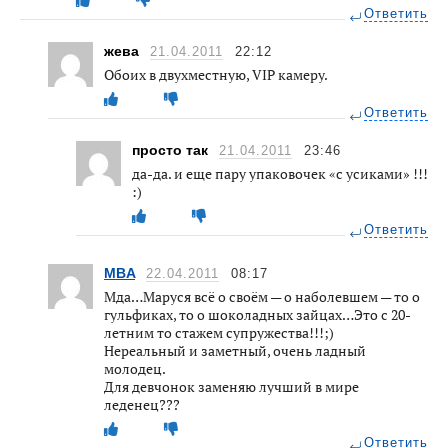
Ответить
жева
21.04.2011
22:12
Обоих в двухместную, VIP камеру.
Ответить
просто так
21.04.2011
23:46
да-да. и еще пару упаковочек «с усиками» !!!
:)
Ответить
MBA
22.04.2011
08:17
Мда…Маруся всё о своём — о наболевшем — то о
гульфиках, то о шоколадных зайцах…Это с 20-
летним то стажем супружества!!!;)
Нереальный и заметный, очень ладный
молодец.
Для девчонок заменяю лучший в мире
леденец???
Ответить