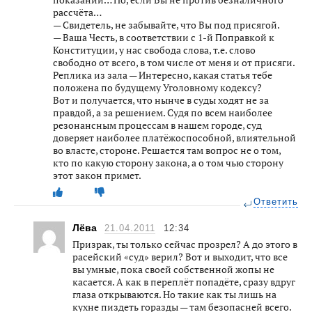
рассчёта…
— Свидетель, не забывайте, что Вы под присягой.
— Ваша Честь, в соответствии с 1-й Поправкой к
Конституции, у нас свобода слова, т.е. слово
свободно от всего, в том числе от меня и от присяги.
Реплика из зала — Интересно, какая статья тебе
положена по будущему Уголовному кодексу?
Вот и получается, что нынче в суды ходят не за
правдой, а за решением. Судя по всем наиболее
резонансным процессам в нашем городе, суд
доверяет наиболее платёжоспособной, влиятельной
во власте, стороне. Решается там вопрос не о том,
кто по какую сторону закона, а о том чью сторону
этот закон примет.
Ответить
Лёва
21.04.2011
12:34
Призрак, ты только сейчас прозрел? А до этого в
расейский «суд» верил? Вот и выходит, что все
вы умные, пока своей собственной жопы не
касается. А как в переплёт попадёте, сразу вдруг
глаза открываются. Но такие как ты лишь на
кухне пиздеть горазды — там безопасней всего.