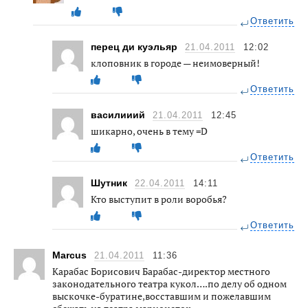
Ответить
перец ди куэльяр
21.04.2011
12:02
клоповник в городе — неимоверный!
Ответить
василииий
21.04.2011
12:45
шикарно, очень в тему =D
Ответить
Шутник
22.04.2011
14:11
Кто выступит в роли воробья?
Ответить
Marcus
21.04.2011
11:36
Карабас Борисович Барабас-директор местного
законодательного театра кукол….по делу об одном
выскочке-буратине,восставшим и пожелавшим