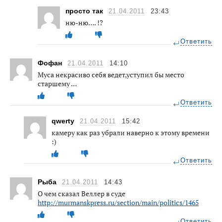
просто так
21.04.2011
23:43
ню-ню…. !?
Ответить
Фофан
21.04.2011
14:10
Муса некрасиво себя ведет,уступил бы место
старшему …
Ответить
qwerty
21.04.2011
15:42
камеру как раз убрали наверно к этому времени
:)
Ответить
Рыба
21.04.2011
14:43
О чем сказал Веллер в суде
http://murmanskpress.ru/section/main/politics/1465
Ответить