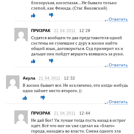
близорукая, косоглазая… Не бывало только
слепой, как Фемида. (Стас Янковский)
Ответить
ПРИЗРАК
21.04.2011
12:28
Судятся вообщем то два представителя одной
системы не сумевшие с дуру в жизни найти
общий язык, договориться. Суд примерит их и
дальше они пойдут вершить взявшись за руки.
Ответить
Акула
21.04.2011
12:32
В жизни бывает все. Не исключено, что когда-нибудь
один займет место второго. ))
Ответить
ПРИЗРАК
21.04.2011
12:44
Не дай Бог! Уж лучше тогда пусть назад в острог
идёт. Всё что мог он уже сделал на «благо»
города, находясь во власти. Смена одного зла