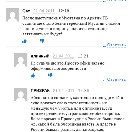
Ответить
Qaz
21.04.2011
12:18
После выступления Мусатяна по Арктик ТВ
судилище стало безинтересным! Мусатян сложил
лапки и ушел в сторону значит и судилище
затягивать не будут!
Ответить
длинный
21.04.2011
12:21
Не судилище это.Просто официально
оформляют договоренности.
Ответить
ПРИЗРАК
21.04.2011
12:26
Абсолютно согласен, как только подсудимый в
суде докажет свою состоятельность, не
меньшую чем у истца или оппонента, суд
примет решение, устраивающее обе стороны.
Во все времена Правосудие в России были такое
же, какой была очередная власть. А власть в
России бывала разная: дальнозоркая,