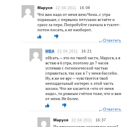
Маруся
22.04.2011
16:08
Что вам надо от меня женсЧина..с утра
пораньше, с первыми петухами встаёте и
сразу за перо. Попробуйте сначала в туалет-
потом писать, а не наоборот.
Ответить
MBA
22.04.2011
16:21
пИсать — это по твоей части, Маруся, а я
встаю в 6 утра, поэтому до 7 часов
успеваю с гигиенической частью
справиться, так как в 7 у меня бассейн.
Ну, я же не вру — чувствуется твой
неподдельный интерес к этой часть
жизни. Что же касается «что от меня
надо», то ровным счётом тоже, что и вам
от меня. Не более.
Ответить
Маруся
22.04.2011
16:37
По пенсионному ходите так рано?