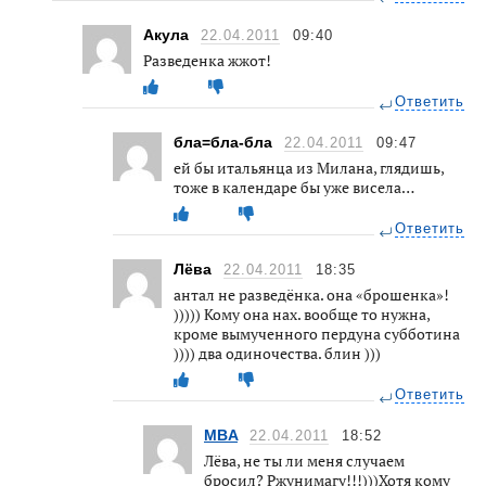
Акула
22.04.2011
09:40
Разведенка жжот!
Ответить
бла=бла-бла
22.04.2011
09:47
ей бы итальянца из Милана, глядишь,
тоже в календаре бы уже висела…
Ответить
Лёва
22.04.2011
18:35
антал не разведёнка. она «брошенка»!
))))) Кому она нах. вообще то нужна,
кроме вымученного пердуна субботина
)))) два одиночества. блин )))
Ответить
MBA
22.04.2011
18:52
Лёва, не ты ли меня случаем
бросил? Ржунимагу!!!)))Хотя кому