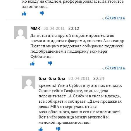
ко входу на стадион, расформировалась. На этом все
закончилось.
Ответить
MMK
30.04.2011
20:12
Да, кстати, на другой стороне проспекта во
время инцидента с фаерами, «некто» Александр
Пютсеп мирно продолжал собирание подписей
под обращением в поддержку экс-мэра
Субботина.
Ответить
бла=бла-бла
30.04.2011
20:34
кремень! Уже и Субботину это нах не надо.
Сидит себе в Газфлоте, личные дела
перечитывает…А Санёк и в снег и в дождь,
всё собирает и собирает… Даже продажная
девка МВА отвернулась от экс
возлюбленного, давно его не вспоминает!
Вот в чём разница между мужской и
женской привязанностью!