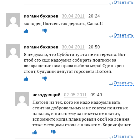
Ответить
иоганн бухарев
30.04.2011
20:24
молодец Пютсеп. так держать, Саша!!!
Ответить
иоганн бухарев
30.04.2011
20:50
Я не думаю, что Субботину это не интересно. Вот
ктоб его еще надоумил собирать подписи за
возвращение нам права выбора мэра! Один хрен
стоит, будущий депутат горсовета Пютсеп.
Ответить
негодующий
02.05.2011
09:49
Пютсеп из тех, кого не надо надоумливать,
стоит на добровольных и не совсем понятных
началах, и никто ему за пикеты не платит,
вспомните когда планировали окей на ленина,
тоже месяцами стоял с плакатом. Короче фанат
Ответить