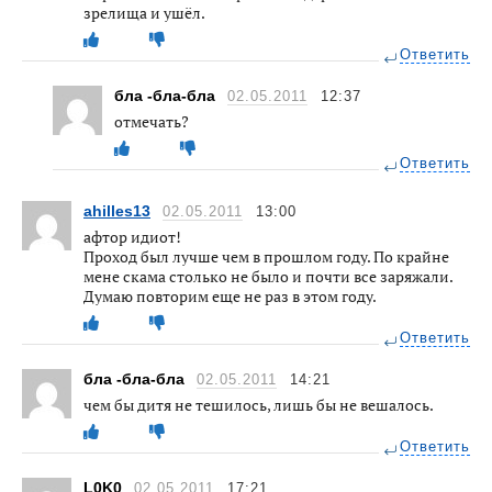
зрелища и ушёл.
Ответить
бла -бла-бла
02.05.2011
12:37
отмечать?
Ответить
ahilles13
02.05.2011
13:00
афтор идиот!
Проход был лучше чем в прошлом году. По крайне
мене скама столько не было и почти все заряжали.
Думаю повторим еще не раз в этом году.
Ответить
бла -бла-бла
02.05.2011
14:21
чем бы дитя не тешилось, лишь бы не вешалось.
Ответить
L0K0
02.05.2011
17:21