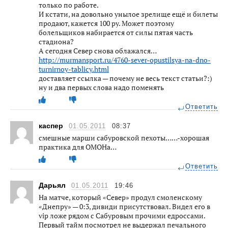
только по работе.
И кстати, на довольно унылое зрелище ещё и билеты
продают, кажется 100 ру. Может поэтому
болельщиков набирается от силы пятая часть
стадиона?
А сегодня Север снова облажался…
http://murmansport.ru/4760-sever-opustilsya-na-dno-
turnirnoy-tablicy.html
доставляет ссылка — почему не весь текст статьи?:)
ну и два первых слова надо поменять
Ответить
каспер
01.05.2011
08:37
смешные марши сабуровской пехоты……-хорошая
практика для ОМОНа…
Ответить
Дарьял
01.05.2011
19:46
На матче, который «Север» продул смоленскому
«Днепру» — 0:3, дивиди присутствовал. Видел его в
vip ложе рядом с Сабуровым прочими едроссами.
Первый тайм посмотрел не выдержал печального