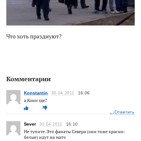
Что хоть празднуют?
Комментарии
Konstantin
30.04.2011
16:06
а Кони где?
Ответить
Sever
30.04.2011
16:10
Не тупите. Это фанаты Севера (они тоже красно-
белые) идут на матч