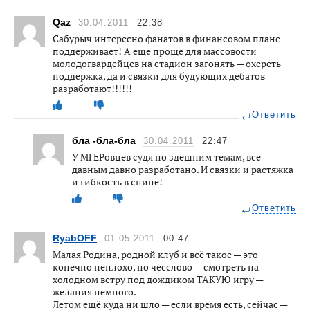
Qaz
30.04.2011
22:38
Сабурыч интересно фанатов в финансовом плане
поддерживает! А еще проще для массовости
молодогвардейцев на стадион загонять — охереть
поддержка, да и связки для будующих дебатов
разработают!!!!!!
Ответить
бла -бла-бла
30.04.2011
22:47
У МГЕРовцев судя по здешним темам, всё
давным давно разработано. И связки и растяжка
и гибкость в спине!
Ответить
RyabOFF
01.05.2011
00:47
Малая Родина, родной клуб и всё такое — это
конечно неплохо, но чесслово — смотреть на
холодном ветру под дождиком ТАКУЮ игру —
желания немного.
Летом ещё куда ни шло — если время есть, сейчас —