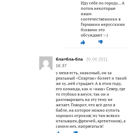
Иду себе по городу… А
потом некоторые
наши
соотечественники в
Германии нерусскими
буквами это
обсуждают :-)
бла=бла-бла
30.04.2011
16:37
у меня есть, знакомый, он за
реальный «Спартак» болеет и такой
же ху..нёй страдает. А в этом году,
его команда, как и «наш» Север, где
то глубоко в анусе, так он и
разговаривать на эту тему не
желает. Говорит, что всё дело в
бабле, на которое можно купить
хороших игроков( ну там всяких
итальяшек,френчей, аргентинов), а
самим нех. напрягаться!