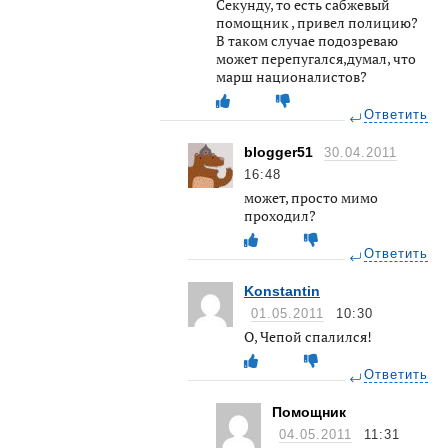
Секунду, то есть сабжевый
помощник , привел полицию?
В таком случае подозреваю
может перепугался,думал, что
марш националистов?
Ответить
blogger51
30.04.2011
16:48
может, просто мимо
проходил?
Ответить
Konstantin
01.05.2011
10:30
О, Чепой спалился!
Ответить
Помощник
04.05.2011
11:31