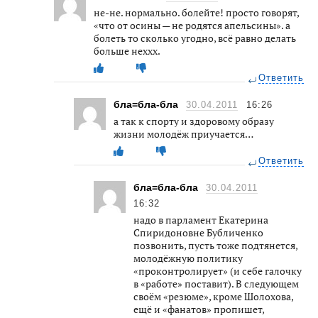
не-не. нормально. болейте! просто говорят,
«что от осины — не родятся апельсины». а
болеть то сколько угодно, всё равно делать
больше неххх.
Ответить
бла=бла-бла
30.04.2011
16:26
а так к спорту и здоровому образу
жизни молодёж приучается…
Ответить
бла=бла-бла
30.04.2011
16:32
надо в парламент Екатерина
Спиридоновне Бубличенко
позвонить, пусть тоже подтянется,
молодёжную политику
«проконтролирует» (и себе галочку
в «работе» поставит). В следующем
своём «резюме», кроме Шолохова,
ещё и «фанатов» пропишет,