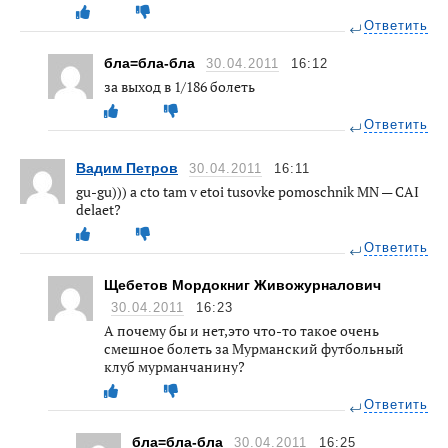
Ответить
бла=бла-бла
30.04.2011
16:12
за выход в 1/186 болеть
Ответить
Вадим Петров
30.04.2011
16:11
gu-gu))) a cto tam v etoi tusovke pomoschnik MN — CAI
delaet?
Ответить
Щебетов Мордокниг Живожурналович
30.04.2011
16:23
А почему бы и нет,это что-то такое очень
смешное болеть за Мурманский футбольный
клуб мурманчанину?
Ответить
бла=бла-бла
30.04.2011
16:25