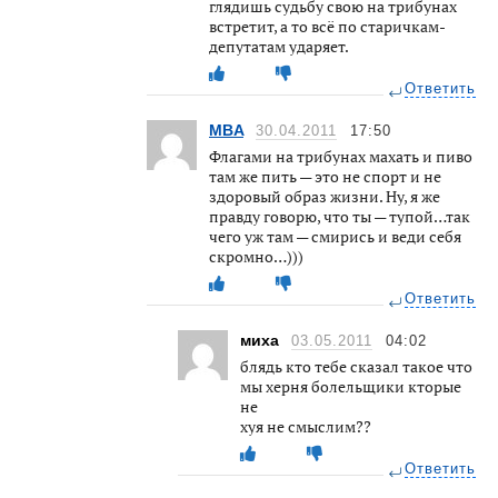
глядишь судьбу свою на трибунах
встретит, а то всё по старичкам-
депутатам ударяет.
Ответить
MBA
30.04.2011
17:50
Флагами на трибунах махать и пиво
там же пить — это не спорт и не
здоровый образ жизни. Ну, я же
правду говорю, что ты — тупой…так
чего уж там — смирись и веди себя
скромно…)))
Ответить
миха
03.05.2011
04:02
блядь кто тебе сказал такое что
мы херня болельщики кторые
не
хуя не смыслим??
Ответить