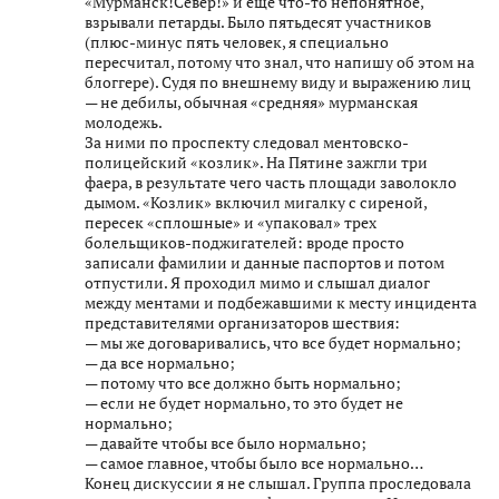
«Мурманск!Север!» и еще что-то непонятное,
взрывали петарды. Было пятьдесят участников
(плюс-минус пять человек, я специально
пересчитал, потому что знал, что напишу об этом на
блоггере). Судя по внешнему виду и выражению лиц
— не дебилы, обычная «средняя» мурманская
молодежь.
За ними по проспекту следовал ментовско-
полицейский «козлик». На Пятине зажгли три
фаера, в результате чего часть площади заволокло
дымом. «Козлик» включил мигалку с сиреной,
пересек «сплошные» и «упаковал» трех
болельщиков-поджигателей: вроде просто
записали фамилии и данные паспортов и потом
отпустили. Я проходил мимо и слышал диалог
между ментами и подбежавшими к месту инцидента
представителями организаторов шествия:
— мы же договаривались, что все будет нормально;
— да все нормально;
— потому что все должно быть нормально;
— если не будет нормально, то это будет не
нормально;
— давайте чтобы все было нормально;
— самое главное, чтобы было все нормально…
Конец дискуссии я не слышал. Группа проследовала