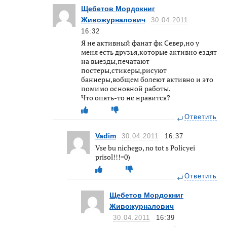
Щебетов Мордокниг
Живожурналович
30.04.2011
16:32
Я не активный фанат фк Север,но у
меня есть друзья,которые активно ездят
на выезды,печатают
постеры,стикеры,рисуют
баннеры,вобщем болеют активно и это
помимо основной работы.
Что опять-то не нравится?
Ответить
Vadim
30.04.2011
16:37
Vse bu nichego, no tot s Policyei
prisol!!!=0)
Ответить
Щебетов Мордокниг
Живожурналович
30.04.2011
16:39