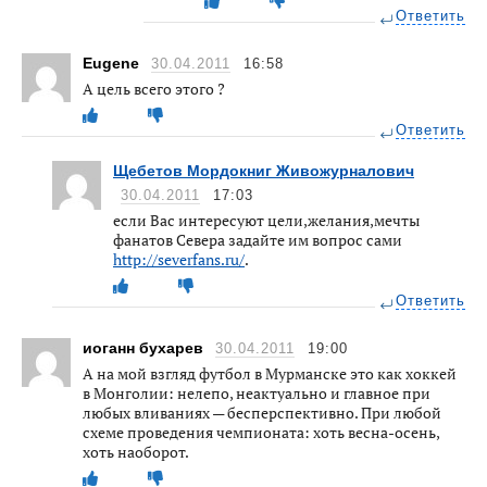
Ответить
Eugene
30.04.2011
16:58
А цель всего этого ?
Ответить
Щебетов Мордокниг Живожурналович
30.04.2011
17:03
если Вас интересуют цели,желания,мечты
фанатов Севера задайте им вопрос сами
http://severfans.ru/
.
Ответить
иоганн бухарев
30.04.2011
19:00
А на мой взгляд футбол в Мурманске это как хоккей
в Монголии: нелепо, неактуально и главное при
любых вливаниях — бесперспективно. При любой
схеме проведения чемпионата: хоть весна-осень,
хоть наоборот.