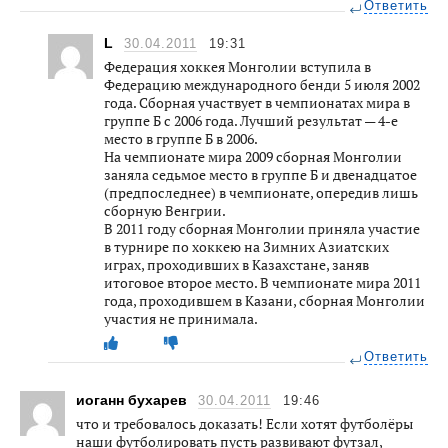
Ответить
L
30.04.2011
19:31
Федерация хоккея Монголии вступила в
Федерацию международного бенди 5 июля 2002
года. Сборная участвует в чемпионатах мира в
группе Б с 2006 года. Лучший результат — 4-е
место в группе Б в 2006.
На чемпионате мира 2009 сборная Монголии
заняла седьмое место в группе Б и двенадцатое
(предпоследнее) в чемпионате, опередив лишь
сборную Венгрии.
В 2011 году сборная Монголии приняла участие
в турнире по хоккею на Зимних Азиатских
играх, проходивших в Казахстане, заняв
итоговое второе место. В чемпионате мира 2011
года, проходившем в Казани, сборная Монголии
участия не принимала.
Ответить
иоганн бухарев
30.04.2011
19:46
что и требовалось доказать! Если хотят футболёры
наши футболировать пусть развивают футзал,